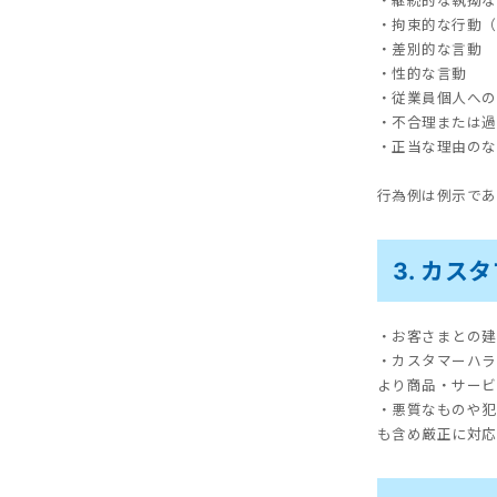
・継続的な執拗な
・拘束的な行動（
・差別的な言動
・性的な言動
・従業員個人への
・不合理または過
・正当な理由のな
行為例は例示であ
3. カ
・お客さまとの建
・カスタマーハラ
より商品・サービ
・悪質なものや犯
も含め厳正に対応