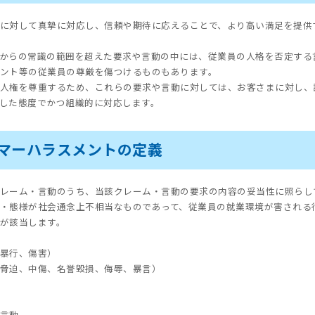
に対して真摯に対応し、信頼や期待に応えることで、より高い満足を提供
からの常識の範囲を超えた要求や言動の中には、従業員の人格を否定する
ント等の従業員の尊厳を傷つけるものもあります。
人権を尊重するため、これらの要求や言動に対しては、お客さまに対し、
した態度でかつ組織的に対応します。
スタマーハラスメントの定義
レーム・言動のうち、当該クレーム・言動の要求の内容の妥当性に照らし
・態様が社会通念上不相当なものであって、従業員の就業環境が害される
が該当します。
暴行、傷害）
脅迫、中傷、名誉毀損、侮辱、暴言）