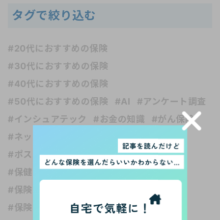
タグで絞り込む
#20代におすすめの保険
#30代におすすめの保険
#40代におすすめの保険
#50代におすすめの保険
#AI
#アンケート調査
#インシュアテック
#お金の知識
#がん保険
#ネット保険
#フリーランス
#ペット保険
#ポスト・ホケニズムの生活考
#介護保険
#保健の種類
#保険 受取人
#保険 妊娠
#保険 独身
#保険いらない？
#保険どれくらい入る？
#保険と健康