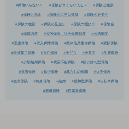
#保険いらない？
#保険どれくらい入る？
#保険と健康
#保険と税金
#保険の世界は複雑
#保険の必要性
#保険の種類
#保険の見直し
#保険の選び方
#保険金
#保障内容
#公的保険 社会保障制度
#公的制度
#医療保険
#収入保障保険
#団体信用生命保険
#変額保険
#外貨建て保険
#女性保険
#子ども
#子育て
#学資保険
#少額短期保険
#就業不能保険
#掛け捨て型保険
#損害保険
#旅行保険
#暮らしの知識
#火災保険
#生命保険
#終身保険
#結婚
#緩和型保険
#自転車保険
#葬儀保険
#貯蓄型保険