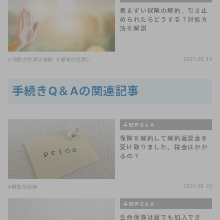
気まずい保険の解約。引き止
められたらどうする？対処方
法を解説
#保険の世界は複雑
#保険の見直し
2021.08.19
手続きQ＆Aの関連記事
手続きQ＆A
保険を解約して解約返戻金を
受け取りました。税金はかか
るの？
#貯蓄型保険
2021.08.22
手続きQ＆A
生命保険は誰でも加入でき