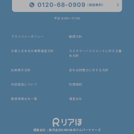
0120-68-0909
（通話無料）
平日 9:00〜17:00
プライバシーポリシー
勧誘方針
お客さま本位の業務運営方針
カスタマーハラスメントに対する基
本方針
比較表示方針
反社会的勢力に対する方針
外部送信について
利用規約
取扱保険会社一覧
運営会社
運営会社：株式会社KABU&ほけんパートナーズ