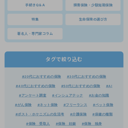
手続きQ＆A
損害保険・少額短期保険
特集
生命保険の選び方
著名人・専門家コラム
タグで絞り込む
#20代におすすめの保険
#30代におすすめの保険
#40代におすすめの保険
#50代におすすめの保険
#AI
#アンケート調査
#インシュアテック
#お金の知識
#がん保険
#ネット保険
#フリーランス
#ペット保険
#ポスト・ホケニズムの生活考
#介護保険
#保健の種類
#保険 受取人
#保険 妊娠
#保険 独身