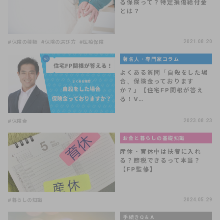
る保険って？特定損傷給付金
とは？
#保険の種類
#保険の選び方
#医療保険
2021.08.20
著名人・専門家コラム
よくある質問「自殺をした場
合、保険金っております
か？」【住宅FP関根が答え
る！V…
#保険金
2023.08.23
お金と暮らしの基礎知識
産休・育休中は扶養に入れ
る？節税できるって本当？
【FP監修】
#暮らしの知識
2024.05.29
手続きQ＆A