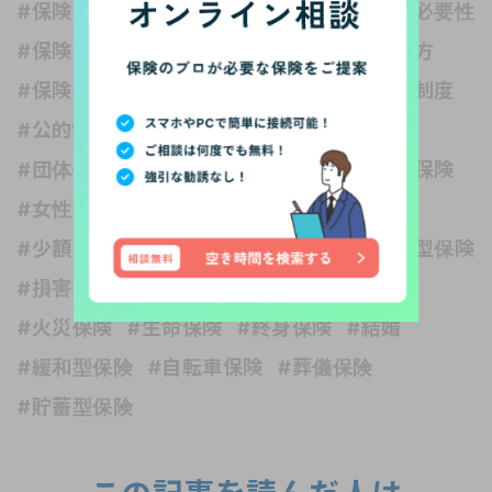
#保険と税金
#保険の世界は複雑
#保険の必要性
#保険の種類
#保険の見直し
#保険の選び方
#保険金
#保障内容
#公的保険 社会保障制度
#公的制度
#医療保険
#収入保障保険
#団体信用生命保険
#変額保険
#外貨建て保険
#女性保険
#子ども
#子育て
#学資保険
#少額短期保険
#就業不能保険
#掛け捨て型保険
#損害保険
#旅行保険
#暮らしの知識
#火災保険
#生命保険
#終身保険
#結婚
#緩和型保険
#自転車保険
#葬儀保険
#貯蓄型保険