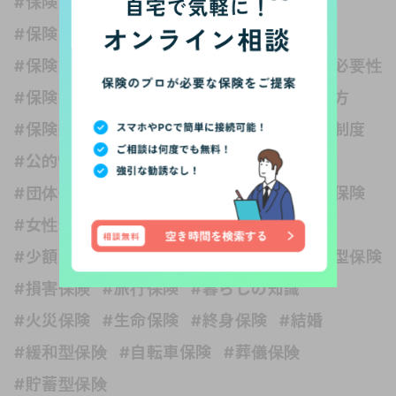
#保険 独身
#保険いらない？
#保険どれくらい入る？
#保険と健康
#保険と税金
#保険の世界は複雑
#保険の必要性
#保険の種類
#保険の見直し
#保険の選び方
#保険金
#保障内容
#公的保険 社会保障制度
#公的制度
#医療保険
#収入保障保険
#団体信用生命保険
#変額保険
#外貨建て保険
#女性保険
#子ども
#子育て
#学資保険
#少額短期保険
#就業不能保険
#掛け捨て型保険
#損害保険
#旅行保険
#暮らしの知識
#火災保険
#生命保険
#終身保険
#結婚
#緩和型保険
#自転車保険
#葬儀保険
#貯蓄型保険