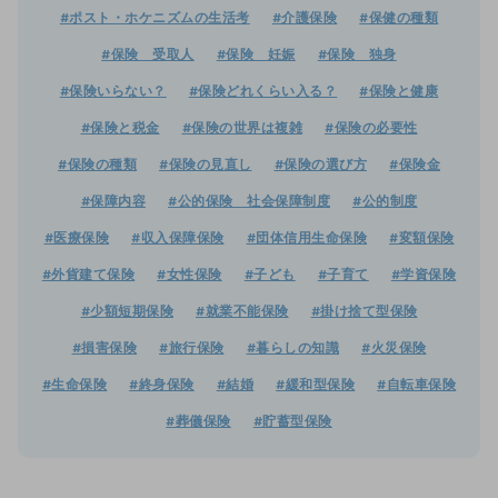
#ポスト・ホケニズムの生活考
#介護保険
#保健の種類
#保険 受取人
#保険 妊娠
#保険 独身
#保険いらない？
#保険どれくらい入る？
#保険と健康
#保険と税金
#保険の世界は複雑
#保険の必要性
#保険の種類
#保険の見直し
#保険の選び方
#保険金
#保障内容
#公的保険 社会保障制度
#公的制度
#医療保険
#収入保障保険
#団体信用生命保険
#変額保険
#外貨建て保険
#女性保険
#子ども
#子育て
#学資保険
#少額短期保険
#就業不能保険
#掛け捨て型保険
#損害保険
#旅行保険
#暮らしの知識
#火災保険
#生命保険
#終身保険
#結婚
#緩和型保険
#自転車保険
#葬儀保険
#貯蓄型保険