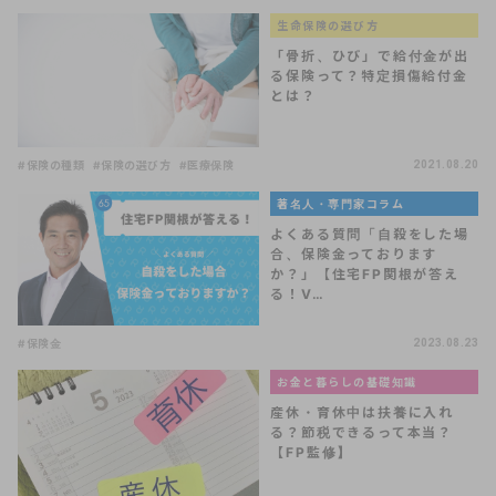
生命保険の選び方
「骨折、ひび」で給付金が出
る保険って？特定損傷給付金
とは？
#保険の種類
#保険の選び方
#医療保険
2021.08.20
著名人・専門家コラム
よくある質問「自殺をした場
合、保険金っております
か？」【住宅FP関根が答え
る！V…
#保険金
2023.08.23
お金と暮らしの基礎知識
産休・育休中は扶養に入れ
る？節税できるって本当？
【FP監修】