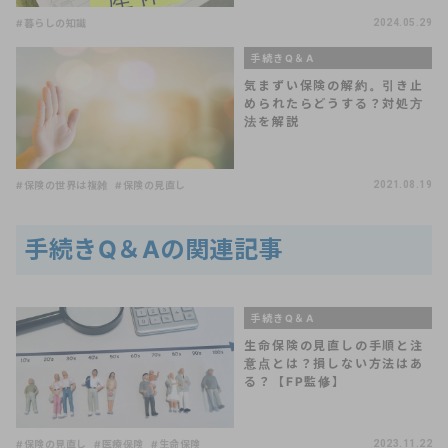
#暮らしの知識
2024.05.29
手続きQ＆A
気まずい保険の解約。引き止
められたらどうする？対処方
法を解説
#保険の世界は複雑
#保険の見直し
2021.08.19
手続きQ＆Aの関連記事
手続きQ＆A
生命保険の見直しの手順と注
意点とは？損しない方法はあ
る？【FP監修】
#保険の見直し
#医療保険
#生命保険
2023.11.22