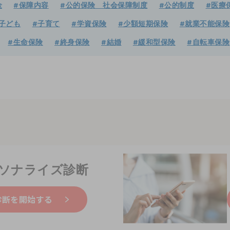
金
#保障内容
#公的保険 社会保障制度
#公的制度
#医療
子ども
#子育て
#学資保険
#少額短期保険
#就業不能保険
#生命保険
#終身保険
#結婚
#緩和型保険
#自転車保険
ソナライズ診断
診断を開始する