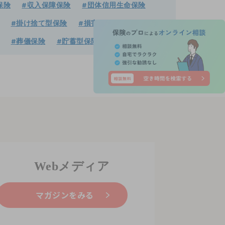
保険
#収入保障保険
#団体信用生命保険
#掛け捨て型保険
#損害保険
#旅行保険
#葬儀保険
#貯蓄型保険
Webメディア
マガジンをみる