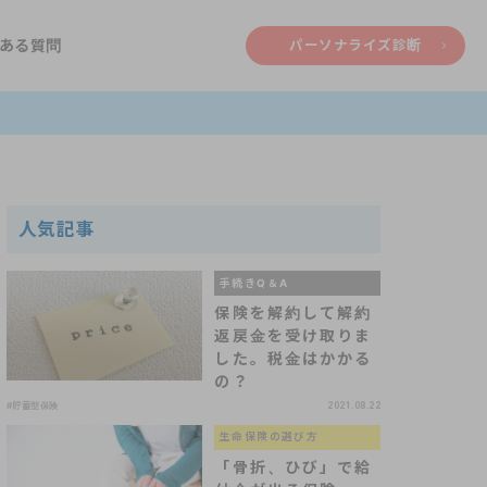
ある質問
パーソナライズ診断
人気記事
手続きQ＆A
保険を解約して解約
返戻金を受け取りま
した。税金はかかる
の？
#貯蓄型保険
2021.08.22
生命保険の選び方
「骨折、ひび」で給