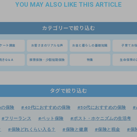
YOU MAY ALSO LIKE THIS ARTICLE
カテゴリーで絞り込む
ケート調査
お客さまのリアルな声
お金と暮らしの基礎知識
子育てお
続きQ＆A
損害保険・少額短期保険
特集
生命保険の
タグで絞り込む
めの保険
#40代におすすめの保険
#50代におすすめの保険
#
#フリーランス
#ペット保険
#ポスト・ホケニズムの生活考
？
#保険どれくらい入る？
#保険と健康
#保険と税金
#保