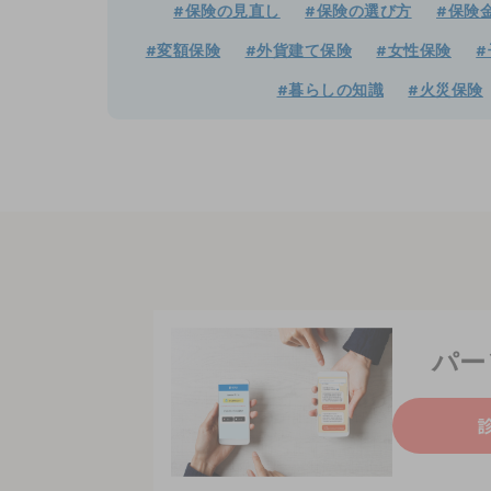
#保険の見直し
#保険の選び方
#保険
#変額保険
#外貨建て保険
#女性保険
#
#暮らしの知識
#火災保険
パー