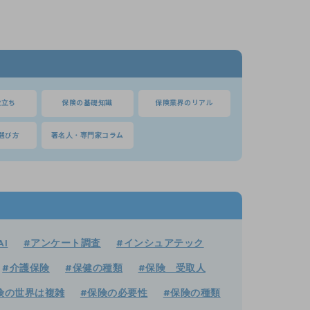
役立ち
保険の基礎知識
保険業界のリアル
選び方
著名人・専門家コラム
AI
#アンケート調査
#インシュアテック
#介護保険
#保健の種類
#保険 受取人
険の世界は複雑
#保険の必要性
#保険の種類