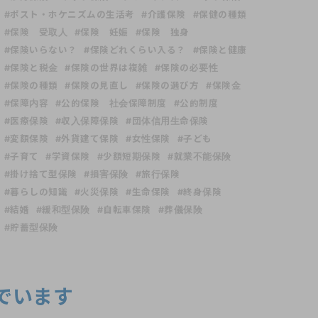
#ポスト・ホケニズムの生活考
#介護保険
#保健の種類
#保険 受取人
#保険 妊娠
#保険 独身
#保険いらない？
#保険どれくらい入る？
#保険と健康
#保険と税金
#保険の世界は複雑
#保険の必要性
#保険の種類
#保険の見直し
#保険の選び方
#保険金
#保障内容
#公的保険 社会保障制度
#公的制度
#医療保険
#収入保障保険
#団体信用生命保険
#変額保険
#外貨建て保険
#女性保険
#子ども
#子育て
#学資保険
#少額短期保険
#就業不能保険
#掛け捨て型保険
#損害保険
#旅行保険
#暮らしの知識
#火災保険
#生命保険
#終身保険
#結婚
#緩和型保険
#自転車保険
#葬儀保険
#貯蓄型保険
でいます