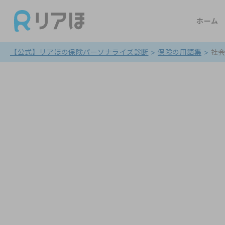
ホーム
【公式】リアほの保険パーソナライズ診断
>
保険の用語集
>
社