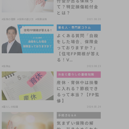
付金が出る保険っ
て？特定損傷給付金
とは？
#保険の種類
#保険の選び方
#医療保険
2021.08.20
著名人・専門家コラム
よくある質問「自殺
をした場合、保険金
っておりますか？」
【住宅FP関根が答え
る！V…
#保険金
2023.08.23
お金と暮らしの基礎知識
産休・育休中は扶養
に入れる？節税でき
るって本当？【FP監
修】
#暮らしの知識
2024.05.29
手続きQ＆A
気まずい保険の解