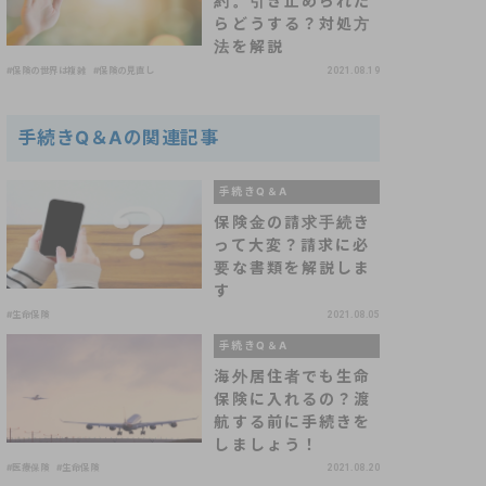
約。引き止められた
らどうする？対処方
法を解説
#保険の世界は複雑
#保険の見直し
2021.08.19
手続きQ＆Aの関連記事
手続きQ＆A
保険金の請求手続き
って大変？請求に必
要な書類を解説しま
す
#生命保険
2021.08.05
手続きQ＆A
海外居住者でも生命
保険に入れるの？渡
航する前に手続きを
しましょう！
#医療保険
#生命保険
2021.08.20