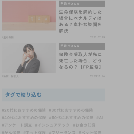
手続きQ＆A
生命保険を解約した
場合にペナルティは
ある？素朴な疑問を
解決
#生命保険
2021.07.29
手続きQ＆A
保険金受取人が先に
死亡した場合、どう
なるの？【FP監修】
#保険 受取人
2023.11.24
タグで絞り込む
#20代におすすめの保険
#30代におすすめの保険
#40代におすすめの保険
#50代におすすめの保険
#AI
#アンケート調査
#インシュアテック
#お金の知識
#がん保険
#ネット保険
#フリーランス
#ペット保険