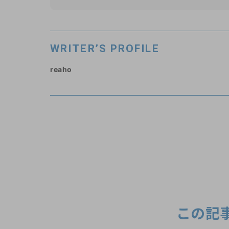
WRITER’S PROFILE
reaho
この記