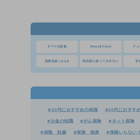
すべての記事
News&Trend
アン
保険見直しQ＆A
契約前に知っておきたい
手
#20代におすすめの保険
#30代におすす
#お金の知識
#がん保険
#ネット保険
#保険 妊娠
#保険 独身
#保険いらない