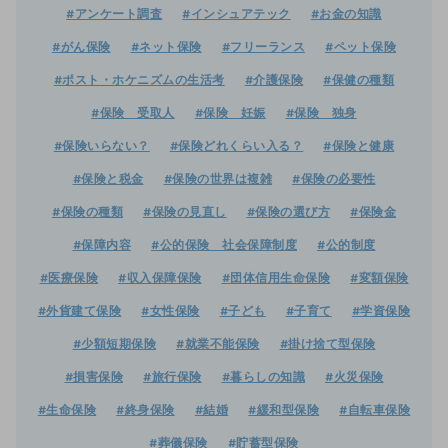
#アンケート調査
#インシュアテック
#お金の知識
#がん保険
#ネット保険
#フリーランス
#ペット保険
#ポスト・ホケニズムの生活考
#介護保険
#保健の種類
#保険 受取人
#保険 妊娠
#保険 独身
#保険いらない？
#保険どれくらい入る？
#保険と健康
#保険と税金
#保険の世界は複雑
#保険の必要性
#保険の種類
#保険の見直し
#保険の選び方
#保険金
#保障内容
#公的保険 社会保障制度
#公的制度
#医療保険
#収入保障保険
#団体信用生命保険
#変額保険
#外貨建て保険
#女性保険
#子ども
#子育て
#学資保険
#少額短期保険
#就業不能保険
#掛け捨て型保険
#損害保険
#旅行保険
#暮らしの知識
#火災保険
#生命保険
#終身保険
#結婚
#緩和型保険
#自転車保険
#葬儀保険
#貯蓄型保険