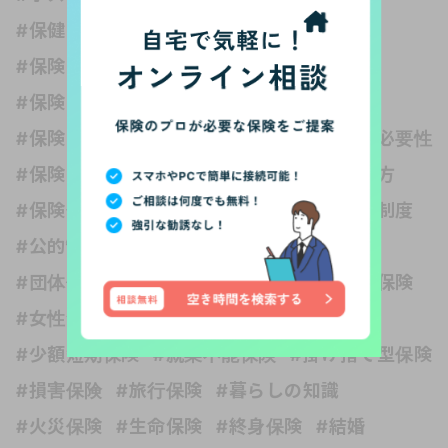
#保健の種類
#保険 受取人
#保険 妊娠
#保険 独身
#保険いらない？
#保険どれくらい入る？
#保険と健康
#保険と税金
#保険の世界は複雑
#保険の必要性
#保険の種類
#保険の見直し
#保険の選び方
#保険金
#保障内容
#公的保険 社会保障制度
#公的制度
#医療保険
#収入保障保険
#団体信用生命保険
#変額保険
#外貨建て保険
#女性保険
#子ども
#子育て
#学資保険
#少額短期保険
#就業不能保険
#掛け捨て型保険
#損害保険
#旅行保険
#暮らしの知識
#火災保険
#生命保険
#終身保険
#結婚