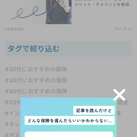
メリット・デメリットを解説
#貯蓄型保険
2021.08.24
タグで絞り込む
#20代におすすめの保険
#30代におすすめの保険
#40代におすすめの保険
#50代におすすめの保険
#AI
#アンケート調査
#インシュアテック
#お金の知識
#がん保険
#ネット保険
#フリーランス
#ペット保険
#ポスト・ホケニズムの生活考
#介護保険