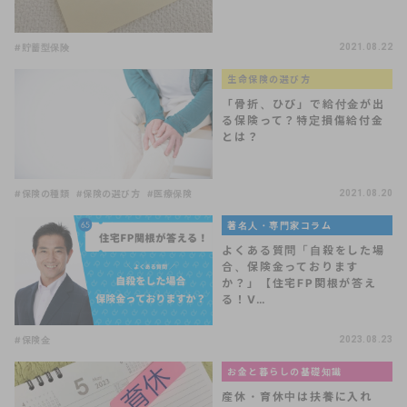
#貯蓄型保険
2021.08.22
生命保険の選び方
「骨折、ひび」で給付金が出
る保険って？特定損傷給付金
とは？
#保険の種類
#保険の選び方
#医療保険
2021.08.20
著名人・専門家コラム
よくある質問「自殺をした場
合、保険金っております
か？」【住宅FP関根が答え
る！V…
#保険金
2023.08.23
お金と暮らしの基礎知識
産休・育休中は扶養に入れ