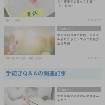
る？節税できるって本当？
【FP監修】
#暮らしの知識
2024.05.29
手続きQ＆A
気まずい保険の解約。引き止
められたらどうする？対処方
法を解説
#保険の世界は複雑
#保険の見直し
2021.08.19
手続きQ＆Aの関連記事
手続きQ＆A
生命保険金の請求に期限はあ
るの？