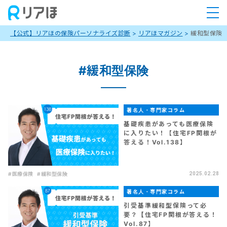
【公式】リアほの保険パーソナライズ診断
>
リアほマガジン
>
緩和型保険
#緩和型保険
著名人・専門家コラム
基礎疾患があっても医療保険
に入りたい！【住宅FP関根が
答える！Vol.138】
#医療保険
#緩和型保険
2025.02.28
著名人・専門家コラム
引受基準緩和型保険って必
要？【住宅FP関根が答える！
Vol.87】