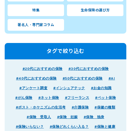
特集
生命保険の選び方
著名人・専門家コラム
タグで絞り込む
#20代におすすめの保険
#30代におすすめの保険
#40代におすすめの保険
#50代におすすめの保険
#AI
#アンケート調査
#インシュアテック
#お金の知識
#がん保険
#ネット保険
#フリーランス
#ペット保険
#ポスト・ホケニズムの生活考
#介護保険
#保健の種類
#保険 受取人
#保険 妊娠
#保険 独身
#保険いらない？
#保険どれくらい入る？
#保険と健康