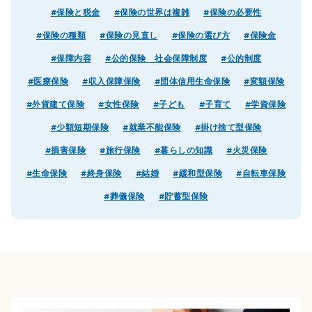
#保険と税金
#保険の世界は複雑
#保険の必要性
#保険の種類
#保険の見直し
#保険の選び方
#保険金
#保障内容
#公的保険 社会保障制度
#公的制度
#医療保険
#収入保障保険
#団体信用生命保険
#変額保険
#外貨建て保険
#女性保険
#子ども
#子育て
#学資保険
#少額短期保険
#就業不能保険
#掛け捨て型保険
#損害保険
#旅行保険
#暮らしの知識
#火災保険
#生命保険
#終身保険
#結婚
#緩和型保険
#自転車保険
#葬儀保険
#貯蓄型保険