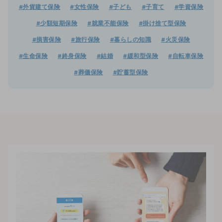
#外貨建て保険
#女性保険
#子ども
#子育て
#学資保険
#少額短期保険
#就業不能保険
#掛け捨て型保険
#損害保険
#旅行保険
#暮らしの知識
#火災保険
#生命保険
#終身保険
#結婚
#緩和型保険
#自転車保険
#葬儀保険
#貯蓄型保険