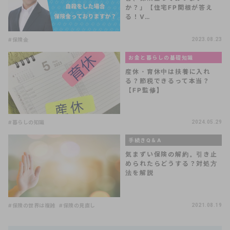
か？」【住宅FP関根が答え
る！V…
#保険金
2023.08.23
お金と暮らしの基礎知識
産休・育休中は扶養に入れ
る？節税できるって本当？
【FP監修】
#暮らしの知識
2024.05.29
手続きQ＆A
気まずい保険の解約。引き止
められたらどうする？対処方
法を解説
#保険の世界は複雑
#保険の見直し
2021.08.19