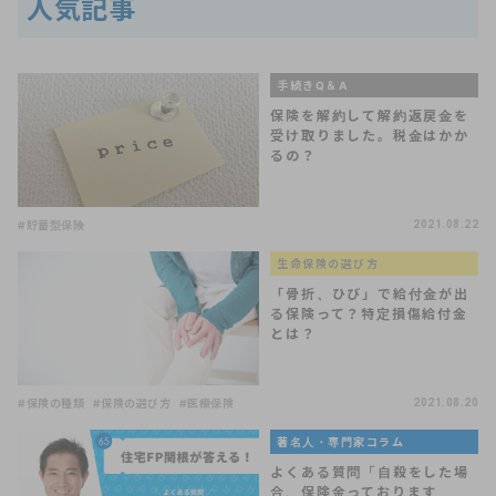
人気記事
手続きQ＆A
保険を解約して解約返戻金を
受け取りました。税金はかか
るの？
#貯蓄型保険
2021.08.22
生命保険の選び方
「骨折、ひび」で給付金が出
る保険って？特定損傷給付金
とは？
#保険の種類
#保険の選び方
#医療保険
2021.08.20
著名人・専門家コラム
よくある質問「自殺をした場
合、保険金っております