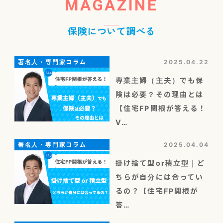
MAGAZINE
保険について調べる
著名人・専門家コラム
2025.04.22
専業主婦（主夫）でも保
険は必要？その理由とは
【住宅FP関根が答える！
V…
著名人・専門家コラム
2025.04.04
掛け捨て型or積立型｜ど
ちらが自分には合ってい
るの？【住宅FP関根が
答…