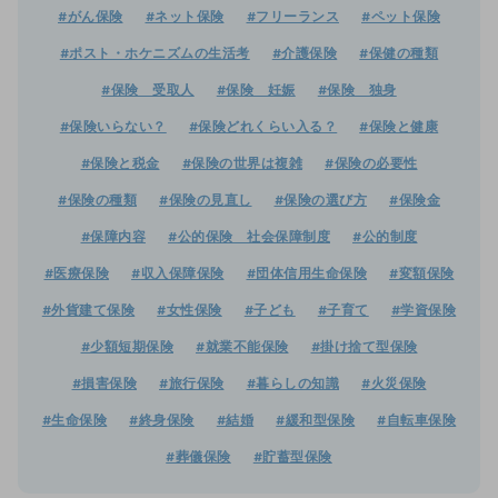
#がん保険
#ネット保険
#フリーランス
#ペット保険
#ポスト・ホケニズムの生活考
#介護保険
#保健の種類
#保険 受取人
#保険 妊娠
#保険 独身
#保険いらない？
#保険どれくらい入る？
#保険と健康
#保険と税金
#保険の世界は複雑
#保険の必要性
#保険の種類
#保険の見直し
#保険の選び方
#保険金
#保障内容
#公的保険 社会保障制度
#公的制度
#医療保険
#収入保障保険
#団体信用生命保険
#変額保険
#外貨建て保険
#女性保険
#子ども
#子育て
#学資保険
#少額短期保険
#就業不能保険
#掛け捨て型保険
#損害保険
#旅行保険
#暮らしの知識
#火災保険
#生命保険
#終身保険
#結婚
#緩和型保険
#自転車保険
#葬儀保険
#貯蓄型保険