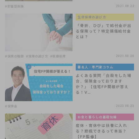
#貯蓄型保険
2021.08.22
生命保険の選び方
「骨折、ひび」で給付金が出
る保険って？特定損傷給付金
とは？
#保険の種類
#保険の選び方
#医療保険
2021.08.20
著名人・専門家コラム
よくある質問「自殺をした場
合、保険金っております
か？」【住宅FP関根が答え
る！V…
#保険金
2023.08.23
お金と暮らしの基礎知識
産休・育休中は扶養に入れ
る？節税できるって本当？
【FP監修】