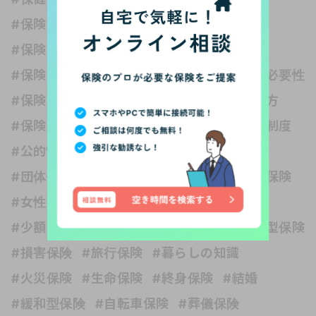
#保険 独身
#保険いらない？
#保険どれくらい入る？
#保険と健康
#保険と税金
#保険の世界は複雑
#保険の必要性
#保険の種類
#保険の見直し
#保険の選び方
#保険金
#保障内容
#公的保険 社会保障制度
#公的制度
#医療保険
#収入保障保険
#団体信用生命保険
#変額保険
#外貨建て保険
#女性保険
#子ども
#子育て
#学資保険
#少額短期保険
#就業不能保険
#掛け捨て型保険
#損害保険
#旅行保険
#暮らしの知識
#火災保険
#生命保険
#終身保険
#結婚
#緩和型保険
#自転車保険
#葬儀保険