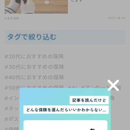
します
#生命保険
2021.08.05
タグで絞り込む
#20代におすすめの保険
#30代におすすめの保険
#40代におすすめの保険
#50代におすすめの保険
#AI
#アンケート調査
#インシュアテック
#お金の知識
#がん保険
#ネット保険
#フリーランス
#ペット保険
#ポスト・ホケニズムの生活考
#介護保険
#保健の種類
#保険 受取人
#保険 妊娠