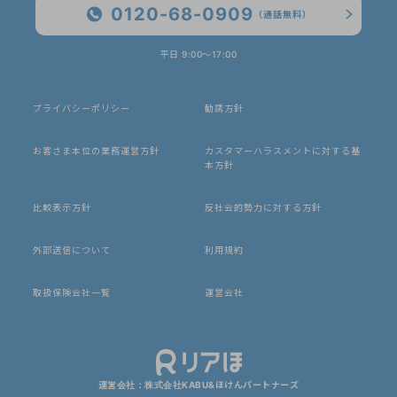
0120-68-0909
（通話無料）
平日 9:00〜17:00
プライバシーポリシー
勧誘方針
お客さま本位の業務運営方針
カスタマーハラスメントに対する基
本方針
比較表示方針
反社会的勢力に対する方針
外部送信について
利用規約
取扱保険会社一覧
運営会社
運営会社：株式会社KABU&ほけんパートナーズ