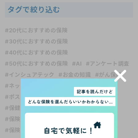
タグで絞り込む
#20代におすすめの保険
#30代におすすめの保険
#40代におすすめの保険
#50代におすすめの保険
#AI
#アンケート調査
#インシュアテック
#お金の知識
#がん保険
#ネット保険
#フリーランス
#ペット保険
#ポスト・ホケニズムの生活考
#介護保険
#保健の種類
#保険 受取人
#保険 妊娠
#保険 独身
#保険いらない？
#保険どれくらい入る？
#保険と健康