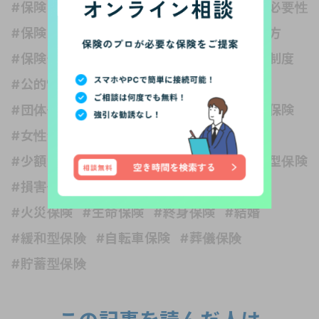
#保険と税金
#保険の世界は複雑
#保険の必要性
#保険の種類
#保険の見直し
#保険の選び方
#保険金
#保障内容
#公的保険 社会保障制度
#公的制度
#医療保険
#収入保障保険
#団体信用生命保険
#変額保険
#外貨建て保険
#女性保険
#子ども
#子育て
#学資保険
#少額短期保険
#就業不能保険
#掛け捨て型保険
#損害保険
#旅行保険
#暮らしの知識
#火災保険
#生命保険
#終身保険
#結婚
#緩和型保険
#自転車保険
#葬儀保険
#貯蓄型保険