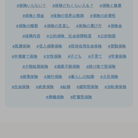
#保険いらない？
#保険どれくらい入る？
#保険と健康
#保険と税金
#保険の世界は複雑
#保険の必要性
#保険の種類
#保険の見直し
#保険の選び方
#保険金
#保障内容
#公的保険 社会保障制度
#公的制度
#医療保険
#収入保障保険
#団体信用生命保険
#変額保険
#外貨建て保険
#女性保険
#子ども
#子育て
#学資保険
#少額短期保険
#就業不能保険
#掛け捨て型保険
#損害保険
#旅行保険
#暮らしの知識
#火災保険
#生命保険
#終身保険
#結婚
#緩和型保険
#自転車保険
#葬儀保険
#貯蓄型保険