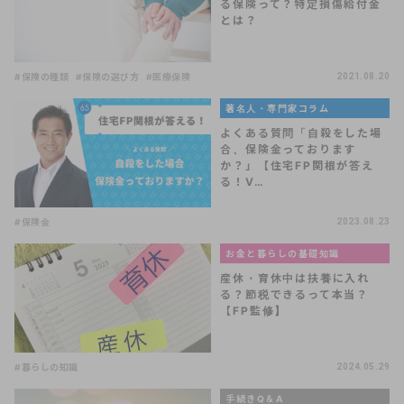
る保険って？特定損傷給付金
とは？
#保険の種類
#保険の選び方
#医療保険
2021.08.20
著名人・専門家コラム
よくある質問「自殺をした場
合、保険金っております
か？」【住宅FP関根が答え
る！V…
#保険金
2023.08.23
お金と暮らしの基礎知識
産休・育休中は扶養に入れ
る？節税できるって本当？
【FP監修】
#暮らしの知識
2024.05.29
手続きQ＆A