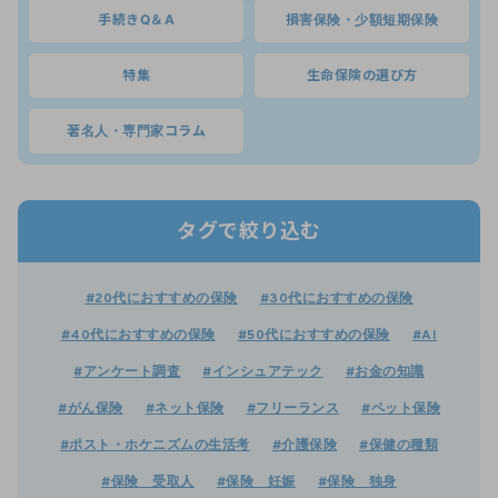
手続きQ＆A
損害保険・少額短期保険
特集
生命保険の選び方
著名人・専門家コラム
タグで絞り込む
#20代におすすめの保険
#30代におすすめの保険
#40代におすすめの保険
#50代におすすめの保険
#AI
#アンケート調査
#インシュアテック
#お金の知識
#がん保険
#ネット保険
#フリーランス
#ペット保険
#ポスト・ホケニズムの生活考
#介護保険
#保健の種類
#保険 受取人
#保険 妊娠
#保険 独身