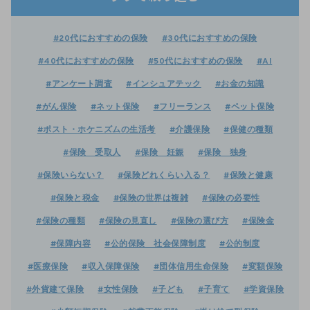
#20代におすすめの保険
#30代におすすめの保険
#40代におすすめの保険
#50代におすすめの保険
#AI
#アンケート調査
#インシュアテック
#お金の知識
#がん保険
#ネット保険
#フリーランス
#ペット保険
#ポスト・ホケニズムの生活考
#介護保険
#保健の種類
#保険 受取人
#保険 妊娠
#保険 独身
#保険いらない？
#保険どれくらい入る？
#保険と健康
#保険と税金
#保険の世界は複雑
#保険の必要性
#保険の種類
#保険の見直し
#保険の選び方
#保険金
#保障内容
#公的保険 社会保障制度
#公的制度
#医療保険
#収入保障保険
#団体信用生命保険
#変額保険
#外貨建て保険
#女性保険
#子ども
#子育て
#学資保険