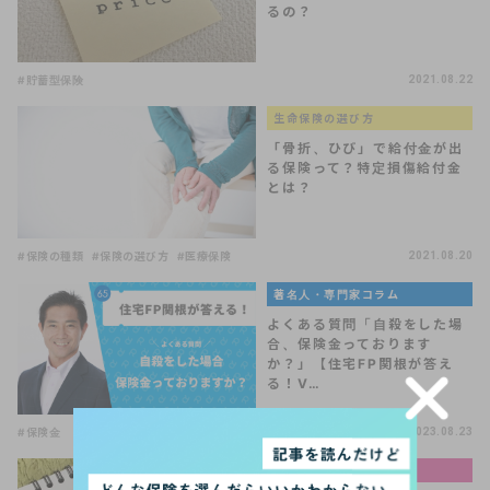
るの？
#貯蓄型保険
2021.08.22
生命保険の選び方
「骨折、ひび」で給付金が出
る保険って？特定損傷給付金
とは？
#保険の種類
#保険の選び方
#医療保険
2021.08.20
著名人・専門家コラム
よくある質問「自殺をした場
合、保険金っております
か？」【住宅FP関根が答え
る！V…
#保険金
2023.08.23
お金と暮らしの基礎知識