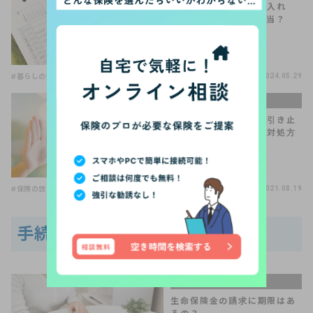
産休・育休中は扶養に入れ
る？節税できるって本当？
【FP監修】
#暮らしの知識
2024.05.29
手続きQ＆A
気まずい保険の解約。引き止
められたらどうする？対処方
法を解説
#保険の世界は複雑
#保険の見直し
2021.08.19
手続きQ＆Aの関連記事
手続きQ＆A
生命保険金の請求に期限はあ