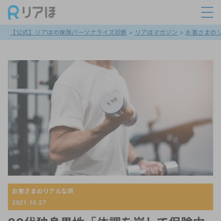
【公式】リアほの保険パーソナライズ診断
>
リアほマガジン
>
お客さまの
お客さまのリアルな声
2021.10.27