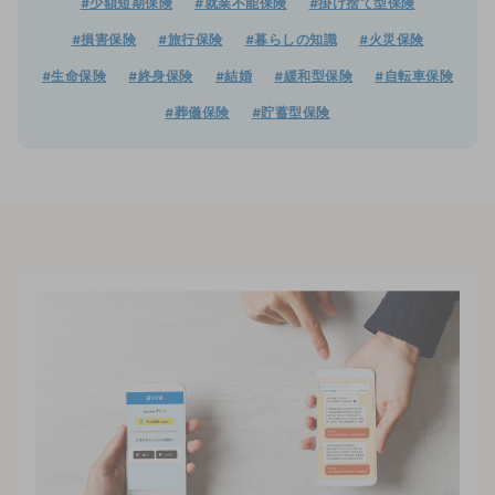
#少額短期保険
#就業不能保険
#掛け捨て型保険
#損害保険
#旅行保険
#暮らしの知識
#火災保険
#生命保険
#終身保険
#結婚
#緩和型保険
#自転車保険
#葬儀保険
#貯蓄型保険