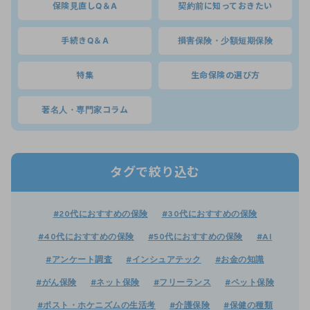
保険見直しQ＆A
契約前に知っておきたい
手続きQ＆A
損害保険・少額短期保険
特集
生命保険の選び方
著名人・専門家コラム
タグで絞り込む
#20代におすすめの保険
#30代におすすめの保険
#40代におすすめの保険
#50代におすすめの保険
#AI
#アンケート調査
#インシュアテック
#お金の知識
#がん保険
#ネット保険
#フリーランス
#ペット保険
#ポスト・ホケニズムの生活考
#介護保険
#保健の種類