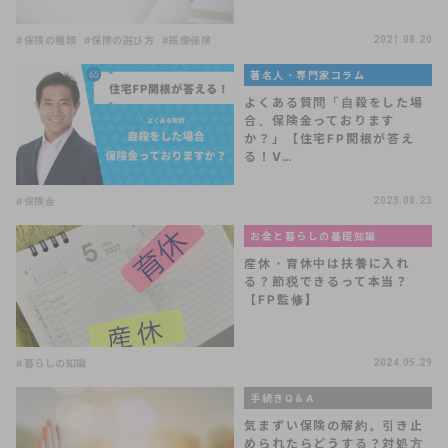
#保険の種類
#保険の選び方
#医療保険
2021.08.20
著名人・専門家コラム
よくある質問「自殺をした場
合、保険金っております
か？」【住宅FP関根が答え
る！V…
#保険金
2023.08.23
お金と暮らしの基礎知識
産休・育休中は扶養に入れ
る？節税できるって本当？
【FP監修】
#暮らしの知識
2024.05.29
手続きQ＆A
気まずい保険の解約。引き止
められたらどうする？対処方