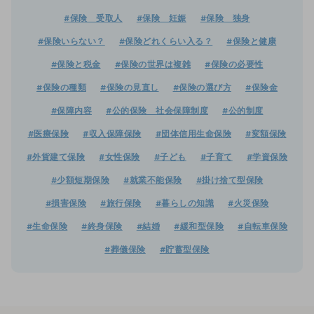
#保険 受取人
#保険 妊娠
#保険 独身
#保険いらない？
#保険どれくらい入る？
#保険と健康
#保険と税金
#保険の世界は複雑
#保険の必要性
#保険の種類
#保険の見直し
#保険の選び方
#保険金
#保障内容
#公的保険 社会保障制度
#公的制度
#医療保険
#収入保障保険
#団体信用生命保険
#変額保険
#外貨建て保険
#女性保険
#子ども
#子育て
#学資保険
#少額短期保険
#就業不能保険
#掛け捨て型保険
#損害保険
#旅行保険
#暮らしの知識
#火災保険
#生命保険
#終身保険
#結婚
#緩和型保険
#自転車保険
#葬儀保険
#貯蓄型保険