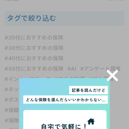
タグで絞り込む
#20代におすすめの保険
#30代におすすめの保険
#40代におすすめの保険
#50代におすすめの保険
#AI
#アンケート調査
#インシュアテック
#お金の知識
#がん保険
#ネット保険
#フリーランス
#ペット保険
#ポスト・ホケニズムの生活考
#介護保険
#保健の種類
#保険 受取人
#保険 妊娠
#保険 独身
#保険いらない？