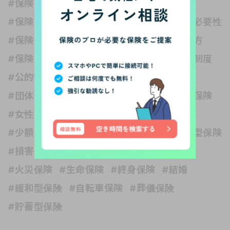
#保険どれくらい入る？
#保険と健康
#保険と税金
#保険の世界は複雑
#保険の必要性
#保険の種類
#保険の見直し
#保険の選び方
#保険金
#保障内容
#公的保険 社会保障制度
#公的制度
#医療保険
#収入保障保険
#団体信用生命保険
#変額保険
#外貨建て保険
#女性保険
#子ども
#子育て
#学資保険
#少額短期保険
#就業不能保険
#掛け捨て型保険
#損害保険
#旅行保険
#暮らしの知識
#火災保険
#生命保険
#終身保険
#結婚
#緩和型保険
#自転車保険
#葬儀保険
#貯蓄型保険