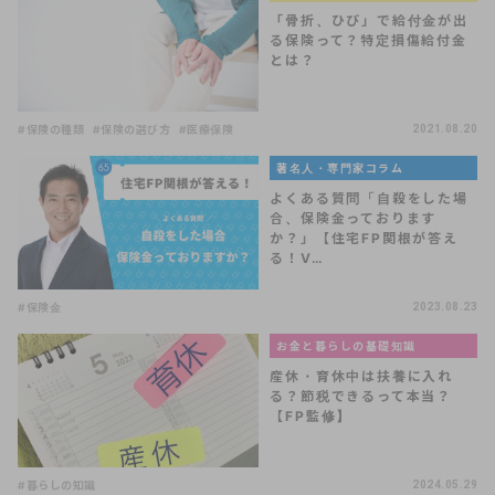
「骨折、ひび」で給付金が出
る保険って？特定損傷給付金
とは？
#保険の種類
#保険の選び方
#医療保険
2021.08.20
著名人・専門家コラム
よくある質問「自殺をした場
合、保険金っております
か？」【住宅FP関根が答え
る！V…
#保険金
2023.08.23
お金と暮らしの基礎知識
産休・育休中は扶養に入れ
る？節税できるって本当？
【FP監修】
#暮らしの知識
2024.05.29