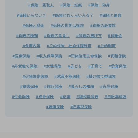
#保険 受取人
#保険 妊娠
#保険 独身
#保険いらない？
#保険どれくらい入る？
#保険と健康
#保険と税金
#保険の世界は複雑
#保険の必要性
#保険の種類
#保険の見直し
#保険の選び方
#保険金
#保障内容
#公的保険 社会保障制度
#公的制度
#医療保険
#収入保障保険
#団体信用生命保険
#変額保険
#外貨建て保険
#女性保険
#子ども
#子育て
#学資保険
#少額短期保険
#就業不能保険
#掛け捨て型保険
#損害保険
#旅行保険
#暮らしの知識
#火災保険
#生命保険
#終身保険
#結婚
#緩和型保険
#自転車保険
#葬儀保険
#貯蓄型保険