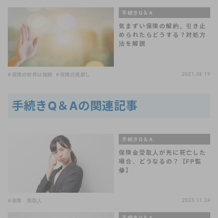
手続きQ＆A
気まずい保険の解約。引き止
められたらどうする？対処方
法を解説
#保険の世界は複雑
#保険の見直し
2021.08.19
手続きQ＆Aの関連記事
手続きQ＆A
保険金受取人が先に死亡した
場合、どうなるの？【FP監
修】
#保険 受取人
2023.11.24
手続きQ＆A