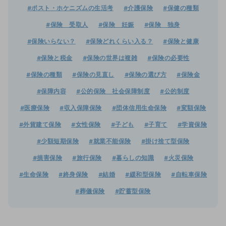
#ポスト・ホケニズムの生活考
#介護保険
#保健の種類
#保険 受取人
#保険 妊娠
#保険 独身
#保険いらない？
#保険どれくらい入る？
#保険と健康
#保険と税金
#保険の世界は複雑
#保険の必要性
#保険の種類
#保険の見直し
#保険の選び方
#保険金
#保障内容
#公的保険 社会保障制度
#公的制度
#医療保険
#収入保障保険
#団体信用生命保険
#変額保険
#外貨建て保険
#女性保険
#子ども
#子育て
#学資保険
#少額短期保険
#就業不能保険
#掛け捨て型保険
#損害保険
#旅行保険
#暮らしの知識
#火災保険
#生命保険
#終身保険
#結婚
#緩和型保険
#自転車保険
#葬儀保険
#貯蓄型保険