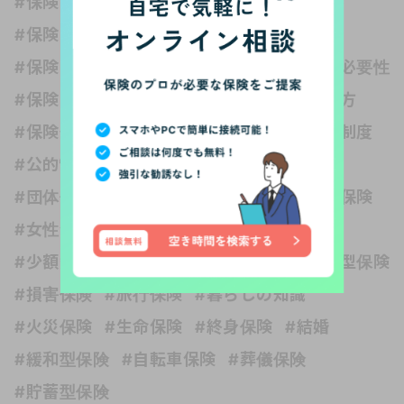
#保険 独身
#保険いらない？
#保険どれくらい入る？
#保険と健康
#保険と税金
#保険の世界は複雑
#保険の必要性
#保険の種類
#保険の見直し
#保険の選び方
#保険金
#保障内容
#公的保険 社会保障制度
#公的制度
#医療保険
#収入保障保険
#団体信用生命保険
#変額保険
#外貨建て保険
#女性保険
#子ども
#子育て
#学資保険
#少額短期保険
#就業不能保険
#掛け捨て型保険
#損害保険
#旅行保険
#暮らしの知識
#火災保険
#生命保険
#終身保険
#結婚
#緩和型保険
#自転車保険
#葬儀保険
#貯蓄型保険