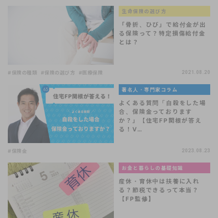
生命保険の選び方
「骨折、ひび」で給付金が出
る保険って？特定損傷給付金
とは？
#保険の種類
#保険の選び方
#医療保険
2021.08.20
著名人・専門家コラム
よくある質問「自殺をした場
合、保険金っております
か？」【住宅FP関根が答え
る！V…
#保険金
2023.08.23
お金と暮らしの基礎知識
産休・育休中は扶養に入れ
る？節税できるって本当？
【FP監修】