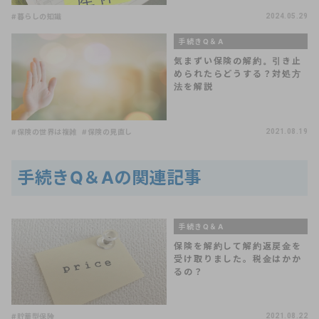
#暮らしの知識
2024.05.29
手続きQ＆A
気まずい保険の解約。引き止
められたらどうする？対処方
法を解説
#保険の世界は複雑
#保険の見直し
2021.08.19
手続きQ＆Aの関連記事
手続きQ＆A
保険を解約して解約返戻金を
受け取りました。税金はかか
るの？
#貯蓄型保険
2021.08.22