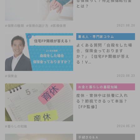
る保険って？特定損傷給付金
とは？
#保険の種類
#保険の選び方
#医療保険
2021.08.20
著名人・専門家コラム
よくある質問「自殺をした場
合、保険金っております
か？」【住宅FP関根が答え
る！V…
#保険金
2023.08.23
お金と暮らしの基礎知識
産休・育休中は扶養に入れ
る？節税できるって本当？
【FP監修】
#暮らしの知識
2024.05.29
手続きQ＆A