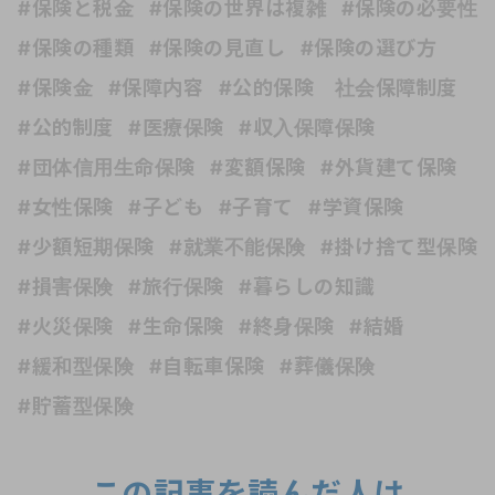
#保険と税金
#保険の世界は複雑
#保険の必要性
#保険の種類
#保険の見直し
#保険の選び方
#保険金
#保障内容
#公的保険 社会保障制度
#公的制度
#医療保険
#収入保障保険
#団体信用生命保険
#変額保険
#外貨建て保険
#女性保険
#子ども
#子育て
#学資保険
#少額短期保険
#就業不能保険
#掛け捨て型保険
#損害保険
#旅行保険
#暮らしの知識
#火災保険
#生命保険
#終身保険
#結婚
#緩和型保険
#自転車保険
#葬儀保険
#貯蓄型保険
この記事を読んだ人は