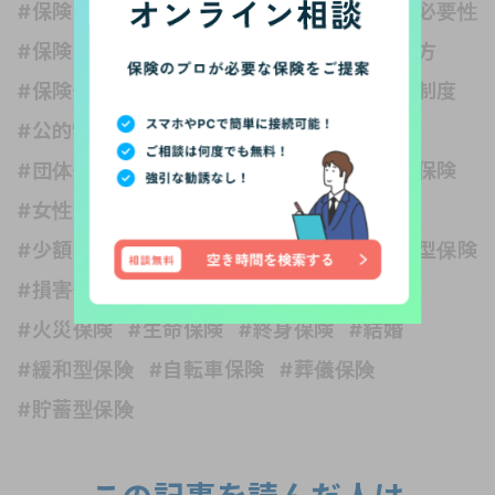
#保険と税金
#保険の世界は複雑
#保険の必要性
#保険の種類
#保険の見直し
#保険の選び方
#保険金
#保障内容
#公的保険 社会保障制度
#公的制度
#医療保険
#収入保障保険
#団体信用生命保険
#変額保険
#外貨建て保険
#女性保険
#子ども
#子育て
#学資保険
#少額短期保険
#就業不能保険
#掛け捨て型保険
#損害保険
#旅行保険
#暮らしの知識
#火災保険
#生命保険
#終身保険
#結婚
#緩和型保険
#自転車保険
#葬儀保険
#貯蓄型保険