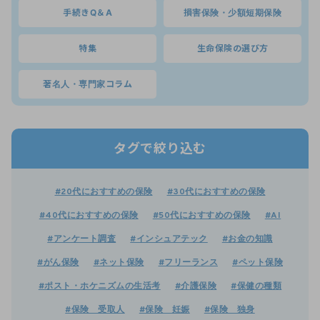
手続きQ＆A
損害保険・少額短期保険
特集
生命保険の選び方
著名人・専門家コラム
タグで絞り込む
#20代におすすめの保険
#30代におすすめの保険
#40代におすすめの保険
#50代におすすめの保険
#AI
#アンケート調査
#インシュアテック
#お金の知識
#がん保険
#ネット保険
#フリーランス
#ペット保険
#ポスト・ホケニズムの生活考
#介護保険
#保健の種類
#保険 受取人
#保険 妊娠
#保険 独身