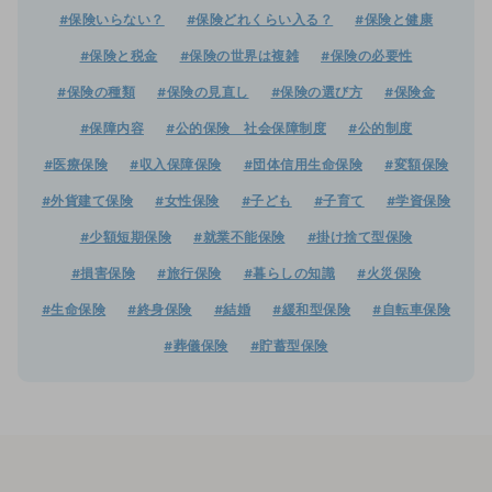
#保険いらない？
#保険どれくらい入る？
#保険と健康
#保険と税金
#保険の世界は複雑
#保険の必要性
#保険の種類
#保険の見直し
#保険の選び方
#保険金
#保障内容
#公的保険 社会保障制度
#公的制度
#医療保険
#収入保障保険
#団体信用生命保険
#変額保険
#外貨建て保険
#女性保険
#子ども
#子育て
#学資保険
#少額短期保険
#就業不能保険
#掛け捨て型保険
#損害保険
#旅行保険
#暮らしの知識
#火災保険
#生命保険
#終身保険
#結婚
#緩和型保険
#自転車保険
#葬儀保険
#貯蓄型保険