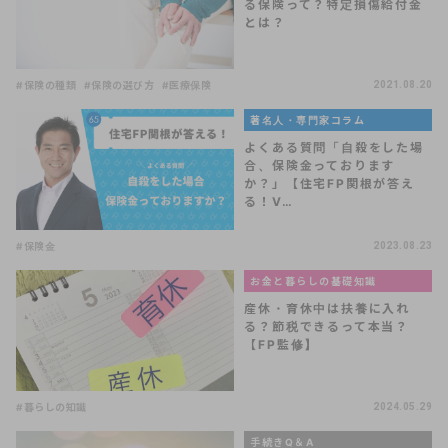
る保険って？特定損傷給付金
とは？
#保険の種類
#保険の選び方
#医療保険
2021.08.20
著名人・専門家コラム
よくある質問「自殺をした場
合、保険金っております
か？」【住宅FP関根が答え
る！V…
#保険金
2023.08.23
お金と暮らしの基礎知識
産休・育休中は扶養に入れ
る？節税できるって本当？
【FP監修】
#暮らしの知識
2024.05.29
手続きQ＆A