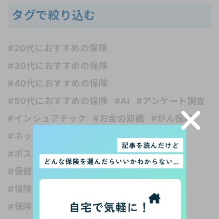
タグで絞り込む
#20代におすすめの保険
#30代におすすめの保険
#40代におすすめの保険
#50代におすすめの保険
#AI
#アンケート調査
#インシュアテック
#お金の知識
#がん保険
#ネット保険
#フリーランス
#ペット保険
#ポスト・ホケニズムの生活考
#介護保険
#保健の種類
#保険 受取人
#保険 妊娠
#保険 独身
#保険いらない？
#保険どれくらい入る？
#保険と健康