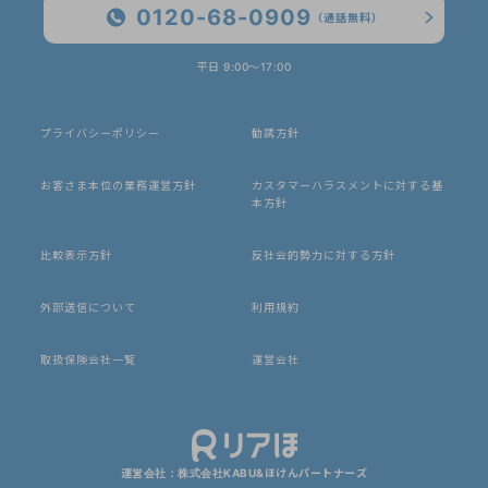
0120-68-0909
（通話無料）
平日 9:00〜17:00
プライバシーポリシー
勧誘方針
お客さま本位の業務運営方針
カスタマーハラスメントに対する基
本方針
比較表示方針
反社会的勢力に対する方針
外部送信について
利用規約
取扱保険会社一覧
運営会社
運営会社：株式会社KABU&ほけんパートナーズ