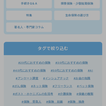
手続きQ＆A
損害保険・少額短期保険
特集
生命保険の選び方
著名人・専門家コラム
タグで絞り込む
#20代におすすめの保険
#30代におすすめの保険
#40代におすすめの保険
#50代におすすめの保険
#AI
#アンケート調査
#インシュアテック
#お金の知識
#がん保険
#ネット保険
#フリーランス
#ペット保険
#ポスト・ホケニズムの生活考
#介護保険
#保健の種類
#保険 受取人
#保険 妊娠
#保険 独身