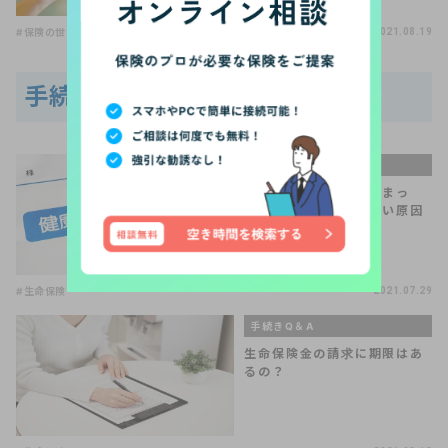
#保険の世界は複雑
#保険の見直し
2021.08.19
手続きQ＆Aの関連記事
手続きQ＆A
生命保険を断られてしまっ
た！生命保険に入れない原因
って？
#生命保険
2021.07.29
手続きQ＆A
生命保険金の請求に期限はあ
るの？