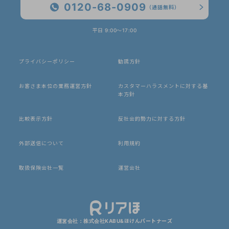
0120-68-0909
（通話無料）
平日 9:00〜17:00
プライバシーポリシー
勧誘方針
お客さま本位の業務運営方針
カスタマーハラスメントに対する基
本方針
比較表示方針
反社会的勢力に対する方針
外部送信について
利用規約
取扱保険会社一覧
運営会社
運営会社：株式会社KABU&ほけんパートナーズ