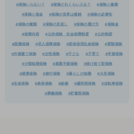
#保険いらない？
#保険どれくらい入る？
#保険と健康
#保険と税金
#保険の世界は複雑
#保険の必要性
#保険の種類
#保険の見直し
#保険の選び方
#保険金
#保障内容
#公的保険 社会保障制度
#公的制度
#医療保険
#収入保障保険
#団体信用生命保険
#変額保険
#外貨建て保険
#女性保険
#子ども
#子育て
#学資保険
#少額短期保険
#就業不能保険
#掛け捨て型保険
#損害保険
#旅行保険
#暮らしの知識
#火災保険
#生命保険
#終身保険
#結婚
#緩和型保険
#自転車保険
#葬儀保険
#貯蓄型保険