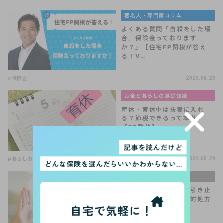
著名人・専門家コラム
よくある質問「自殺をした場
合、保険金っております
か？」【住宅FP関根が答え
る！V…
#保険金
2023.08.23
お金と暮らしの基礎知識
産休・育休中は扶養に入れ
る？節税できるって本当？
【FP監修】
#暮らしの知識
2024.05.29
手続きQ＆A
気まずい保険の解約。引き止
められたらどうする？対処方
法を解説