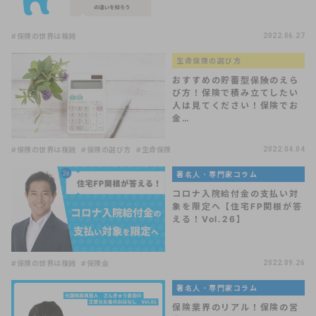
#保険の世界は複雑
2022.06.27
生命保険の選び方
おすすめの貯蓄型保険のえら
び方！保険で積み立てしたい
人は見てください！保険でお
金…
#保険の世界は複雑
#保険の選び方
#生命保険
2022.04.04
著名人・専門家コラム
コロナ入院給付金の支払い対
象を限定へ【住宅FP関根が答
える！Vol.26】
#保険の世界は複雑
#保険金
2022.09.26
著名人・専門家コラム
保険業界のリアル！保険の営