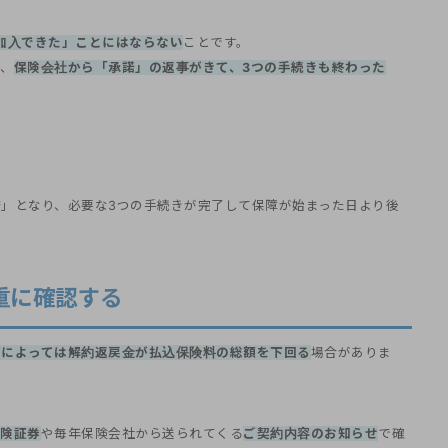
加入できた」ことにはならない
ことです。
り、
保険会社から「承諾」の返事がきて、3つの手続きも終わった
」となり、必要な3つの手続きが完了して保障が始まった日より後
重に確認する
グによっては解約返戻金が払込保険料の総額を下回る
場合がありま
険証券
や毎年保険会社から送られてくる
ご契約内容のお知らせ
で確