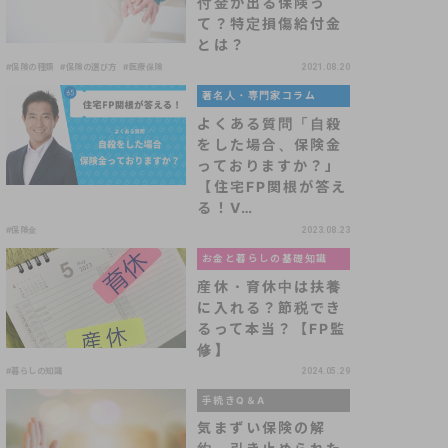
付金が出る保険っ
て？特定損傷給付金
とは？
#保険の種類
#保険の選び方
#医療保険
2021.08.20
著名人・専門家コラム
よくある質問「自殺
をした場合、保険金
っておりますか？」
【住宅FP関根が答え
る！V…
#保険金
2023.08.23
お金と暮らしの基礎知識
産休・育休中は扶養
に入れる？節税でき
るって本当？【FP監
修】
#暮らしの知識
2024.05.29
手続きQ＆A
気まずい保険の解