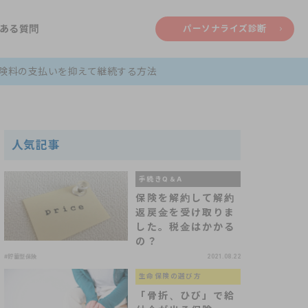
ある質問
パーソナライズ診断
険料の支払いを抑えて継続する方法
人気記事
手続きQ＆A
保険を解約して解約
返戻金を受け取りま
した。税金はかかる
の？
#貯蓄型保険
2021.08.22
生命保険の選び方
「骨折、ひび」で給