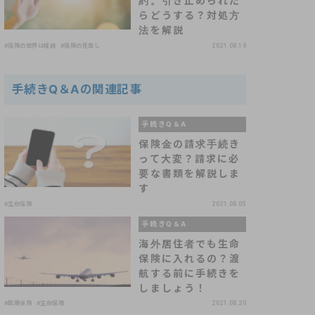
約。引き止められた
らどうする？対処方
法を解説
#保険の世界は複雑
#保険の見直し
2021.08.19
手続きQ＆Aの関連記事
手続きQ＆A
保険金の請求手続き
って大変？請求に必
要な書類を解説しま
す
#生命保険
2021.08.05
手続きQ＆A
海外居住者でも生命
保険に入れるの？渡
航する前に手続きを
しましょう！
#医療保険
#生命保険
2021.08.20