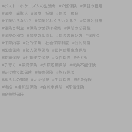
#ポスト・ホケニズムの生活考
#介護保険
#保健の種類
#保険 受取人
#保険 妊娠
#保険 独身
#保険いらない？
#保険どれくらい入る？
#保険と健康
#保険と税金
#保険の世界は複雑
#保険の必要性
#保険の種類
#保険の見直し
#保険の選び方
#保険金
#保障内容
#公的保険 社会保障制度
#公的制度
#医療保険
#収入保障保険
#団体信用生命保険
#変額保険
#外貨建て保険
#女性保険
#子ども
#子育て
#学資保険
#少額短期保険
#就業不能保険
#掛け捨て型保険
#損害保険
#旅行保険
#暮らしの知識
#火災保険
#生命保険
#終身保険
#結婚
#緩和型保険
#自転車保険
#葬儀保険
#貯蓄型保険