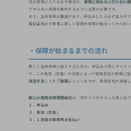
他の保険に入りなおす場合は、
保険に何も入っていない
てから古い保険を解約するように注意が必要です。
また、生命保険は審査があり、申込みしたら必ず加入が
ないよう
必ず無事に新しい保険の保障が始まってから古い
・保障が始まるまでの流れ
新しく生命保険に加入するときは、申込みと同じタイミ
り、この告知（診査）の内容によって保険会社が保険に加
決定する
ことを
「承諾」
といいますが、保険会社が承諾
新しい保険の保障開始日
は、次の３つがそろった遅い日
１．申込み
２．告知（診査）
３．１回目の保険料の支払い