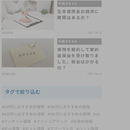
手続きQ＆A
生命保険金の請求に
期限はあるの？
#生命保険
2021.08.18
手続きQ＆A
保険を解約して解約
返戻金を受け取りま
した。税金はかかる
の？
#貯蓄型保険
2021.08.22
タグで絞り込む
#20代におすすめの保険
#30代におすすめの保険
#40代におすすめの保険
#50代におすすめの保険
#AI
#アンケート調査
#インシュアテック
#お金の知識
#がん保険
#ネット保険
#フリーランス
#ペット保険