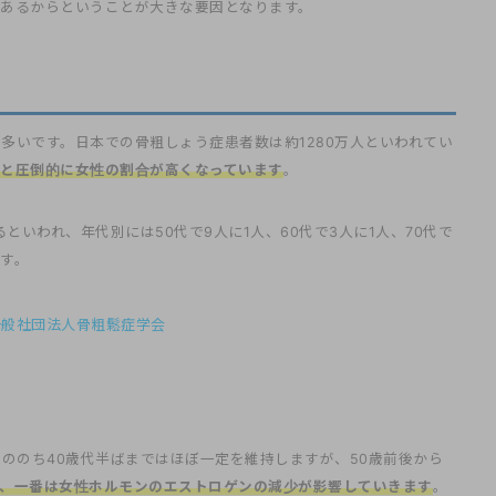
あるからということが大きな要因となります。
多いです。日本での骨粗しょう症患者数は約1280万人といわれてい
万人と圧倒的に女性の割合が高くなっています
。
といわれ、年代別には50代で9人に1人、60代で3人に1人、70代で
す。
一般社団法人骨粗鬆症学会
ののち40歳代半ばまではほぼ一定を維持しますが、50歳前後から
、一番は女性ホルモンのエストロゲンの減少が影響していきます
。