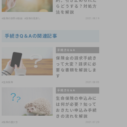
約。引き止められた
らどうする？対処方
法を解説
#保険の世界は複雑
#保険の見直し
2021.08.19
手続きQ＆Aの関連記事
手続きQ＆A
保険金の請求手続き
って大変？請求に必
要な書類を解説しま
す
#生命保険
2021.08.05
手続きQ＆A
生命保険の申込みに
は何が必要？知って
おきたい申込み手続
きの流れを解説
#保険の選び方
2021.07.29