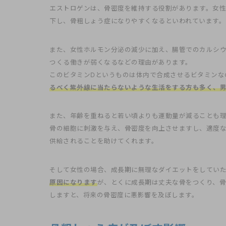
エストロゲンは、骨密度を維持する役割があります。女
下し、骨粗しょう症になりやすくなるといわれています。
また、女性ホルモン分泌の減少に加え、腸管でのカルシウ
つくる働きが弱くなるなどの理由があります。
このビタミンDというものは体内で合成させるビタミンな
るべく紫外線に当たらないような生活をする方も多く、
また、年齢を重ねると若い頃よりも運動量が減ることも理
骨の細胞に刺激を与え、骨密度を向上させますし、適度
供給されることを助けてくれます。
そして女性の場合、成長期に無理なダイエットをしてい
原因になります
が、とくに成長期は丈夫な骨をつくり、
しますと、将来の骨密度に悪影響を及ぼします。