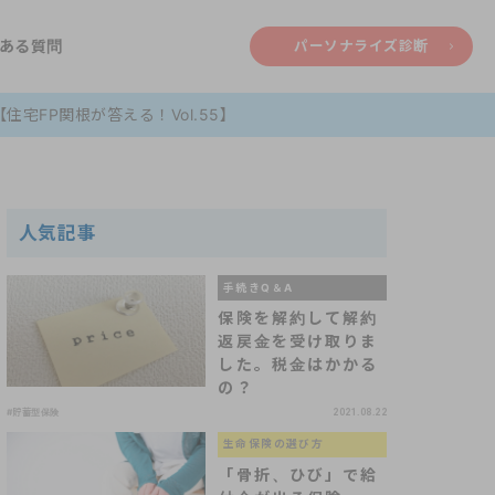
ある質問
パーソナライズ診断
宅FP関根が答える！Vol.55】
人気記事
手続きQ＆A
保険を解約して解約
返戻金を受け取りま
した。税金はかかる
の？
#貯蓄型保険
2021.08.22
生命保険の選び方
「骨折、ひび」で給