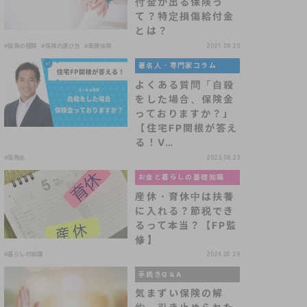
付金が出る保険っ
て？特定損傷給付金
とは？
#保険の種類
#保険の選び方
#医療保険
2021.08.20
著名人・専門家コラム
よくある質問「自殺
をした場合、保険金
っておりますか？」
【住宅FP関根が答え
る！V…
#保険金
2023.08.23
お金と暮らしの基礎知識
産休・育休中は扶養
に入れる？節税でき
るって本当？【FP監
修】
#暮らしの知識
2024.05.29
手続きQ＆A
気まずい保険の解