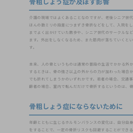
骨粗しょう症が及ぼす影響
介護の現場ではよくあることなのですが、老後シニア世代
ほんの数ミリの段差につまずき骨折などをして、入院を
までよく出かけていた散歩や、シニア世代のサークルな
ます。外出をしなくなるため、また筋肉が落ちていくとい
す。
本来、人の骨というものは通常の普段の生活でかかる外
するときは、骨の強さ以上の外からの力が加わった場合
でも折れてしまうかのいずれかです。若者の場合、交通
齢者の場合、室内で転んだだけで骨折するというのは、骨
骨粗しょう症にならないために
年齢とともに生じるホルモンバランスの変化は、自分自
をすることで、一定の骨折リスクも回避することができる