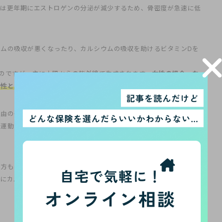
性は更年期にエストロゲンの分泌が減少するため、骨密度が急速に低
ムの吸収が悪くなったり、カルシウムの吸収を助けるビタミンDを
のですが、主に太陽からの紫外線で生成されます。
女性の場合、な
男性と比べて骨粗しょう症になりやすくなります
。
由の一つといわれています。運動によって骨にかかる圧力や負荷が
な運動は腸でのカルシウムの吸収を促進し、骨に適切なカルシウムが
た方も多いと思います。
ダイエットによる栄養不足は骨粗しょう症の
骨にカルシウムを貯蓄する大事な時期ですので、極端なダイエットを