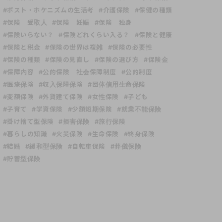
#ポスト・ホケニズムの生活考
#介護保険
#保健の種類
#保険 受取人
#保険 妊娠
#保険 独身
#保険いらない？
#保険どれくらい入る？
#保険と健康
#保険と税金
#保険の世界は複雑
#保険の必要性
#保険の種類
#保険の見直し
#保険の選び方
#保険金
#保障内容
#公的保険 社会保障制度
#公的制度
#医療保険
#収入保障保険
#団体信用生命保険
#変額保険
#外貨建て保険
#女性保険
#子ども
#子育て
#学資保険
#少額短期保険
#就業不能保険
#掛け捨て型保険
#損害保険
#旅行保険
#暮らしの知識
#火災保険
#生命保険
#終身保険
#結婚
#緩和型保険
#自転車保険
#葬儀保険
#貯蓄型保険