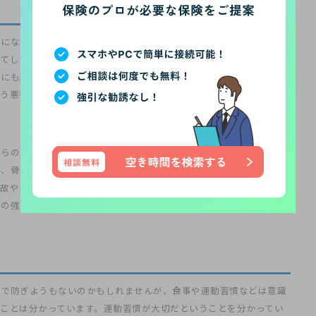
になっても自分は若いと思い、アクティブに動いていたとしても、
してしまうことがあります。その入院が長引く中で筋肉が衰え、それ
どにも顔を出さなくなり、一気にふさぎ込んでしまうこともよくあり
う悪循環を繰り返す。そういった老後を過ごす方はとても多いで
からの力に十分に耐えられるほど強く出来ています。そのため骨折を
か、骨粗しょう症などで骨自体が弱くなっていて、少しの外からの力
事故やスポーツ中の衝突などで大きな力が加わって骨折しますが、高
の強さが弱くなっているからです。
身で防ぎようもないのかもしれませんが、食事や運動習慣などは意識
ことは分かっています。運動習慣が大切だということを分かってい