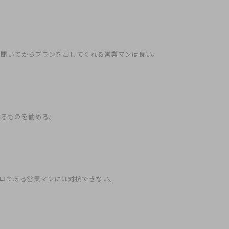
を聞いてからプランを出してくれる営業マンは良い。
あるものを勧める。
ロである営業マンには対抗できない。