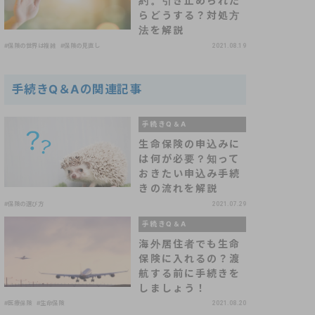
約。引き止められた
らどうする？対処方
法を解説
#保険の世界は複雑
#保険の見直し
2021.08.19
手続きQ＆Aの関連記事
手続きQ＆A
生命保険の申込みに
は何が必要？知って
おきたい申込み手続
きの流れを解説
#保険の選び方
2021.07.29
手続きQ＆A
海外居住者でも生命
保険に入れるの？渡
航する前に手続きを
しましょう！
#医療保険
#生命保険
2021.08.20