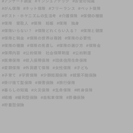
#アンケート調査
#インシュアテック
#お金の知識
#がん保険
#ネット保険
#フリーランス
#ペット保険
#ポスト・ホケニズムの生活考
#介護保険
#保健の種類
#保険 受取人
#保険 妊娠
#保険 独身
#保険いらない？
#保険どれくらい入る？
#保険と健康
#保険と税金
#保険の世界は複雑
#保険の必要性
#保険の種類
#保険の見直し
#保険の選び方
#保険金
#保障内容
#公的保険 社会保障制度
#公的制度
#医療保険
#収入保障保険
#団体信用生命保険
#変額保険
#外貨建て保険
#女性保険
#子ども
#子育て
#学資保険
#少額短期保険
#就業不能保険
#掛け捨て型保険
#損害保険
#旅行保険
#暮らしの知識
#火災保険
#生命保険
#終身保険
#結婚
#緩和型保険
#自転車保険
#葬儀保険
#貯蓄型保険