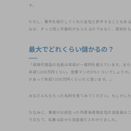
す。
ただし、案件を紹介してくれた会社と折半することもあ
なお、ずっと同じ手数料がもらえるのではなく、契約をも
最大でどれくらい儲かるの？
「保険代理店の社長は年収が一億円を超えています。また
年収1,000万円くらい。営業マンの5％くらいでしょうか。
があって年収7,000万円くらいだと思います。」
みなさんももらった名刺を見てみてください。もしかし
ちなみに、筆者が以前会った外資系保険会社の支店長はニ
で立ちで、名乗る前から支店長だとわかりました。