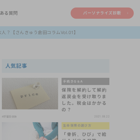
ある質問
パーソナライズ診断
？【さんきゅう倉田コラムVol.01】
人気記事
手続きQ＆A
保険を解約して解約
返戻金を受け取りま
した。税金はかかる
の？
#貯蓄型保険
2021.08.22
生命保険の選び方
「骨折、ひび」で給