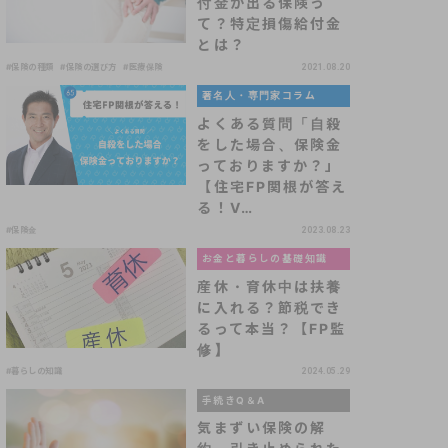
付金が出る保険っ
て？特定損傷給付金
とは？
#保険の種類
#保険の選び方
#医療保険
2021.08.20
著名人・専門家コラム
よくある質問「自殺
をした場合、保険金
っておりますか？」
【住宅FP関根が答え
る！V…
#保険金
2023.08.23
お金と暮らしの基礎知識
産休・育休中は扶養
に入れる？節税でき
るって本当？【FP監
修】
#暮らしの知識
2024.05.29
手続きQ＆A
気まずい保険の解