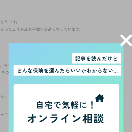
るそうです。
らった１年が最も手数料が高くなっています。
、名刺にある肩書きで年収を推測することもできます。MDRTなら
その上にCOTがあって年収3,000万円くらい、そのさらに上にTOT
たら、とても裕福な営業マンかもしれません。
ューヨークの弁護士のような（『SUITS』のハーヴィみたいな）出