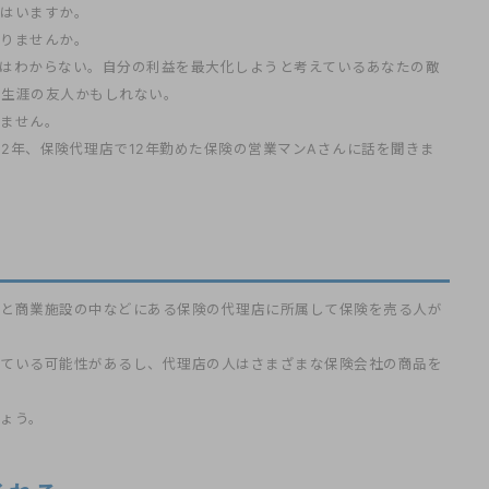
人はいますか。
ありませんか。
はわからない。自分の利益を最大化しようと考えているあなたの敵
の生涯の友人かもしれない。
りません。
2年、保険代理店で12年勤めた保険の営業マンAさんに話を聞きま
人と商業施設の中などにある保険の代理店に所属して保険を売る人が
っている可能性があるし、代理店の人はさまざまな保険会社の商品を
ょう。