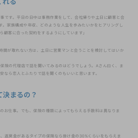
くれる
大事です。平日の日中は事務作業をして、会社帰りや土日に顧客と会
す。家族構成や年収、どのような人生を歩みたいかをヒアリングし
ら顧客に合った契約をするようにしています」
時間が取れない方は、土日に営業マンと会うことを検討してはいか
保険の代理店で話を聞いてみるのはどうでしょう。Aさん曰く、ま
安なら恋人とふたりで話を聞くのもいいと思います。
て決まるの？
のお仕事。でも、保険の種類によってもらえる手数料は異なりま
、返戻金があるタイプの保険なら掛け金の30%くらいをもらえま