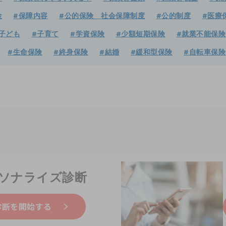
金
#保障内容
#公的保険 社会保障制度
#公的制度
#医療
子ども
#子育て
#学資保険
#少額短期保険
#就業不能保険
#生命保険
#終身保険
#結婚
#緩和型保険
#自転車保険
ソナライズ診断
診断を開始する