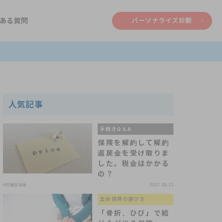
ある質問
パーソナライズ診断
人気記事
手続きQ＆A
保険を解約して解約
返戻金を受け取りま
した。税金はかかる
の？
#貯蓄型保険
2021.08.22
生命保険の選び方
「骨折、ひび」で給