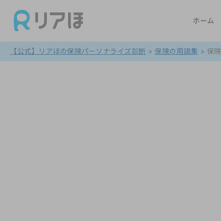
ホーム
【公式】リアほの保険パーソナライズ診断
>
保険の用語集
>
保