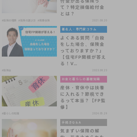
付金が出る保険っ
て？特定損傷給付金
とは？
#保険の種類
#保険の選び方
#医療保険
2021.08.20
著名人・専門家コラム
よくある質問「自殺
をした場合、保険金
っておりますか？」
【住宅FP関根が答え
る！V…
#保険金
2023.08.23
お金と暮らしの基礎知識
産休・育休中は扶養
に入れる？節税でき
るって本当？【FP監
修】
#暮らしの知識
2024.05.29
手続きQ＆A
気まずい保険の解