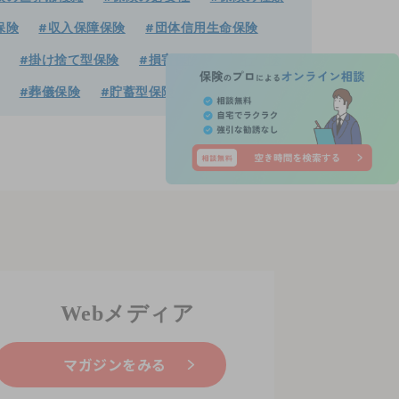
保険
#収入保障保険
#団体信用生命保険
#掛け捨て型保険
#損害保険
#旅行保険
#葬儀保険
#貯蓄型保険
Webメディア
マガジンをみる