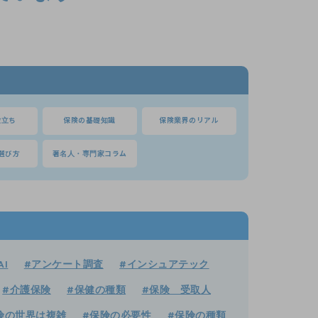
役立ち
保険の基礎知識
保険業界のリアル
選び方
著名人・専門家コラム
AI
#アンケート調査
#インシュアテック
#介護保険
#保健の種類
#保険 受取人
険の世界は複雑
#保険の必要性
#保険の種類