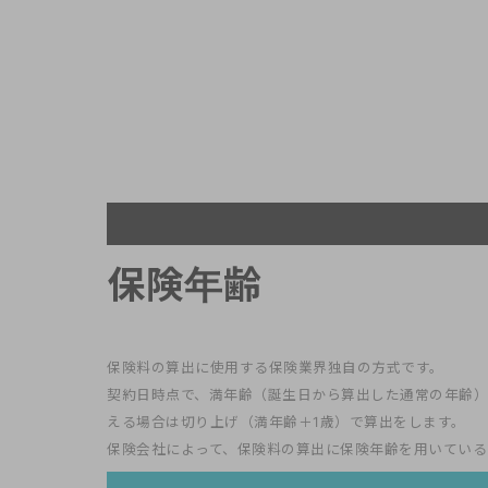
保険年齢
保険料の算出に使用する保険業界独自の方式です。
契約日時点で、満年齢（誕生日から算出した通常の年齢）
える場合は切り上げ（満年齢＋1歳）で算出をします。
保険会社によって、保険料の算出に保険年齢を用いている