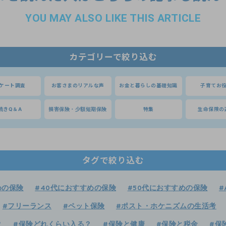
YOU MAY ALSO LIKE THIS ARTICLE
カテゴリーで絞り込む
ケート調査
お客さまのリアルな声
お金と暮らしの基礎知識
子育てお
続きQ＆A
損害保険・少額短期保険
特集
生命保険の
タグで絞り込む
めの保険
#40代におすすめの保険
#50代におすすめの保険
#
#フリーランス
#ペット保険
#ポスト・ホケニズムの生活考
？
#保険どれくらい入る？
#保険と健康
#保険と税金
#保