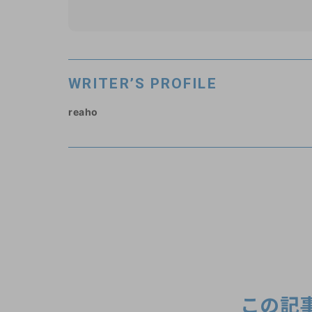
WRITER’S PROFILE
reaho
この記