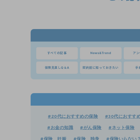
すべての記事
News&Trend
アン
保険見直しQ＆A
契約前に知っておきたい
手
#20代におすすめの保険
#30代におすす
#お金の知識
#がん保険
#ネット保険
#保険 妊娠
#保険 独身
#保険いらない