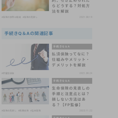
約。引き止められた
らどうする？対処方
法を解説
#保険の世界は複雑
#保険の見直し
2021.08.19
手続きQ＆Aの関連記事
手続きQ＆A
払済保険ってなに？
仕組みやメリット・
デメリットを解説
#貯蓄型保険
2021.08.24
手続きQ＆A
生命保険の見直しの
手順と注意点とは？
損しない方法はあ
る？【FP監修】
#保険の見直し
#医療保険
#生命保険
2023.11.22