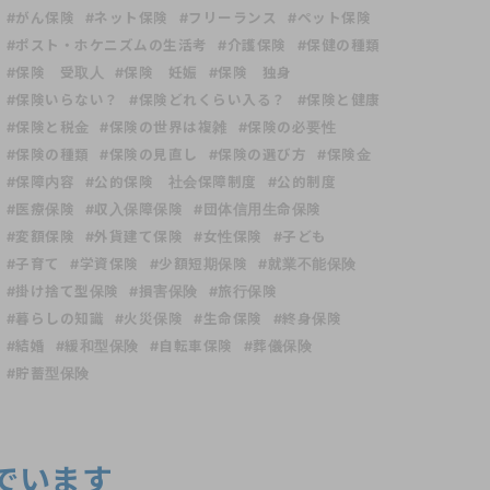
#がん保険
#ネット保険
#フリーランス
#ペット保険
#ポスト・ホケニズムの生活考
#介護保険
#保健の種類
#保険 受取人
#保険 妊娠
#保険 独身
#保険いらない？
#保険どれくらい入る？
#保険と健康
#保険と税金
#保険の世界は複雑
#保険の必要性
#保険の種類
#保険の見直し
#保険の選び方
#保険金
#保障内容
#公的保険 社会保障制度
#公的制度
#医療保険
#収入保障保険
#団体信用生命保険
#変額保険
#外貨建て保険
#女性保険
#子ども
#子育て
#学資保険
#少額短期保険
#就業不能保険
#掛け捨て型保険
#損害保険
#旅行保険
#暮らしの知識
#火災保険
#生命保険
#終身保険
#結婚
#緩和型保険
#自転車保険
#葬儀保険
#貯蓄型保険
でいます