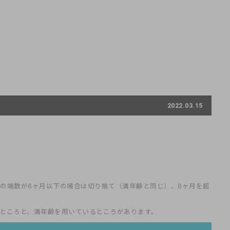
2022.03.15
の端数が6ヶ月以下の場合は切り捨て（満年齢と同じ）、6ヶ月を超
ところと、満年齢を用いているところがあります。