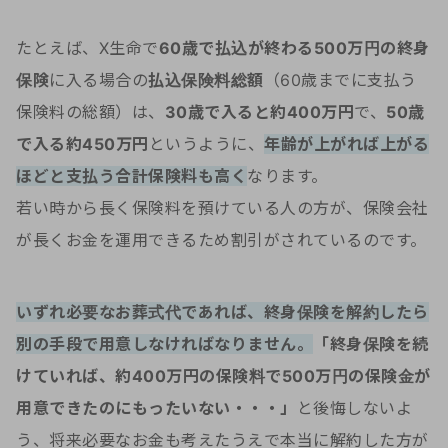
たとえば、X生命で
60歳で払込が終わる500万円の終身
保険
に入る場合の
払込保険料総額
（60歳までに支払う
保険料の総額）は、
30歳で入ると約400万円
で、
50歳
で入る約450万円
というように、
年齢が上がれば上がる
ほどと支払う合計保険料も高く
なります。
若い時から長く保険料を預けている人の方が、保険会社
が長くお金を運用できるため割引がされているのです。
いずれ必要なお葬式代であれば、終身保険を解約したら
別の手段で用意しなければなりません。
「終身保険を続
けていれば、約400万円の保険料で500万円の保険金が
用意できたのにもったいない・・・」
と後悔しないよ
う、将来必要なお金も考えたうえで本当に解約した方が