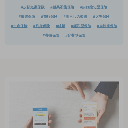
#少額短期保険
#就業不能保険
#掛け捨て型保険
#損害保険
#旅行保険
#暮らしの知識
#火災保険
#生命保険
#終身保険
#結婚
#緩和型保険
#自転車保険
#葬儀保険
#貯蓄型保険