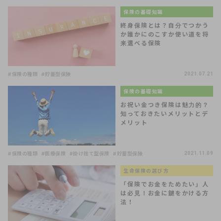
保険の基礎知識
終身保険とは？自分でつかう
か誰かにのこすか使い道を将
来選べる保険
#保険の種類
#貯蓄型保険
2021.07.21
保険の基礎知識
お祝い金つき保険は魅力的？
知っておきたいメリットとデ
メリット
#保険の種類
#医療保険
#掛け捨て型保険
#貯蓄型保険
2021.11.09
生命保険の選び方
「保険でお金をためたい」人
は必見！お金に鍵をかける方
法！