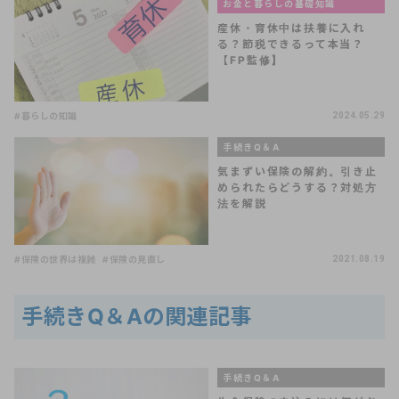
お金と暮らしの基礎知識
産休・育休中は扶養に入れ
る？節税できるって本当？
【FP監修】
#暮らしの知識
2024.05.29
手続きQ＆A
気まずい保険の解約。引き止
められたらどうする？対処方
法を解説
#保険の世界は複雑
#保険の見直し
2021.08.19
手続きQ＆Aの関連記事
手続きQ＆A