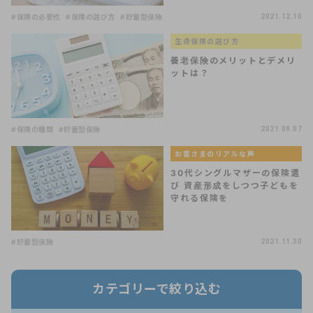
#保険の必要性
#保険の選び方
#貯蓄型保険
2021.12.10
生命保険の選び方
養老保険のメリットとデメリ
ットは？
#保険の種類
#貯蓄型保険
2021.09.07
お客さまのリアルな声
30代シングルマザーの保険選
び 資産形成をしつつ子どもを
守れる保険を
#貯蓄型保険
2021.11.30
カテゴリーで絞り込む