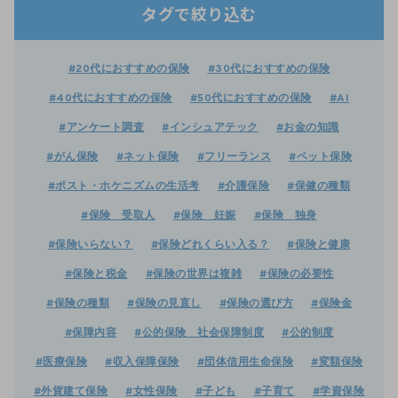
タグで絞り込む
#20代におすすめの保険
#30代におすすめの保険
#40代におすすめの保険
#50代におすすめの保険
#AI
#アンケート調査
#インシュアテック
#お金の知識
#がん保険
#ネット保険
#フリーランス
#ペット保険
#ポスト・ホケニズムの生活考
#介護保険
#保健の種類
#保険 受取人
#保険 妊娠
#保険 独身
#保険いらない？
#保険どれくらい入る？
#保険と健康
#保険と税金
#保険の世界は複雑
#保険の必要性
#保険の種類
#保険の見直し
#保険の選び方
#保険金
#保障内容
#公的保険 社会保障制度
#公的制度
#医療保険
#収入保障保険
#団体信用生命保険
#変額保険
#外貨建て保険
#女性保険
#子ども
#子育て
#学資保険