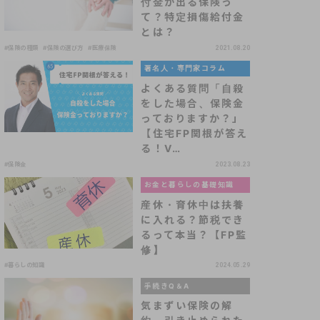
付金が出る保険っ
て？特定損傷給付金
とは？
#保険の種類
#保険の選び方
#医療保険
2021.08.20
著名人・専門家コラム
よくある質問「自殺
をした場合、保険金
っておりますか？」
【住宅FP関根が答え
る！V…
#保険金
2023.08.23
お金と暮らしの基礎知識
産休・育休中は扶養
に入れる？節税でき
るって本当？【FP監
修】
#暮らしの知識
2024.05.29
手続きQ＆A
気まずい保険の解