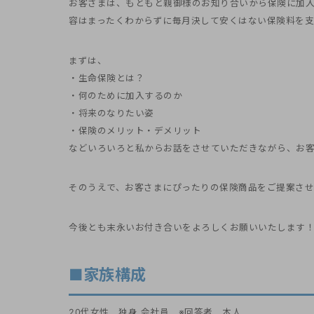
お客さまは、もともと親御様のお知り合いから保険に加
容はまったくわからずに毎月決して安くはない保険料を支
まずは、
・生命保険とは？
・何のために加入するのか
・将来のなりたい姿
・保険のメリット・デメリット
などいろいろと私からお話をさせていただきながら、お
そのうえで、お客さまにぴったりの保険商品をご提案さ
今後とも末永いお付き合いをよろしくお願いいたします
■家族構成
20代女性 独身 会社員 ※回答者 本人