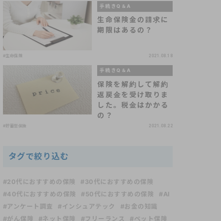
手続きQ＆A
生命保険金の請求に
期限はあるの？
#生命保険
2021.08.18
手続きQ＆A
保険を解約して解約
返戻金を受け取りま
した。税金はかかる
の？
#貯蓄型保険
2021.08.22
タグで絞り込む
#20代におすすめの保険
#30代におすすめの保険
#40代におすすめの保険
#50代におすすめの保険
#AI
#アンケート調査
#インシュアテック
#お金の知識
#がん保険
#ネット保険
#フリーランス
#ペット保険