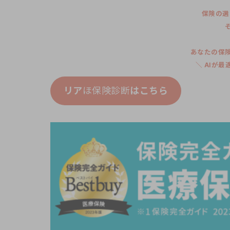
保険の選
あなたの保
＼ AIが
リア
ほ保険診断
はこちら