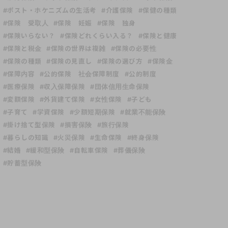
#ポスト・ホケニズムの生活考
#介護保険
#保健の種類
#保険 受取人
#保険 妊娠
#保険 独身
#保険いらない？
#保険どれくらい入る？
#保険と健康
#保険と税金
#保険の世界は複雑
#保険の必要性
#保険の種類
#保険の見直し
#保険の選び方
#保険金
#保障内容
#公的保険 社会保障制度
#公的制度
#医療保険
#収入保障保険
#団体信用生命保険
#変額保険
#外貨建て保険
#女性保険
#子ども
#子育て
#学資保険
#少額短期保険
#就業不能保険
#掛け捨て型保険
#損害保険
#旅行保険
#暮らしの知識
#火災保険
#生命保険
#終身保険
#結婚
#緩和型保険
#自転車保険
#葬儀保険
#貯蓄型保険