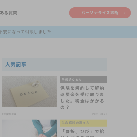
ある質問
パーソナライズ診断
不安になって相談しました
人気記事
手続きQ＆A
保険を解約して解約
返戻金を受け取りま
した。税金はかかる
の？
#貯蓄型保険
2021.08.22
生命保険の選び方
「骨折、ひび」で給