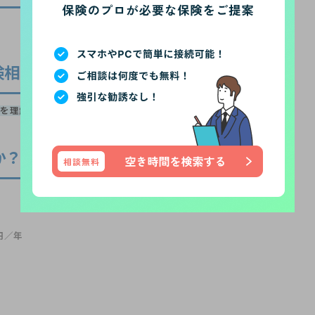
険相談を受けた率直な感想
を理解したうえで保障内容が設定できて満足です
。」
か？
円／年