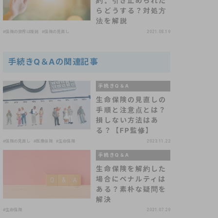
約。引き止められた
らどうする？対処方
法を解説
#保険の世界は複雑
#保険の見直し
2021.08.19
手続きQ＆Aの関連記事
手続きQ＆A
生命保険の見直しの
手順と注意点とは？
損しない方法はあ
る？【FP監修】
#保険の見直し
#医療保険
#生命保険
2023.11.22
手続きQ＆A
生命保険を解約した
場合にペナルティは
ある？素朴な疑問を
解決
#生命保険
2021.07.29