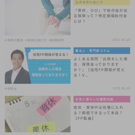
生命保険の選び方
「骨折、ひび」で給付金が出
る保険って？特定損傷給付金
とは？
#保険の種類
#保険の選び方
#医療保険
2021.08.20
著名人・専門家コラム
よくある質問「自殺をした場
合、保険金っております
か？」【住宅FP関根が答え
る！V…
#保険金
2023.08.23
お金と暮らしの基礎知識
産休・育休中は扶養に入れ
る？節税できるって本当？
【FP監修】