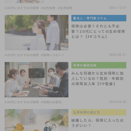
#20代におすすめの保険
#女性保険
#生命保険
2021.12.31
著名人・専門家コラム
保険は必要？それとも不必
要？20代にとっての生命保険
とは？【FPコラム】
#20代におすすめの保険
#保険いらない？
2022.05.31
保険の基礎知識
みんな何歳から生命保険に加
入しているの？性別・年齢別
の保険加入率【FP監修】
#20代におすすめの保険
#保険の必要性
2022.04.26
生命保険の選び方
結婚したら、保険に入ったほ
うがいい？