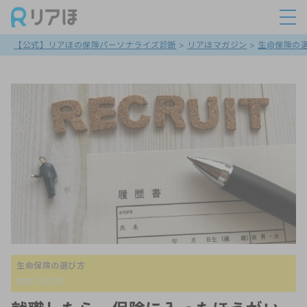
【公式】リアほの保険パーソナライズ診断
>
リアほマガジン
>
生命保険の
生命保険の選び方
2021.07.27