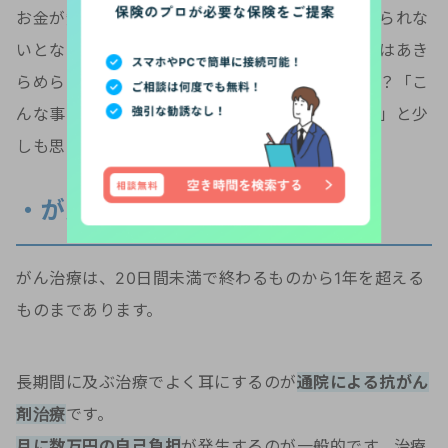
お金が無いという理由で希望する治療方法を受けられな
いとなった時、「それなら仕方ないね」とあなたはあき
らめられますか？ご家族も納得できるでしょうか？「こ
んな事になるなら保険に加入しておけば良かった」と少
しも思いませんか？
・がん保険が役立つケース
がん治療は、20日間未満で終わるものから1年を超える
ものまであります。
長期間に及ぶ治療でよく耳にするのが
通院による抗がん
剤治療
です。
月に数万円の自己負担
が発生するのが一般的です。治療