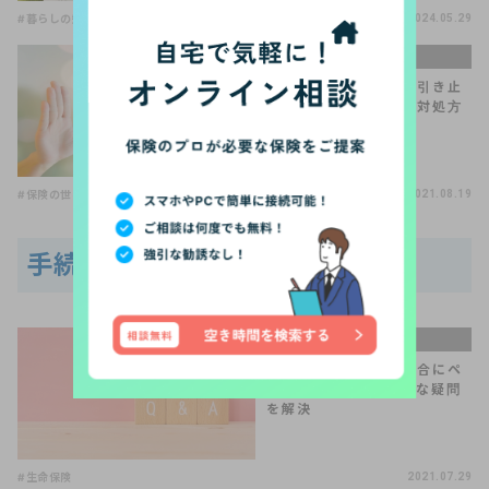
#暮らしの知識
2024.05.29
手続きQ＆A
気まずい保険の解約。引き止
められたらどうする？対処方
法を解説
#保険の世界は複雑
#保険の見直し
2021.08.19
手続きQ＆Aの関連記事
手続きQ＆A
生命保険を解約した場合にペ
ナルティはある？素朴な疑問
を解決
#生命保険
2021.07.29