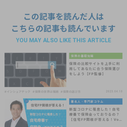
この記事を読んだ人は
こちらの記事も読んでいます
YOU MAY ALSO LIKE THIS ARTICLE
保険の基礎知識
保険の比較サイトを上手に利
用してあなたに合う保険選び
をしよう【FP監修】
#インシュアテック
#保険の世界は複雑
#保険の選び方
2023.04.10
著名人・専門家コラム
新型コロナに罹患した！自宅
療養で保険金っておりるの？
【住宅FP関根が答える！Vo…