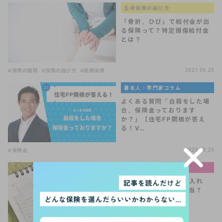
生命保険の選び方
「骨折、ひび」で給付金が出
る保険って？特定損傷給付金
とは？
#保険の種類
#保険の選び方
#医療保険
2021.08.20
著名人・専門家コラム
よくある質問「自殺をした場
合、保険金っております
か？」【住宅FP関根が答え
る！V…
#保険金
2023.08.23
お金と暮らしの基礎知識
産休・育休中は扶養に入れ
る？節税できるって本当？
【FP監修】