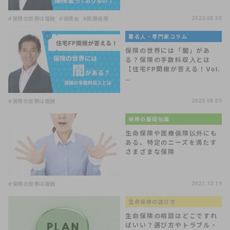
#保険の世界は複雑
#保険金
#医療保険
2022.08.30
著名人・専門家コラム
保険の世界には「闇」があ
る？保険の手数料収入とは
【住宅FP関根が答える！Vol.
…
#保険の世界は複雑
2023.08.03
保険の基礎知識
生命保険や医療保険以外にも
ある、特定のニーズを満たす
さまざまな保険
#保険の世界は複雑
2021.12.19
生命保険の選び方
生命保険の相談はどこですれ
ばいい？選び方やトラブル・