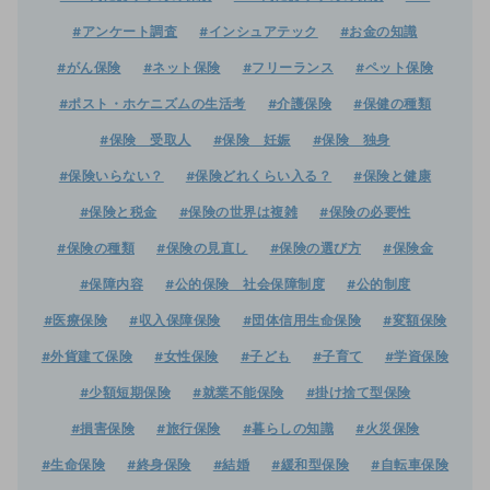
#アンケート調査
#インシュアテック
#お金の知識
#がん保険
#ネット保険
#フリーランス
#ペット保険
#ポスト・ホケニズムの生活考
#介護保険
#保健の種類
#保険 受取人
#保険 妊娠
#保険 独身
#保険いらない？
#保険どれくらい入る？
#保険と健康
#保険と税金
#保険の世界は複雑
#保険の必要性
#保険の種類
#保険の見直し
#保険の選び方
#保険金
#保障内容
#公的保険 社会保障制度
#公的制度
#医療保険
#収入保障保険
#団体信用生命保険
#変額保険
#外貨建て保険
#女性保険
#子ども
#子育て
#学資保険
#少額短期保険
#就業不能保険
#掛け捨て型保険
#損害保険
#旅行保険
#暮らしの知識
#火災保険
#生命保険
#終身保険
#結婚
#緩和型保険
#自転車保険