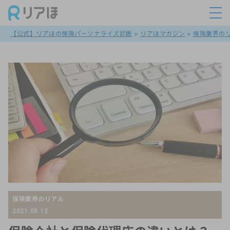
【公式】リアほの保険パーソナライズ診断
>
リアほマガジン
>
保険業界の
保険業界のリアル
2021.08.12