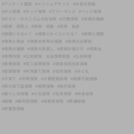
#アンケート調査
#インシュアテック
#お金の知識
#がん保険
#ネット保険
#フリーランス
#ペット保険
#ポスト・ホケニズムの生活考
#介護保険
#保健の種類
#保険 受取人
#保険 妊娠
#保険 独身
#保険いらない？
#保険どれくらい入る？
#保険と健康
#保険と税金
#保険の世界は複雑
#保険の必要性
#保険の種類
#保険の見直し
#保険の選び方
#保険金
#保障内容
#公的保険 社会保障制度
#公的制度
#医療保険
#収入保障保険
#団体信用生命保険
#変額保険
#外貨建て保険
#女性保険
#子ども
#子育て
#学資保険
#少額短期保険
#就業不能保険
#掛け捨て型保険
#損害保険
#旅行保険
#暮らしの知識
#火災保険
#生命保険
#終身保険
#結婚
#緩和型保険
#自転車保険
#葬儀保険
#貯蓄型保険