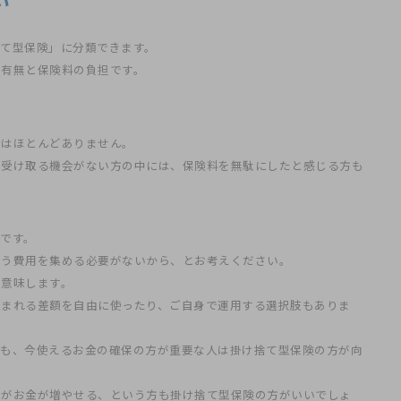
い
て型保険」に分類できます。
の有無と保険料の負担です。
金はほとんどありません。
を受け取る機会がない方の中には、保険料を無駄にしたと感じる方も
です。
使う費用を集める必要がないから、とお考えください。
を意味します。
生まれる差額を自由に使ったり、ご自身で運用する選択肢もありま
りも、今使えるお金の確保の方が重要な人は掛け捨て型保険の方が向
方がお金が増やせる、という方も掛け捨て型保険の方がいいでしょ