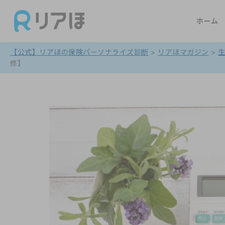
ホーム
【公式】リアほの保険パーソナライズ診断
>
リアほマガジン
>
修】