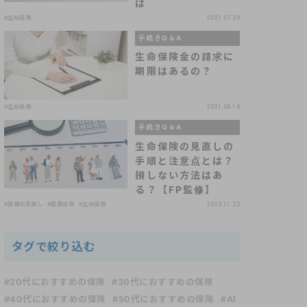
は
#生命保険
2021.07.29
手続きQ＆A
生命保険金の請求に
期限はあるの？
#生命保険
2021.08.18
手続きQ＆A
生命保険の見直しの
手順と注意点とは？
損しない方法はあ
る？【FP監修】
#保険の見直し
#医療保険
#生命保険
2023.11.22
タグで絞り込む
#20代におすすめの保険
#30代におすすめの保険
#40代におすすめの保険
#50代におすすめの保険
#AI