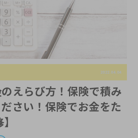
2022.04.04
険のえらび方！保険で積み
ください！保険でお金をた
修】