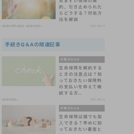
気まずい保険の解
約。引き止められた
らどうする？対処方
法を解説
#保険の世界は複雑
#保険の見直し
2021.08.19
手続きQ＆Aの関連記事
手続きQ＆A
生命保険を解約する
ときの注意点は？知
っておきたい保険料
の支払いを抑えて継
続する方…
#保険の見直し
2021.08.16
手続きQ＆A
生命保険は誰でも加
入できる？早めに知
っておきたい審査と