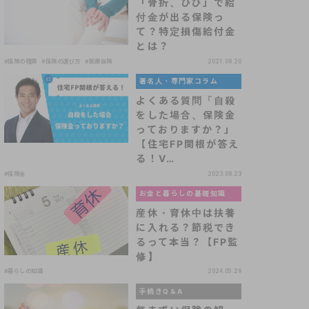
「骨折、ひび」で給
付金が出る保険っ
て？特定損傷給付金
とは？
#保険の種類
#保険の選び方
#医療保険
2021.08.20
著名人・専門家コラム
よくある質問「自殺
をした場合、保険金
っておりますか？」
【住宅FP関根が答え
る！V…
#保険金
2023.08.23
お金と暮らしの基礎知識
産休・育休中は扶養
に入れる？節税でき
るって本当？【FP監
修】
#暮らしの知識
2024.05.29
手続きQ＆A