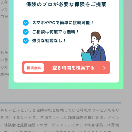
小さな子供がいる家庭向けに、
育児相談やベビーシッターの手配など
立っています。ほかにも教育資金に関するアドバイスや、教育費の計
窓口がある保険も多いです。
険も多いです。がん保険や特約に付帯していることが多く、がん治療
療の手配などを行うサービスや、糖尿病や高血圧などの慢性疾患に関
理のサポートなどを提供している保険が多いです。健康診断や生活指
病予防のためのサービスを行っている保険会社もあります。
付帯サービスというと保険会社と提携している会社のサービスも多い
引を提供するサービス、各種スクールや趣味講座の費用割引、イベン
は、保険会社提携施設でのサービスです。ほかには終身保険には葬儀