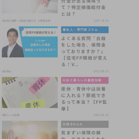
付金が出る保険っ
て？特定損傷給付金
とは？
#保険の種類
#保険の選び方
#医療保険
2021.08.20
著名人・専門家コラム
よくある質問「自殺
をした場合、保険金
っておりますか？」
【住宅FP関根が答え
る！V…
#保険金
2023.08.23
お金と暮らしの基礎知識
産休・育休中は扶養
に入れる？節税でき
るって本当？【FP監
修】
#暮らしの知識
2024.05.29
手続きQ＆A
気まずい保険の解