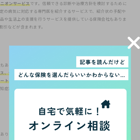
ピニオンサービス
です。信頼できる診断や治療方針を検討するために
定の病気に対応する専門医を紹介するサービスで、紹介状の手配や
物品や生活上の支援を行うサービスを提供している保険会社もありま
割引などが含まれます。
社もあります。介護が必要になった場合に、介護保険の利用方法や介
ス、介護施設への入所が必要になった際、施設の紹介や優待割引が
ポートを行う保険もあります
。また、認知症はみんなが不安になる病
知症診断後のサポートプランの提供など、
認知症に関するサポート
もあります。病気やケガで家事が難しい場合に、
掃除や洗濯、料理な