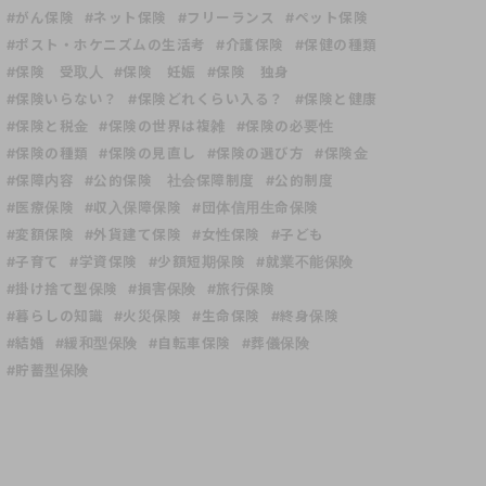
#がん保険
#ネット保険
#フリーランス
#ペット保険
#ポスト・ホケニズムの生活考
#介護保険
#保健の種類
#保険 受取人
#保険 妊娠
#保険 独身
#保険いらない？
#保険どれくらい入る？
#保険と健康
#保険と税金
#保険の世界は複雑
#保険の必要性
#保険の種類
#保険の見直し
#保険の選び方
#保険金
#保障内容
#公的保険 社会保障制度
#公的制度
#医療保険
#収入保障保険
#団体信用生命保険
#変額保険
#外貨建て保険
#女性保険
#子ども
#子育て
#学資保険
#少額短期保険
#就業不能保険
#掛け捨て型保険
#損害保険
#旅行保険
#暮らしの知識
#火災保険
#生命保険
#終身保険
#結婚
#緩和型保険
#自転車保険
#葬儀保険
#貯蓄型保険