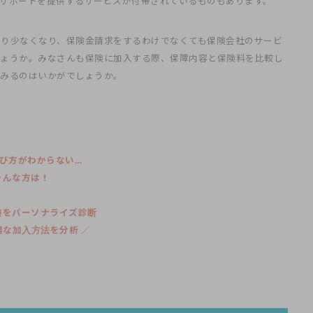
サポートを提供するサービスが付帯されているものもあります。
なり少なくなり、保険金請求をするわけでなくても保険会社のサービ
しょうか。みなさんも保険に加入する際、保障内容と保険料を比較し
てみるのはいかがでしょうか。
び方がわからない…
そんな方は！
険をパーソナライズ診断
最適な加入方法を分析 ／