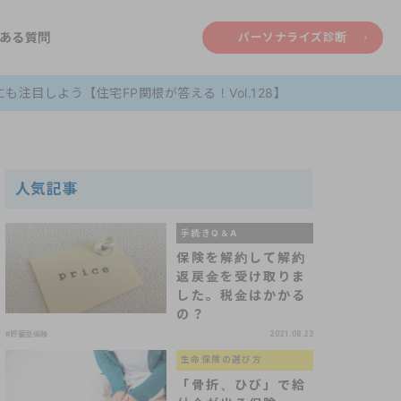
ある質問
パーソナライズ診断
注目しよう【住宅FP関根が答える！Vol.128】
人気記事
手続きQ＆A
保険を解約して解約
返戻金を受け取りま
した。税金はかかる
の？
#貯蓄型保険
2021.08.22
生命保険の選び方
「骨折、ひび」で給