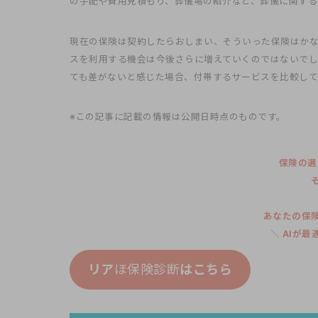
の手配や費用見積もり、葬儀場の紹介など、葬儀に関する
現在の保険は契約したらおしまい、そういった保険はか
スを利用する機会は今後さらに増えていくのではないで
ても差がないと感じた場合、付帯するサービスを比較し
※この記事に記載の情報は公開日時点のものです。
保険の選
あなたの保
＼ AIが
リア
ほ保険診断
はこちら