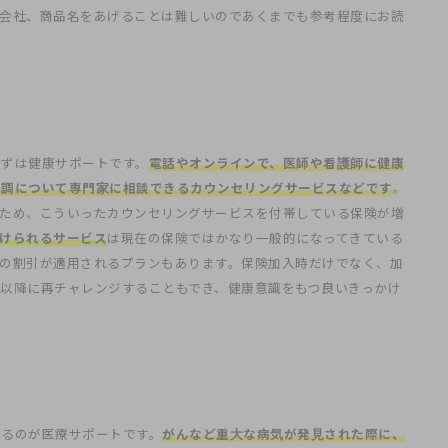
険会社、商品名をあげることは難しいのであくまでも参考程度にお読
まずは健康サポートです。
電話やオンラインで、医師や看護師に健康
不調について専門家に相談できるカウンセリングサービスなどです
。
るため、こういったカウンセリングサービスを付帯している保険が増
けられるサービス
は現在の保険ではかなり一般的になってきている
の割引が適用されるプランもあります。保険加入時だけでなく、加
以降に再チャレンジすることもでき、健康意識をもつ良いきっかけ
いるのが医療サポートです。
がんなど重大な病気が発見された際に、