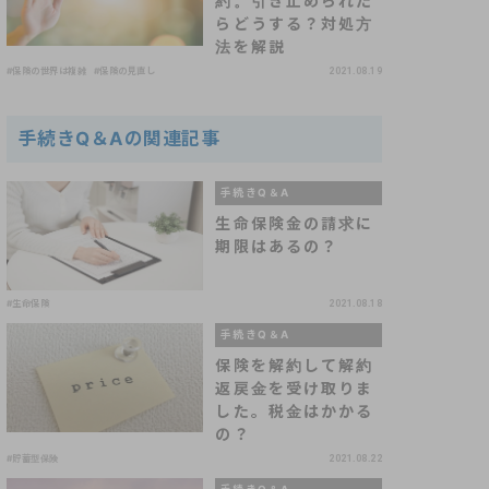
約。引き止められた
らどうする？対処方
法を解説
#保険の世界は複雑
#保険の見直し
2021.08.19
手続きQ＆Aの関連記事
手続きQ＆A
生命保険金の請求に
期限はあるの？
#生命保険
2021.08.18
手続きQ＆A
保険を解約して解約
返戻金を受け取りま
した。税金はかかる
の？
#貯蓄型保険
2021.08.22