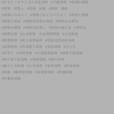
#ポスト・ホケニズムの生活考
#介護保険
#保健の種類
#保険 受取人
#保険 妊娠
#保険 独身
#保険いらない？
#保険どれくらい入る？
#保険と健康
#保険と税金
#保険の世界は複雑
#保険の必要性
#保険の種類
#保険の見直し
#保険の選び方
#保険金
#保障内容
#公的保険 社会保障制度
#公的制度
#医療保険
#収入保障保険
#団体信用生命保険
#変額保険
#外貨建て保険
#女性保険
#子ども
#子育て
#学資保険
#少額短期保険
#就業不能保険
#掛け捨て型保険
#損害保険
#旅行保険
#暮らしの知識
#火災保険
#生命保険
#終身保険
#結婚
#緩和型保険
#自転車保険
#葬儀保険
#貯蓄型保険