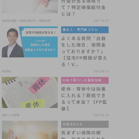
付金が出る保険っ
て？特定損傷給付金
とは？
#保険の種類
#保険の選び方
#医療保険
2021.08.20
著名人・専門家コラム
よくある質問「自殺
をした場合、保険金
っておりますか？」
【住宅FP関根が答え
る！V…
#保険金
2023.08.23
お金と暮らしの基礎知識
産休・育休中は扶養
に入れる？節税でき
るって本当？【FP監
修】
#暮らしの知識
2024.05.29
手続きQ＆A
気まずい保険の解