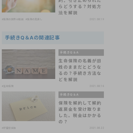
約。引き止められた
らどうする？対処方
法を解説
#保険の世界は複雑
#保険の見直し
2021.08.19
手続きQ＆Aの関連記事
手続きQ＆A
生命保険の名義が旧
姓のままだとどうな
るの？手続き方法な
どを解説
#生命保険
2021.08.16
手続きQ＆A
保険を解約して解約
返戻金を受け取りま
した。税金はかかる
の？
#貯蓄型保険
2021.08.22