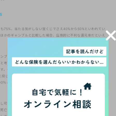
省
も75%、当たる気がしない宝くじでさえ40%から50%といわれてい
かにほかのギャンブルと比較した場合、圧倒的に不利な還元率だといえ
ャンブルと同等に考えることができるのか」という問いです。私自
と考えています。どのギャンブルにおいても還元率が100％を超え
ます。一方でギャンブルというものは手を出さなければ現金が減るこ
投じた場合、8,500円に減ってしまいますが、ギャンブルをしなけ
00％となります。「ギャンブルに手を出さない」という選択をする
対し可能性があります。日々の生活習慣でどんなに気を付けていて
や死亡による資産の減少は誰もが備える必要があるといえます。また