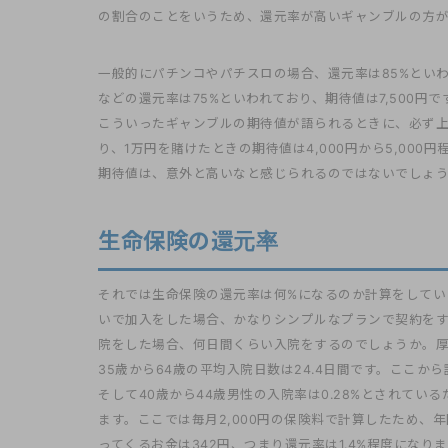
の割合のことをいうため、還元率が高いギャンブルの方
一般的にパチンコやパチスロの場合、還元率は85%といわ
などの還元率は75%といわれており、期待値は7,500円で
こういったギャンブルの期待値が語られるときに、必ず上
り、1万円を賭けたときの期待値は4,000円から5,00
期待値は、意外と高いなと感じられるのではないでしょ
生命保険の還元率
それでは生命保険の還元率は何%になるのか計算をしていま
いで加入をした場合、かなりシンプルなプランで契約をす
院をした場合、何日間くらい入院をするのでしょうか。
35歳から64歳の平均入院日数は24.4日間です。ここから計算
そして40歳から44歳男性の入院率は0.28%とされているた
ます。ここでは毎月2,000円の保険料で計算したため、年間
ってくるお金は342円、つまり還元率は1.4%程度になり