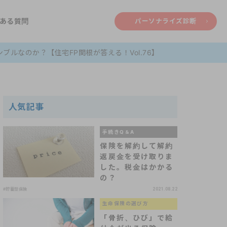
ある質問
パーソナライズ診断
ルなのか？【住宅FP関根が答える！Vol.76】
人気記事
手続きQ＆A
保険を解約して解約
返戻金を受け取りま
した。税金はかかる
の？
#貯蓄型保険
2021.08.22
生命保険の選び方
「骨折、ひび」で給