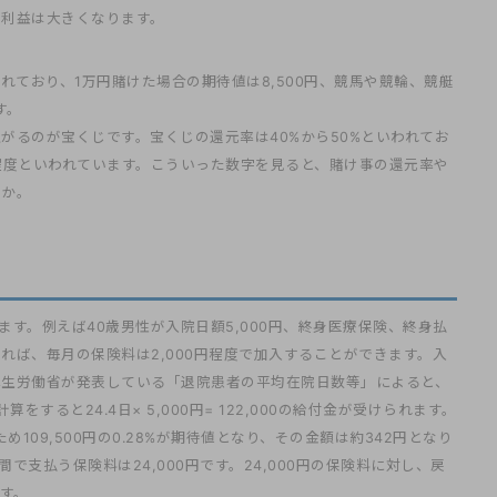
が利益は大きくなります。
れており、1万円賭けた場合の期待値は8,500円、競馬や競輪、競艇
す。
がるのが宝くじです。宝くじの還元率は40%から50%といわれてお
0円程度といわれています。こういった数字を見ると、賭け事の還元率や
うか。
す。例えば40歳男性が入院日額5,000円、終身医療保険、終身払
れば、毎月の保険料は2,000円程度で加入することができます。入
厚生労働省が発表している「退院患者の平均在院日数等」によると、
をすると24.4日× 5,000円= 122,000の給付金が受けられます。
め109,500円の0.28%が期待値となり、その金額は約342円となり
で支払う保険料は24,000円です。24,000円の保険料に対し、戻
ます。