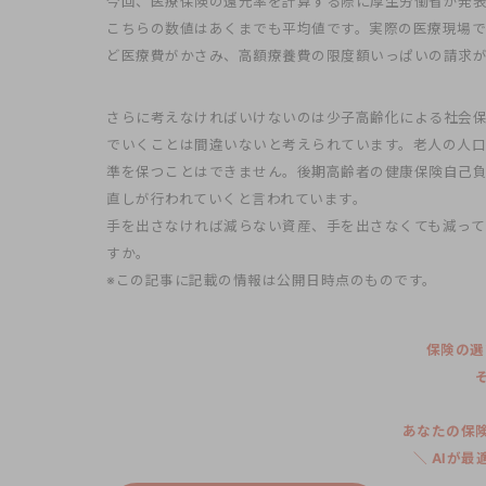
今回、医療保険の還元率を計算する際に厚生労働省が発
こちらの数値はあくまでも平均値です。実際の医療現場
ど医療費がかさみ、高額療養費の限度額いっぱいの請求
さらに考えなければいけないのは少子高齢化による社会
でいくことは間違いないと考えられています。老人の人口
準を保つことはできません。後期高齢者の健康保険自己
直しが行われていくと言われています。
手を出さなければ減らない資産、手を出さなくても減っ
すか。
※この記事に記載の情報は公開日時点のものです。
保険の選
あなたの保
＼ AIが