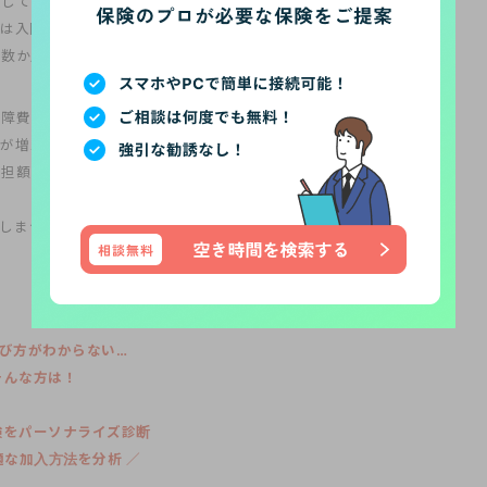
表している「退院患者の平均在院日数等」を例に計算をしましたが、
では入院が長引くこともありますし、また手術や高額な薬剤の投与な
が数か月単位、人によっては数年単位で続くこともあります。
保障費の負担です。現在、そして今後の日本は少子高齢化がより進ん
が増えて、働く生産人口が減り続ければ社会保障費は現在と同じ水
負担額も年収
によって割合が引き上げられましたし
、今後も更なる見
てしまうかもしれない資産、生命保険は本当にギャンブルだと考えま
び方がわからない…
そんな方は！
険をパーソナライズ診断
最適な加入方法を分析 ／