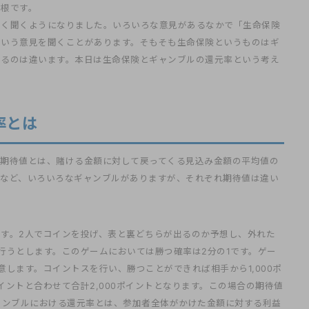
関根です。
よく聞くようになりました。いろいろな意見があるなかで「生命保険
という意見を聞くことがあります。そもそも生命保険というものはギ
えるのは違います。本日は生命保険とギャンブルの還元率という考え
率とは
。期待値とは、賭ける金額に対して戻ってくる見込み金額の平均値の
艇など、いろいろなギャンブルがありますが、それぞれ期待値は違い
す。2人でコインを投げ、表と裏どちらが出るのか予想し、外れた
を行うとします。このゲームにおいては勝つ確率は2分の1です。ゲー
意します。コイントスを行い、勝つことができれば相手から1,000ポ
イントと合わせて合計2,000ポイントとなります。この場合の期待値
ます。ギャンブルにおける還元率とは、参加者全体がかけた金額に対する利益