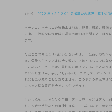
※参考：
令和２年（２０２０）患者調査の概況｜厚生労働
パチンコ、パチスロの還元率は85%、競馬、競輪、競艇で
る中、一般的な医療保険の還元率は1.4%と聞くと、確
ます。
ただここで考えなければいけないのは、「生命保険をギ
身、保険とギャンブルは全く違い、比較するものではない
てこないということは、最終的には損をすることとなり
とはありません。手元に1万円があったとして、パチンコに
れば現金が減ることはありません。この場合の還元率は1
ことで大切な資産を守ることができます。
しかし病気による入院や手術、万一の死亡などは万人に
も、入院や手術などの可能性は誰にでもあるため、病気