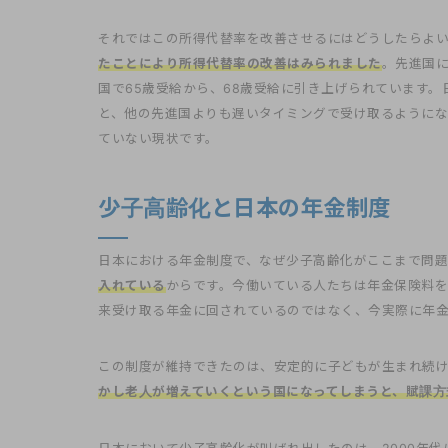
それではこの所得代替率を改善させるにはどうしたらよ
たことにより所得代替率の改善はみられました
。先進国
国で65歳受給から、68歳受給に引き上げられています
と、他の先進国よりも遅いタイミングで受け取るようにな
ていない現状です。
少子高齢化と日本の年金制度
日本における年金制度で、なぜ少子高齢化がここまで問題
入れている
からです。今働いている人たちは年金保険料
来受け取る年金に回されているのではなく、今実際に年金
この制度が維持できたのは、安定的に子どもが生まれ続け
かし老人が増えていくという国になってしまうと、賦課方