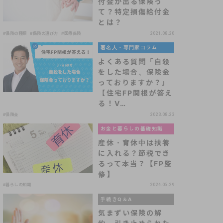
付金が出る保険っ
て？特定損傷給付金
とは？
#保険の種類
#保険の選び方
#医療保険
2021.08.20
著名人・専門家コラム
よくある質問「自殺
をした場合、保険金
っておりますか？」
【住宅FP関根が答え
る！V…
#保険金
2023.08.23
お金と暮らしの基礎知識
産休・育休中は扶養
に入れる？節税でき
るって本当？【FP監
修】
#暮らしの知識
2024.05.29
手続きQ＆A
気まずい保険の解