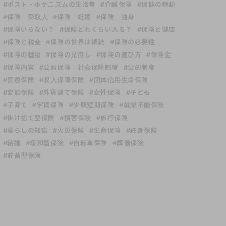
#ポスト・ホケニズムの生活考
#介護保険
#保健の種類
#保険 受取人
#保険 妊娠
#保険 独身
#保険いらない？
#保険どれくらい入る？
#保険と健康
#保険と税金
#保険の世界は複雑
#保険の必要性
#保険の種類
#保険の見直し
#保険の選び方
#保険金
#保障内容
#公的保険 社会保障制度
#公的制度
#医療保険
#収入保障保険
#団体信用生命保険
#変額保険
#外貨建て保険
#女性保険
#子ども
#子育て
#学資保険
#少額短期保険
#就業不能保険
#掛け捨て型保険
#損害保険
#旅行保険
#暮らしの知識
#火災保険
#生命保険
#終身保険
#結婚
#緩和型保険
#自転車保険
#葬儀保険
#貯蓄型保険