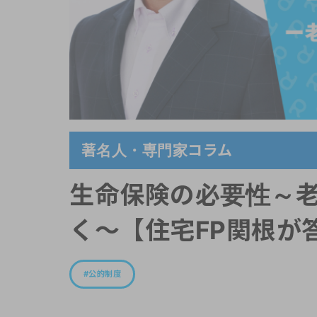
著名人・専門家コラム
生命保険の必要性～
く～【住宅FP関根が答え
公的制度