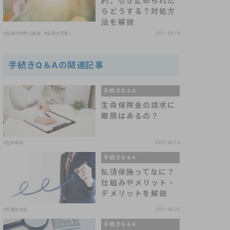
約。引き止められた
らどうする？対処方
法を解説
#保険の世界は複雑
#保険の見直し
2021.08.19
手続きQ＆Aの関連記事
手続きQ＆A
生命保険金の請求に
期限はあるの？
#生命保険
2021.08.18
手続きQ＆A
払済保険ってなに？
仕組みやメリット・
デメリットを解説
#貯蓄型保険
2021.08.24
手続きQ＆A