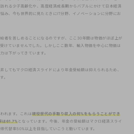
後訪れる少子高齢化や、高度経済成長期からバブルにかけて日本経済
悩み、今も世界的に見たときにIT分野、イノベーションに分野にお
給者を苦しめることになるのですが、ここ30年間は物価がほぼ上が
り受けていませんでした。しかしここ数年、輸入物価を中心に物価は
力は下がってきています。
上昇してもマクロ経済スライドにより年金受給額は抑えられるため、
す。
使われます。これは
現役世代の手取り収入の何%をもらうことができ
は61.7%
となっています。今後、年金の受給額はマクロ経済スライ
得代替率50%以上を目指していこうと動いています。