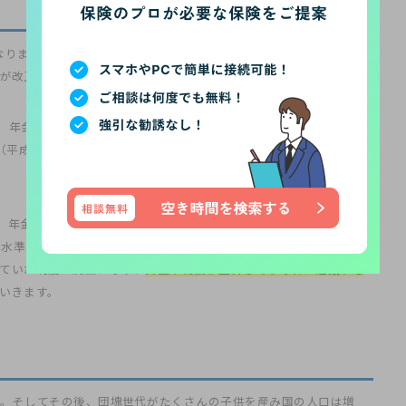
になります。年金制度ができた当初、年金を受給できるのは男性のみ、
法が改正され、被保険者の範囲が女性へ拡大されました。
れ、年金の受給開始年齢は55歳から60歳に変更され、徐々に引き上げ
（平成12年）の法改正で、老齢厚生年金の支給開始年齢がそれまで
て、年金制度を長期にわたり保つ事は難しいと、マクロ経済スライド
付水準を調整する仕組みを作ります。このマクロ経済スライドの制定
ていた制度が廃止になり、
賃金や物価が上昇してもそれに連動する
いきます。
す。そしてその後、団塊世代がたくさんの子供を産み国の人口は増