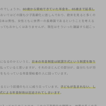
いのでしょうか。
60歳から受給できていた年金を、65歳まで延長し
においてはどの国も少子高齢化に苦しんでおり、欧米を見ると多くの
。日本は男性、女性ともに世界一の長寿国であるということを考える
ってもおかしくはありませんが、現在はそういった議論すら起こっ
になるのかというと、
日本の年金制度は賦課方式という制度を取り
を払っていると思いますが、それのほとんどの部分が、自分たちが将
をもらっている年金受給者の人に回っています。
るという前提のもとに成り立っています。
子どもが生まれない、し
式による年金財政は圧迫されてしまいます
。