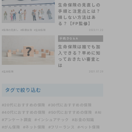
生命保険の見直しの
手順と注意点とは？
損しない方法はあ
る？【FP監修】
#保険の見直し
#医療保険
#生命保険
2023.11.22
手続きQ＆A
生命保険は誰でも加
入できる？早めに知
っておきたい審査と
は
#生命保険
2021.07.29
タグで絞り込む
#20代におすすめの保険
#30代におすすめの保険
#40代におすすめの保険
#50代におすすめの保険
#AI
#アンケート調査
#インシュアテック
#お金の知識
#がん保険
#ネット保険
#フリーランス
#ペット保険