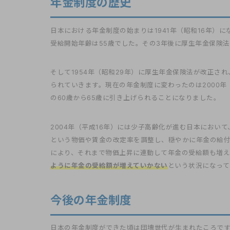
年金制度の歴史
日本における年金制度の始まりは1941年（昭和16年）
受給開始年齢は55歳でした。その3年後に厚生年金保険
そして1954年（昭和29年）に厚生年金保険法が改正さ
られていきます。現在の年金制度に変わったのは2000年
の60歳から65歳に引き上げられることになりました。
2004年（平成16年）には少子高齢化が進む日本におい
という物価や賃金の改定率を調整し、穏やかに年金の給
により、それまで物価上昇に連動して年金の受給額も増え
ように年金の受給額が増えていかない
という状況になって
今後の年金制度
日本の年金制度ができた頃は団塊世代が生まれたころで