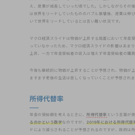
え、産業が成長していった頃でした。しかしながらその
は世界をリードしていたもののバブル崩壊後、産業は伸び
いて世界をリードしているとは言い難い状況です。
マクロ経済スライドは物価が上昇する局面において年金受
っていなかったため、マクロ経済スライドの影響はあま
上昇、一方で年金受給者の収入は増えず年金受給者の購買
今後も継続的に物価が上昇することが予想され、物価が
ますます老後の生活は苦しくなっていくことが予想されま
所得代替率
年金の受給額を考えるときに、
所得代替率
という言葉が
るのかという数字
なのですが、
2019年における所得代替率
ドにより減らされることが予想されるのですが、政府は所