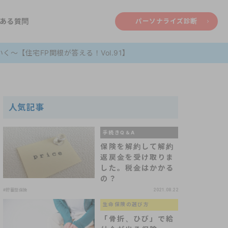
ある質問
パーソナライズ診断
～【住宅FP関根が答える！Vol.91】
人気記事
手続きQ＆A
保険を解約して解約
返戻金を受け取りま
した。税金はかかる
の？
#貯蓄型保険
2021.08.22
生命保険の選び方
「骨折、ひび」で給