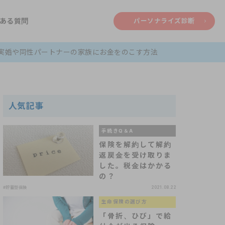
ある質問
パーソナライズ診断
事実婚や同性パートナーの家族にお金をのこす方法
人気記事
手続きQ＆A
保険を解約して解約
返戻金を受け取りま
した。税金はかかる
の？
#貯蓄型保険
2021.08.22
生命保険の選び方
「骨折、ひび」で給