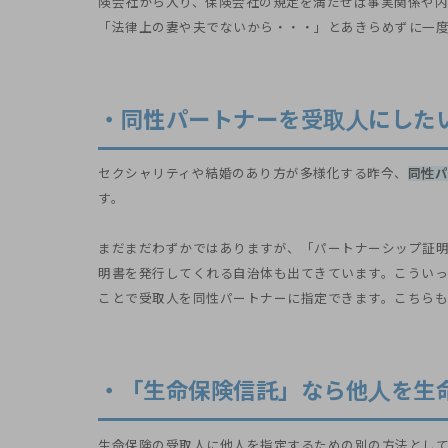
険会社から入り、保険会社の規定を満たせば事実関係や内
「法律上の妻や夫でないから・・・」とあきらめずに一度
・同性パートナーを受取人にした
セクシャリティや結婚のあり方が多様化する昨今、
同性パ
す。
まだまだわずかではありますが、「パートナーシップ証
明書を発行してくれる自治体も出てきています。こうい
ことで受取人を同性パートナーに指定できます。こちらも
・「生命保険信託」なら他人を生
生命保険の受取人に他人を指定するための別の方法とし