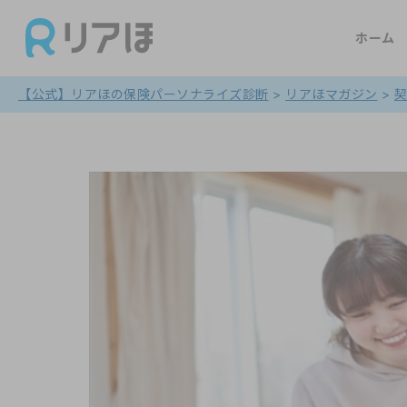
ホーム
【公式】リアほの保険パーソナライズ診断
>
リアほマガジン
>