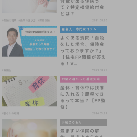
付金が出る保険っ
て？特定損傷給付金
とは？
#保険の種類
#保険の選び方
#医療保険
2021.08.20
著名人・専門家コラム
よくある質問「自殺
をした場合、保険金
っておりますか？」
【住宅FP関根が答え
る！V…
#保険金
2023.08.23
お金と暮らしの基礎知識
産休・育休中は扶養
に入れる？節税でき
るって本当？【FP監
修】
#暮らしの知識
2024.05.29
手続きQ＆A
気まずい保険の解