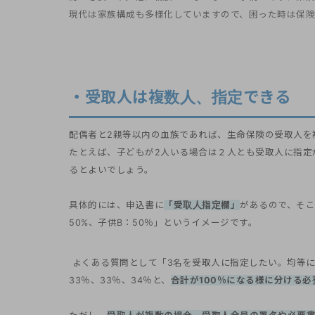
現代は家族構成も多様化していますので、困った時は保険
・受取人は複数人、指定できる
配偶者と2親等以内の血族であれば、生命保険の受取人を
たとえば、子どもが2人いる場合は２人とも受取人に指定
るとよいでしょう。
具体的には、申込書に
「受取人指定欄」
があるので、そこ
50%、子供B：50％」というイメージです。
よくある質問として「3名を受取人に指定したい。均等
33％、33％、34％と、
合計が100％になる様に分ける必