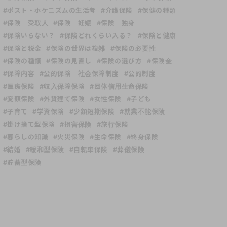
#ポスト・ホケニズムの生活考
#介護保険
#保健の種類
#保険 受取人
#保険 妊娠
#保険 独身
#保険いらない？
#保険どれくらい入る？
#保険と健康
#保険と税金
#保険の世界は複雑
#保険の必要性
#保険の種類
#保険の見直し
#保険の選び方
#保険金
#保障内容
#公的保険 社会保障制度
#公的制度
#医療保険
#収入保障保険
#団体信用生命保険
#変額保険
#外貨建て保険
#女性保険
#子ども
#子育て
#学資保険
#少額短期保険
#就業不能保険
#掛け捨て型保険
#損害保険
#旅行保険
#暮らしの知識
#火災保険
#生命保険
#終身保険
#結婚
#緩和型保険
#自転車保険
#葬儀保険
#貯蓄型保険