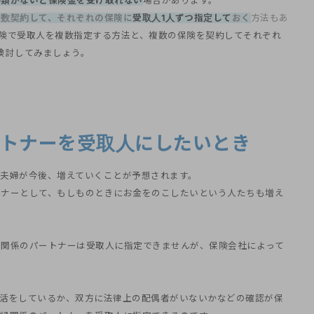
書類がないと保険金を受け取れない
場合があります。
複数契約して、それぞれの保険に
受取人1人ずつ指定して
おく
方法もあ
険で受取人を複数指定する方法と、複数の保険を契約してそれぞれ
検討してみましょう。
ートナーを受取人にしたいとき
夫婦が今後、増えていくことが予想されます。
トナーとして、もしものときにお金をのこしたいという人たちも増え
縁関係のパートナーは受取人に指定できませんが、保険会社によって
生活をしているか、双方に法律上の配偶者がいないかなどの確認が保