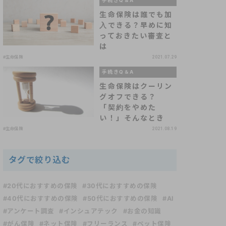
手続きQ＆A
生命保険は誰でも加
入できる？早めに知
っておきたい審査と
は
#生命保険
2021.07.29
手続きQ＆A
生命保険はクーリン
グオフできる？
「契約をやめた
い！」そんなとき
#生命保険
2021.08.19
タグで絞り込む
#20代におすすめの保険
#30代におすすめの保険
#40代におすすめの保険
#50代におすすめの保険
#AI
#アンケート調査
#インシュアテック
#お金の知識
#がん保険
#ネット保険
#フリーランス
#ペット保険