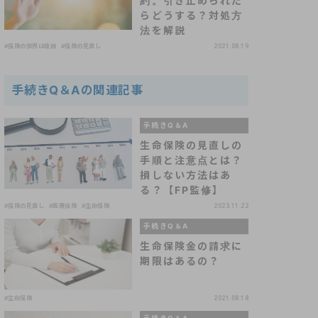
約。引き止められた
らどうする？対処方
法を解説
#保険の世界は複雑
#保険の見直し
2021.08.19
手続きQ＆Aの関連記事
手続きQ＆A
生命保険の見直しの
手順と注意点とは？
損しない方法はあ
る？【FP監修】
#保険の見直し
#医療保険
#生命保険
2023.11.22
手続きQ＆A
生命保険金の請求に
期限はあるの？
#生命保険
2021.08.18