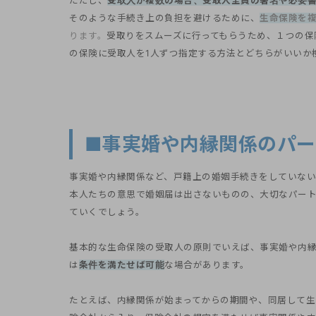
ただし、
受取人が複数の場合、受取人全員の署名や必要
そのような手続き上の負担を避けるために、
生命保険を
ります。
受取りをスムーズに行ってもらうため、１つの保
の保険に受取人を1人ずつ指定する方法とどちらがいいか
■事実婚や内縁関係のパ
事実婚や内縁関係など、戸籍上の婚姻手続きをしていない
本人たちの意思で婚姻届は出さないものの、大切なパー
ていくでしょう。
基本的な生命保険の受取人の原則でいえば、事実婚や内
は
条件を満たせば可能
な場合があります。
たとえば、内縁関係が始まってからの期間や、同居して