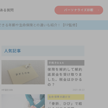
ある質問
パーソナライズ診断
できる年齢や生命保険との違いも紹介！【FP監修】
人気記事
手続きQ＆A
保険を解約して解約
返戻金を受け取りま
した。税金はかかる
の？
#貯蓄型保険
2021.08.22
生命保険の選び方
「骨折、ひび」で給