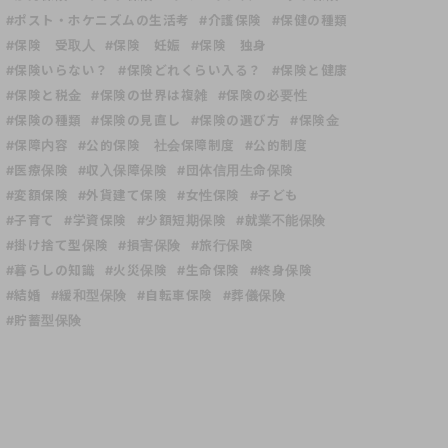
#ポスト・ホケニズムの生活考
#介護保険
#保健の種類
#保険 受取人
#保険 妊娠
#保険 独身
#保険いらない？
#保険どれくらい入る？
#保険と健康
#保険と税金
#保険の世界は複雑
#保険の必要性
#保険の種類
#保険の見直し
#保険の選び方
#保険金
#保障内容
#公的保険 社会保障制度
#公的制度
#医療保険
#収入保障保険
#団体信用生命保険
#変額保険
#外貨建て保険
#女性保険
#子ども
#子育て
#学資保険
#少額短期保険
#就業不能保険
#掛け捨て型保険
#損害保険
#旅行保険
#暮らしの知識
#火災保険
#生命保険
#終身保険
#結婚
#緩和型保険
#自転車保険
#葬儀保険
#貯蓄型保険