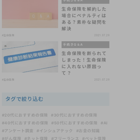
手続きQ＆A
生命保険を解約した
場合にペナルティは
ある？素朴な疑問を
解決
#生命保険
2021.07.29
手続きQ＆A
生命保険を断られて
しまった！生命保険
に入れない原因っ
て？
#生命保険
2021.07.29
タグで絞り込む
#20代におすすめの保険
#30代におすすめの保険
#40代におすすめの保険
#50代におすすめの保険
#AI
#アンケート調査
#インシュアテック
#お金の知識
#がん保険
#ネット保険
#フリーランス
#ペット保険