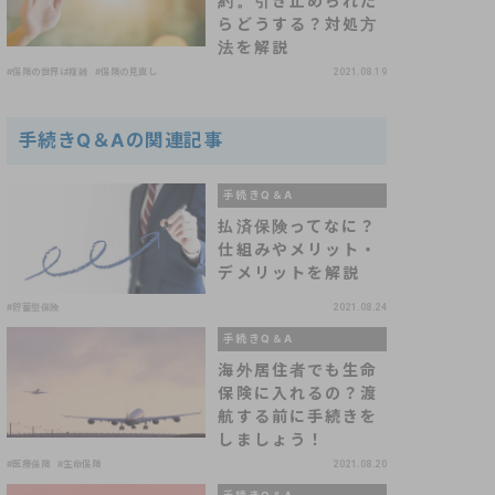
約。引き止められた
らどうする？対処方
法を解説
#保険の世界は複雑
#保険の見直し
2021.08.19
手続きQ＆Aの関連記事
手続きQ＆A
払済保険ってなに？
仕組みやメリット・
デメリットを解説
#貯蓄型保険
2021.08.24
手続きQ＆A
海外居住者でも生命
保険に入れるの？渡
航する前に手続きを
しましょう！
#医療保険
#生命保険
2021.08.20