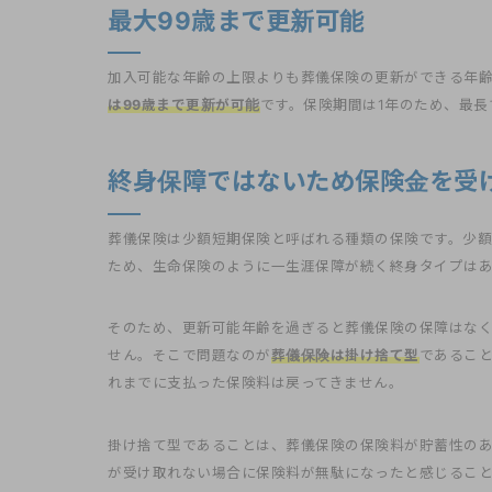
最大99歳まで更新可能
加入可能な年齢の上限よりも葬儀保険の更新ができる年
は99歳まで更新が可能
です。保険期間は1年のため、最長
終身保障ではないため保険金を受
葬儀保険は少額短期保険と呼ばれる種類の保険です。少額
ため、生命保険のように一生涯保障が続く終身タイプは
そのため、更新可能年齢を過ぎると葬儀保険の保障はなく
せん。そこで問題なのが
葬儀保険は掛け捨て型
であるこ
れまでに支払った保険料は戻ってきません。
掛け捨て型であることは、葬儀保険の保険料が貯蓄性の
が受け取れない場合に保険料が無駄になったと感じるこ