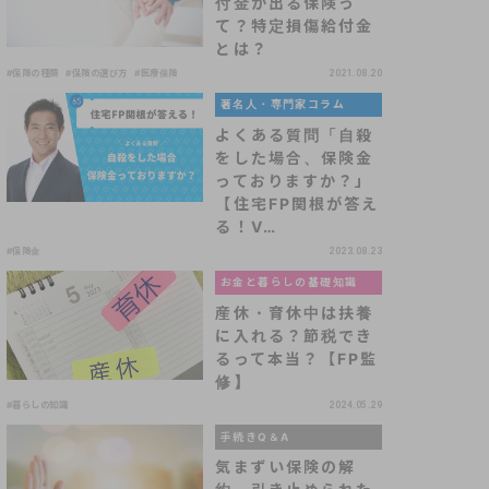
付金が出る保険っ
て？特定損傷給付金
とは？
#保険の種類
#保険の選び方
#医療保険
2021.08.20
著名人・専門家コラム
よくある質問「自殺
をした場合、保険金
っておりますか？」
【住宅FP関根が答え
る！V…
#保険金
2023.08.23
お金と暮らしの基礎知識
産休・育休中は扶養
に入れる？節税でき
るって本当？【FP監
修】
#暮らしの知識
2024.05.29
手続きQ＆A
気まずい保険の解