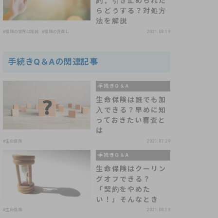
約。引き止められた
らどうする？対処方
法を解説
#保険の世界は複雑
#保険の見直し
2021.08.19
手続きQ＆Aの関連記事
手続きQ＆A
生命保険は誰でも加
入できる？早めに知
っておきたい審査と
は
#生命保険
2021.07.29
手続きQ＆A
生命保険はクーリン
グオフできる？
「契約をやめた
い！」そんなとき
#生命保険
2021.08.19