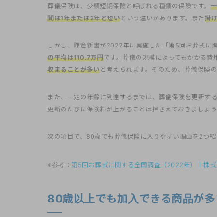
葬儀保険は、少額短期保険と呼ばれる種類の保険です。
一
間は1年または2年と短い
という違いがあります。また
掛
しかし、鎌倉新書が2022年に実施した「第5回お葬式に
の平均は110.7万円
です。葬儀の規模によってもかかる費
収まることが多い
と考えられます。そのため、葬儀保険の
また、一定の年齢に到達するまでは、葬儀保険を更新す
更新のたびに保険料が上がることは押さえておきましょう
次の項目で、80歳でも葬儀保険に入りやすい理由を2つ
※参考：
第5回お葬式に関する全国調査（2022年）｜株
80歳以上でも加入できる商品が多