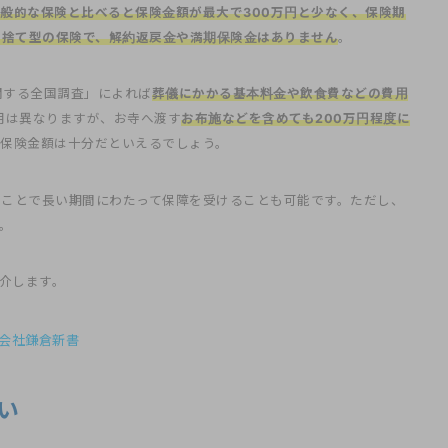
般的な保険と比べると保険金額が最大で300万円と少なく、保険期
け捨て型の保険で、解約返戻金や満期保険金はありません
。
関する全国調査」によれば
葬儀にかかる基本料金や飲食費などの費用
用は異なりますが、お寺へ渡す
お布施などを含めても200万円程度に
保険金額は十分だといえるでしょう。
ることで長い期間にわたって保障を受けることも可能です。ただし、
。
紹介します。
式会社鎌倉新書
い