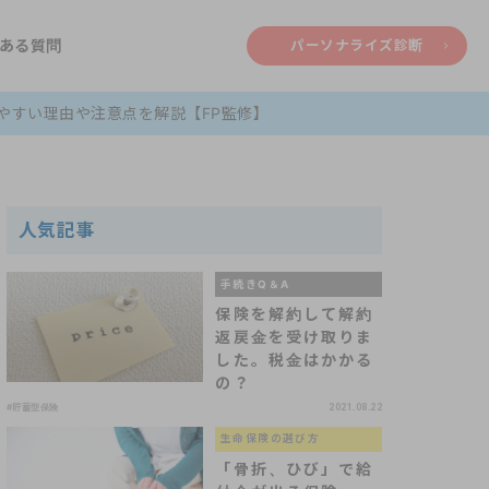
ある質問
パーソナライズ診断
やすい理由や注意点を解説【FP監修】
人気記事
手続きQ＆A
保険を解約して解約
返戻金を受け取りま
した。税金はかかる
の？
#貯蓄型保険
2021.08.22
生命保険の選び方
「骨折、ひび」で給