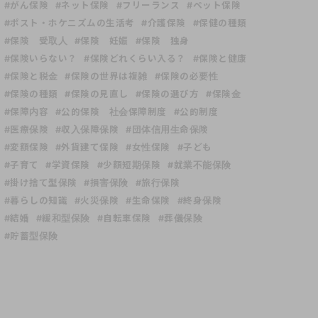
#がん保険
#ネット保険
#フリーランス
#ペット保険
#ポスト・ホケニズムの生活考
#介護保険
#保健の種類
#保険 受取人
#保険 妊娠
#保険 独身
#保険いらない？
#保険どれくらい入る？
#保険と健康
#保険と税金
#保険の世界は複雑
#保険の必要性
#保険の種類
#保険の見直し
#保険の選び方
#保険金
#保障内容
#公的保険 社会保障制度
#公的制度
#医療保険
#収入保障保険
#団体信用生命保険
#変額保険
#外貨建て保険
#女性保険
#子ども
#子育て
#学資保険
#少額短期保険
#就業不能保険
#掛け捨て型保険
#損害保険
#旅行保険
#暮らしの知識
#火災保険
#生命保険
#終身保険
#結婚
#緩和型保険
#自転車保険
#葬儀保険
#貯蓄型保険