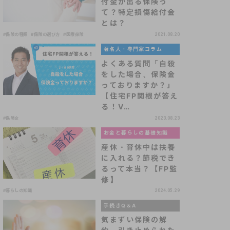
付金が出る保険っ
て？特定損傷給付金
とは？
#保険の種類
#保険の選び方
#医療保険
2021.08.20
著名人・専門家コラム
よくある質問「自殺
をした場合、保険金
っておりますか？」
【住宅FP関根が答え
る！V…
#保険金
2023.08.23
お金と暮らしの基礎知識
産休・育休中は扶養
に入れる？節税でき
るって本当？【FP監
修】
#暮らしの知識
2024.05.29
手続きQ＆A
気まずい保険の解