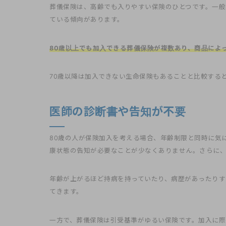
葬儀保険は、高齢でも入りやすい保険のひとつです。一般
ている傾向があります。
80歳以上でも加入できる葬儀保険が複数あり、商品によっ
70歳以降は加入できない生命保険もあることと比較する
医師の診断書や告知が不要
80歳の人が保険加入を考える場合、年齢制限と同時に気
康状態の告知が必要なことが少なくありません。さらに
年齢が上がるほど持病を持っていたり、病歴があったり
てきます。
一方で、葬儀保険は引受基準がゆるい保険です。加入に際