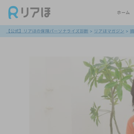
ホーム
【公式】リアほの保険パーソナライズ診断
>
リアほマガジン
>