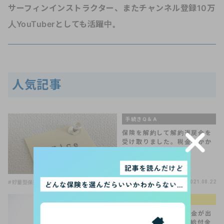
サーフィンインストラクター、またチャンネル登録10万
人YouTuberとしても活躍中。
人気記事
手続きQ＆A
保険を解約して解約返戻金を
受け取りました。税金はかか
るの？
#貯蓄型保険
2021.08.22
生命保険の選び方
「骨折、ひび」で給付金が出
る保険って？特定損傷給付金