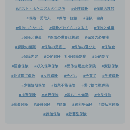
#ポスト・ホケニズムの生活考
#介護保険
#保健の種類
#保険 受取人
#保険 妊娠
#保険 独身
#保険いらない？
#保険どれくらい入る？
#保険と健康
#保険と税金
#保険の世界は複雑
#保険の必要性
#保険の種類
#保険の見直し
#保険の選び方
#保険金
#保障内容
#公的保険 社会保障制度
#公的制度
#医療保険
#収入保障保険
#団体信用生命保険
#変額保険
#外貨建て保険
#女性保険
#子ども
#子育て
#学資保険
#少額短期保険
#就業不能保険
#掛け捨て型保険
#損害保険
#旅行保険
#暮らしの知識
#火災保険
#生命保険
#終身保険
#結婚
#緩和型保険
#自転車保険
#葬儀保険
#貯蓄型保険