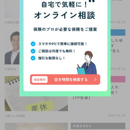
とは？
#保険の種類
#保険の選び方
#医療保険
2021.08.20
著名人・専門家コラム
よくある質問「自殺をした場
合、保険金っております
か？」【住宅FP関根が答え
る！V…
#保険金
2023.08.23
お金と暮らしの基礎知識
産休・育休中は扶養に入れ
る？節税できるって本当？
【FP監修】
#暮らしの知識
2024.05.29
手続きQ＆A