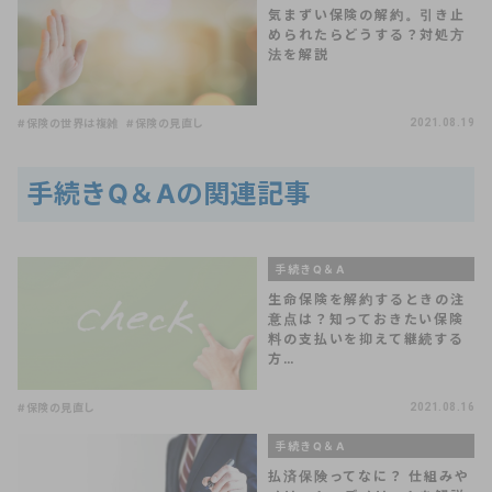
気まずい保険の解約。引き止
められたらどうする？対処方
法を解説
#保険の世界は複雑
#保険の見直し
2021.08.19
手続きQ＆Aの関連記事
手続きQ＆A
生命保険を解約するときの注
意点は？知っておきたい保険
料の支払いを抑えて継続する
方…
#保険の見直し
2021.08.16
手続きQ＆A
払済保険ってなに？ 仕組みや