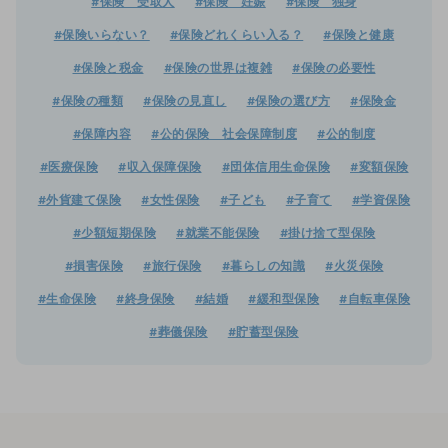
#保険 受取人
#保険 妊娠
#保険 独身
#保険いらない？
#保険どれくらい入る？
#保険と健康
#保険と税金
#保険の世界は複雑
#保険の必要性
#保険の種類
#保険の見直し
#保険の選び方
#保険金
#保障内容
#公的保険 社会保障制度
#公的制度
#医療保険
#収入保障保険
#団体信用生命保険
#変額保険
#外貨建て保険
#女性保険
#子ども
#子育て
#学資保険
#少額短期保険
#就業不能保険
#掛け捨て型保険
#損害保険
#旅行保険
#暮らしの知識
#火災保険
#生命保険
#終身保険
#結婚
#緩和型保険
#自転車保険
#葬儀保険
#貯蓄型保険