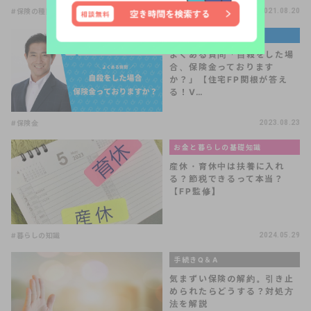
#保険の種類
#保険の選び方
#医療保険
2021.08.20
著名人・専門家コラム
よくある質問「自殺をした場
合、保険金っております
か？」【住宅FP関根が答え
る！V…
#保険金
2023.08.23
お金と暮らしの基礎知識
産休・育休中は扶養に入れ
る？節税できるって本当？
【FP監修】
#暮らしの知識
2024.05.29
手続きQ＆A
気まずい保険の解約。引き止
められたらどうする？対処方
法を解説