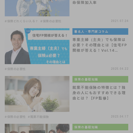
命保険加入率
#保険どれくらい入る？
#保険の必要性
2021.07.24
著名人・専門家コラム
専業主婦（主夫）でも保険は
必要？その理由とは【住宅FP
関根が答える！Vol.14…
#保険の必要性
2025.04.22
保険の基礎知識
就業不能保険の特徴とは？独
身の人にもおすすめできる理
由とは？【FP監修】
#保険の必要性
#就業不能保険
2023.04.17
保険の基礎知識