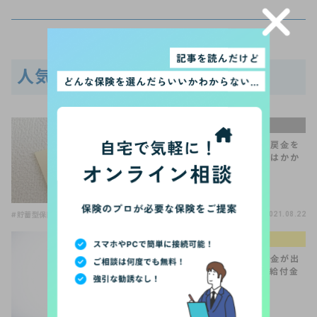
人気記事
手続きQ＆A
保険を解約して解約返戻金を
受け取りました。税金はかか
るの？
#貯蓄型保険
2021.08.22
生命保険の選び方
「骨折、ひび」で給付金が出
る保険って？特定損傷給付金
とは？