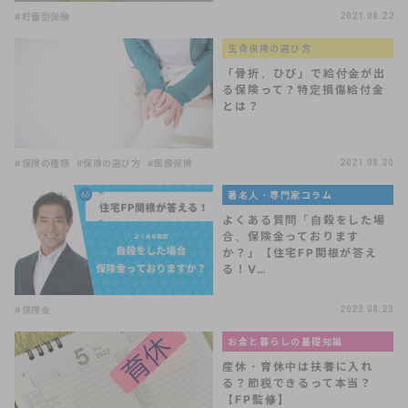
#貯蓄型保険
2021.08.22
生命保険の選び方
「骨折、ひび」で給付金が出
る保険って？特定損傷給付金
とは？
#保険の種類
#保険の選び方
#医療保険
2021.08.20
著名人・専門家コラム
よくある質問「自殺をした場
合、保険金っております
か？」【住宅FP関根が答え
る！V…
#保険金
2023.08.23
お金と暮らしの基礎知識
産休・育休中は扶養に入れ
る？節税できるって本当？
【FP監修】