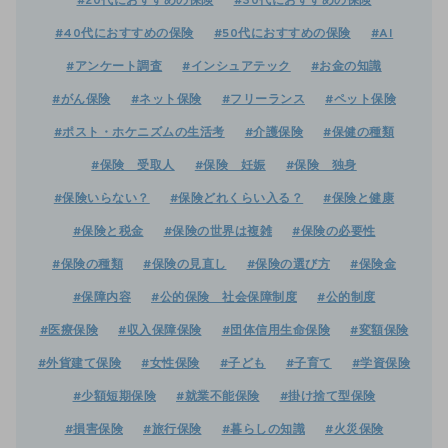
#20代におすすめの保険
#30代におすすめの保険
#40代におすすめの保険
#50代におすすめの保険
#AI
#アンケート調査
#インシュアテック
#お金の知識
#がん保険
#ネット保険
#フリーランス
#ペット保険
#ポスト・ホケニズムの生活考
#介護保険
#保健の種類
#保険 受取人
#保険 妊娠
#保険 独身
#保険いらない？
#保険どれくらい入る？
#保険と健康
#保険と税金
#保険の世界は複雑
#保険の必要性
#保険の種類
#保険の見直し
#保険の選び方
#保険金
#保障内容
#公的保険 社会保障制度
#公的制度
#医療保険
#収入保障保険
#団体信用生命保険
#変額保険
#外貨建て保険
#女性保険
#子ども
#子育て
#学資保険
#少額短期保険
#就業不能保険
#掛け捨て型保険
#損害保険
#旅行保険
#暮らしの知識
#火災保険