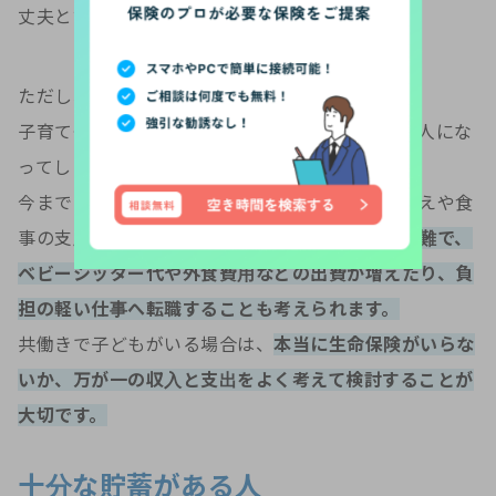
丈夫と言えるでしょう。
ただし、子どもがいる場合は注意が必要です。
子育ても親が２人で協力してやっていくのと親１人にな
ってしまった場合では負担が大きく変わります。
今まで２人で協力してやっていた保育園の送り迎えや食
事の支度などは、
１人で働きながらではとても困難で、
ベビーシッター代や外食費用などの出費が増えたり、負
担の軽い仕事へ転職することも考えられます。
共働きで子どもがいる場合は、
本当に生命保険がいらな
いか、万が一の収入と支出をよく考えて検討することが
大切です。
十分な貯蓄がある人