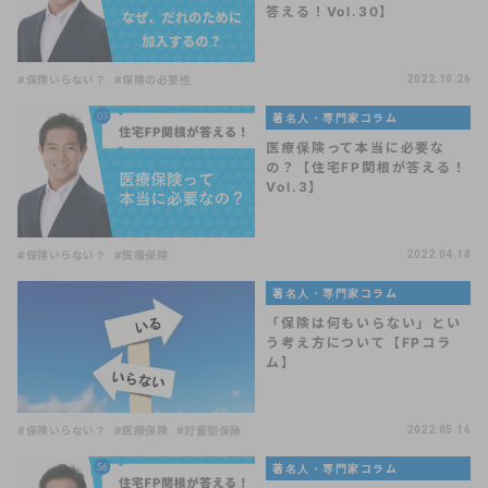
答える！Vol.30】
#保険いらない？
#保険の必要性
2022.10.26
著名人・専門家コラム
医療保険って本当に必要な
の？【住宅FP関根が答える！
Vol.3】
#保険いらない？
#医療保険
2022.04.18
著名人・専門家コラム
「保険は何もいらない」とい
う考え方について【FPコラ
ム】
#保険いらない？
#医療保険
#貯蓄型保険
2022.05.16
著名人・専門家コラム