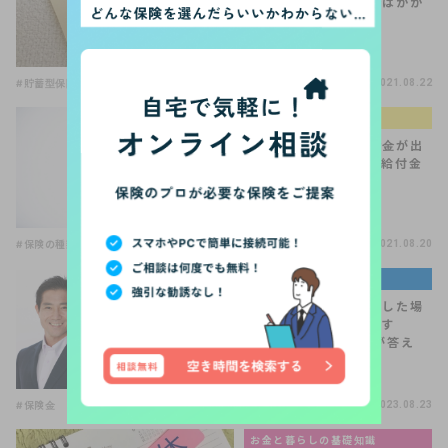
受け取りました。税金はかか
るの？
#貯蓄型保険
2021.08.22
生命保険の選び方
「骨折、ひび」で給付金が出
る保険って？特定損傷給付金
とは？
#保険の種類
#保険の選び方
#医療保険
2021.08.20
著名人・専門家コラム
よくある質問「自殺をした場
合、保険金っております
か？」【住宅FP関根が答え
る！V…
#保険金
2023.08.23
お金と暮らしの基礎知識