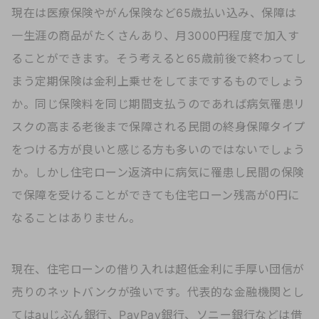
現在は医療保険やがん保険など65歳払い込み、保障は
一生涯の商品がたくさんあり、月3000円程度で加入す
ることができます。そう考えると65歳前後で終わってし
まう定期保険は金利上乗せをしてまでするものでしょう
か。同じ保険料を同じ期間支払うのであれば病気罹患リ
スクの高まる老後まで保障される民間の終身保障タイプ
をつける方が良いと感じる方も多いのではないでしょう
か。しかし住宅ローン返済中に病気に罹患し民間の保険
で保障を受けることができても住宅ローン残高が0円に
なることはありません。
現在、住宅ローンの借り入れは超低金利に手厚い団信が
売りのネットバンクが強いです。代表的な金融機関とし
てはauじぶん銀行、PayPay銀行、ソニー銀行などは借