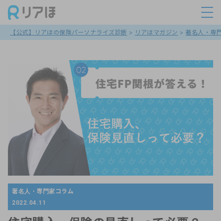
【公式】リアほの保険パーソナライズ診断
>
リアほマガジン
>
著名人・専
著名人・専門家コラム
2022.04.11