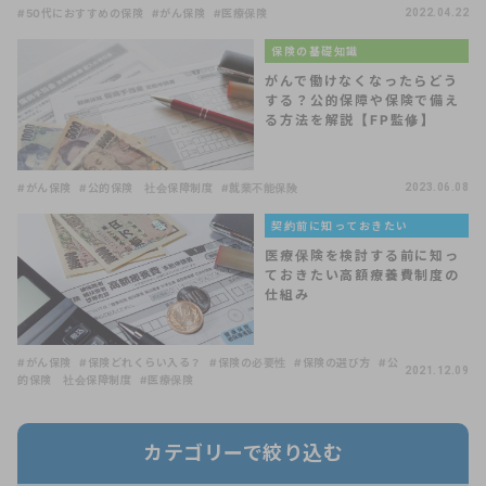
#50代におすすめの保険
#がん保険
#医療保険
2022.04.22
保険の基礎知識
がんで働けなくなったらどう
する？公的保障や保険で備え
る方法を解説【FP監修】
#がん保険
#公的保険 社会保障制度
#就業不能保険
2023.06.08
契約前に知っておきたい
医療保険を検討する前に知っ
ておきたい高額療養費制度の
仕組み
#がん保険
#保険どれくらい入る？
#保険の必要性
#保険の選び方
#公
2021.12.09
的保険 社会保障制度
#医療保険
カテゴリーで絞り込む