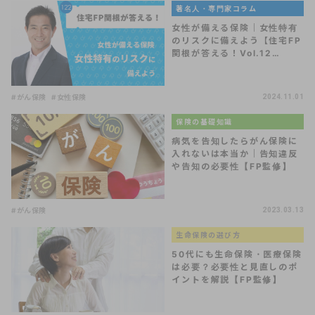
著名人・専門家コラム
女性が備える保険｜女性特有
のリスクに備えよう【住宅FP
関根が答える！Vol.12…
#がん保険
#女性保険
2024.11.01
保険の基礎知識
病気を告知したらがん保険に
入れないは本当か｜告知違反
や告知の必要性【FP監修】
#がん保険
2023.03.13
生命保険の選び方
50代にも生命保険・医療保険
は必要？必要性と見直しのポ
イントを解説【FP監修】