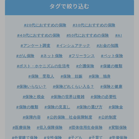
タグで絞り込む
#20代におすすめの保険
#30代におすすめの保険
#40代におすすめの保険
#50代におすすめの保険
#AI
#アンケート調査
#インシュアテック
#お金の知識
#がん保険
#ネット保険
#フリーランス
#ペット保険
#ポスト・ホケニズムの生活考
#介護保険
#保健の種類
#保険 受取人
#保険 妊娠
#保険 独身
#保険いらない？
#保険どれくらい入る？
#保険と健康
#保険と税金
#保険の世界は複雑
#保険の必要性
#保険の種類
#保険の見直し
#保険の選び方
#保険金
#保障内容
#公的保険 社会保障制度
#公的制度
#医療保険
#収入保障保険
#団体信用生命保険
#変額保険
#外貨建て保険
#女性保険
#子ども
#子育て
#学資保険