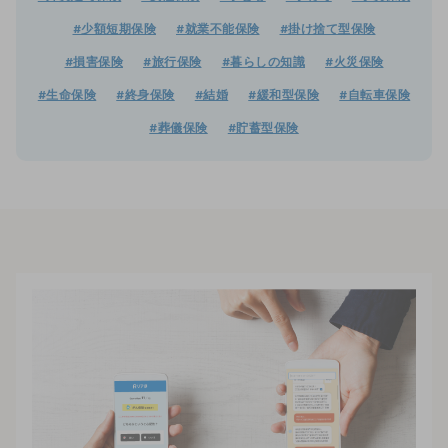
#少額短期保険
#就業不能保険
#掛け捨て型保険
#損害保険
#旅行保険
#暮らしの知識
#火災保険
#生命保険
#終身保険
#結婚
#緩和型保険
#自転車保険
#葬儀保険
#貯蓄型保険