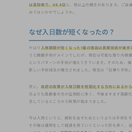
は高知県で、46.4日
と、倍以上の開きがあります。ご自
みてはいかがでしょうか。
なぜ入日数が短くなったの？
やはり
入院期間が短くなった1番の理由は医療技術が進歩
うと開腹手術がメインでしたが、現在は可能な限り内視
というパターンの手術が増えてきています。そのため、傷
新しい手術技法が確立されました。現在は「日帰り手術
次に、
政府の政策が入院日数を短期化する方向にあるか
方よりも高齢者の方が圧倒的に多く、今後ますます高齢
念しているところから政策が始まりました。
今は入院というと、病気を治すためというよりは手術をす
その後は通院をして経過を見ていくといった形も多く、