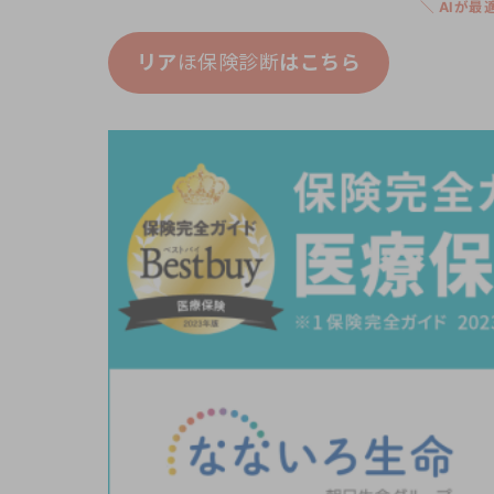
＼ AIが
リア
ほ保険診断
はこちら