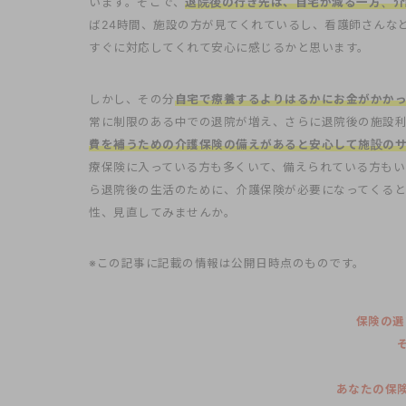
います。そこで、
退院後の行き先は、自宅が減る一方、介
ば24時間、施設の方が見てくれているし、看護師さんな
すぐに対応してくれて安心に感じるかと思います。
しかし、その分
自宅で療養するよりはるかにお金がかか
常に制限のある中での退院が増え、さらに退院後の施設利
費を補うための介護保険の備えがあると安心して施設の
療保険に入っている方も多くいて、備えられている方もい
ら退院後の生活のために、介護保険が必要になってくると
性、見直してみませんか。
※この記事に記載の情報は公開日時点のものです。
保険の選
あなたの保