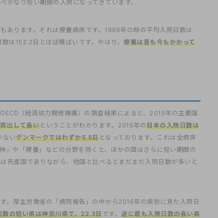
べかなり短い期間の入院になってきています。
もあります。それは療養病床です。1996年の時の平均入院日数は
日数は152.2日とほぼ横ばいです。やはり、
療養は昔も今もかかって
ECD（経済協力開発機構）の調査結果によると、2015年の主要国
突出して長い
ということがわかります。2015年の
日本の入院日数は
少ない
デンマークではわずか5.5日
となっております。これは全病床
神」や「療養」などの分野を除くと、ほかの国はさらに短い期間の
本は先進国でありながら、他国と比べるとまだまだ入院日数が多いと
す。厚生労働省の「病院報告」の中から2016年の県別に見た入院日
数の短い県は神奈川県で、22.3日
です。
逆に最も入院日数の長い県