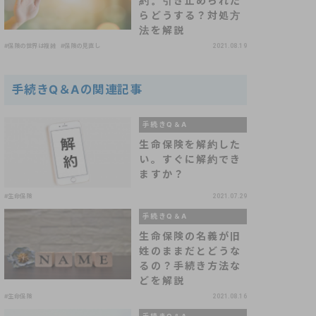
約。引き止められた
らどうする？対処方
法を解説
#保険の世界は複雑
#保険の見直し
2021.08.19
手続きQ＆Aの関連記事
手続きQ＆A
生命保険を解約した
い。すぐに解約でき
ますか？
#生命保険
2021.07.29
手続きQ＆A
生命保険の名義が旧
姓のままだとどうな
るの？手続き方法な
どを解説
#生命保険
2021.08.16