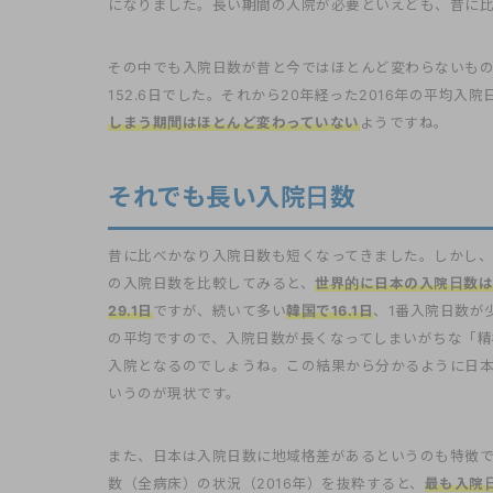
になりました。長い期間の入院が必要といえども、昔に比
その中でも入院日数が昔と今ではほとんど変わらないもの
152.6日でした。それから20年経った2016年の平均入院
しまう期間はほとんど変わっていない
ようですね。
それでも長い入院日数
昔に比べかなり入院日数も短くなってきました。しかし、O
の入院日数を比較してみると、
世界的に日本の入院日数は
29.1日
ですが、続いて多い
韓国で16.1日
、1番入院日数が
の平均ですので、入院日数が長くなってしまいがちな「精
入院となるのでしょうね。この結果から分かるように日
いうのが現状です。
また、日本は入院日数に地域格差があるというのも特徴で
数（全病床）の状況（2016年）を抜粋すると、
最も入院日