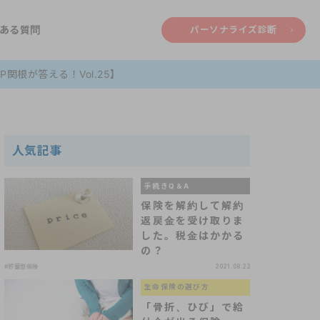
ある質問
パーソナライズ診断
根が答える！Vol.25】
人気記事
手続きQ＆A
保険を解約して解約
返戻金を受け取りま
した。税金はかかる
の？
#貯蓄型保険
2021.08.22
生命保険の選び方
「骨折、ひび」で給