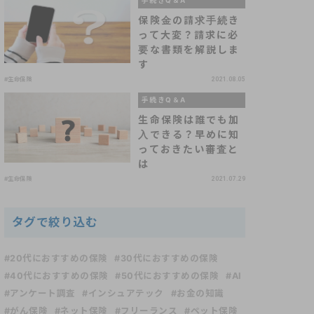
手続きQ＆A
保険金の請求手続き
って大変？請求に必
要な書類を解説しま
す
#生命保険
2021.08.05
手続きQ＆A
生命保険は誰でも加
入できる？早めに知
っておきたい審査と
は
#生命保険
2021.07.29
タグで絞り込む
#20代におすすめの保険
#30代におすすめの保険
#40代におすすめの保険
#50代におすすめの保険
#AI
#アンケート調査
#インシュアテック
#お金の知識
#がん保険
#ネット保険
#フリーランス
#ペット保険