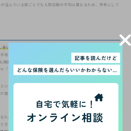
身の住んでいる県ごとでも入院日数の平均は異なるため、参考にして
し長い入院を必要としなくなったから
というものです。昔は手術とい
鏡手術や腹腔鏡手術を行い、癒着がひどく、難しい場合には開腹する
も開腹を行った時よりもとても小さく、体への負担が非常に少ない
」や「一泊手術」も珍しいものではなくなりました。
ら
ということです。やはり、入院をする患者さんというものは、若い
化が進んでいった際に、医療現場がひっ迫してしまうということを懸
るための入院が増えています。手術をし、安定したらすぐに退院。
治りきっていない状態の退院は、患者も家族の方も不安があるかと思