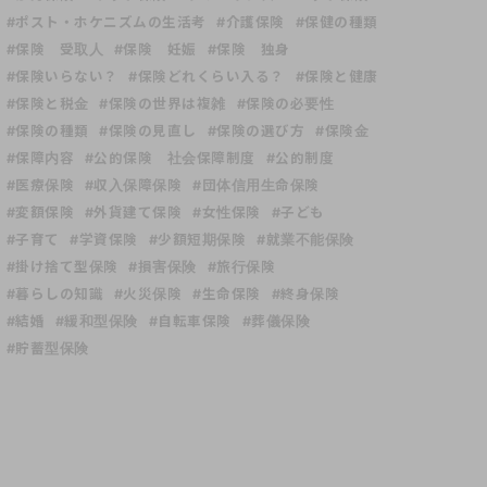
#ポスト・ホケニズムの生活考
#介護保険
#保健の種類
#保険 受取人
#保険 妊娠
#保険 独身
#保険いらない？
#保険どれくらい入る？
#保険と健康
#保険と税金
#保険の世界は複雑
#保険の必要性
#保険の種類
#保険の見直し
#保険の選び方
#保険金
#保障内容
#公的保険 社会保障制度
#公的制度
#医療保険
#収入保障保険
#団体信用生命保険
#変額保険
#外貨建て保険
#女性保険
#子ども
#子育て
#学資保険
#少額短期保険
#就業不能保険
#掛け捨て型保険
#損害保険
#旅行保険
#暮らしの知識
#火災保険
#生命保険
#終身保険
#結婚
#緩和型保険
#自転車保険
#葬儀保険
#貯蓄型保険