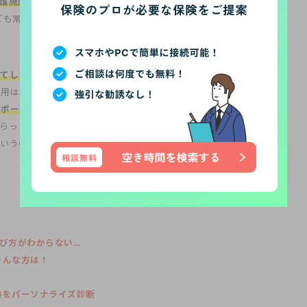
護施設への入居をするケースが増えています
。介護施設へ入所すれ
ども常駐しており、知識のない家族が見ているより、なにかあっても
ってしまいます
。これからは昔に比べより、病気が治っておらず、日
用は増えていくことでしょう。そういった時にはやはり、
介護施設
サポートを受けることができる
のではないでしょうか。入院費用は医
らっしゃると思いますが、実は入院日数が減ってきているところか
いうのは想像もできないかと思います。今一度、介護保険の必要
び方がわからない…
そんな方は！
険をパーソナライズ診断