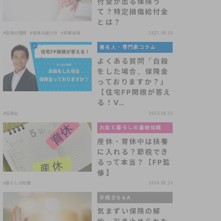
付金が出る保険っ
て？特定損傷給付金
とは？
#保険の種類
#保険の選び方
#医療保険
2021.08.20
著名人・専門家コラム
よくある質問「自殺
をした場合、保険金
っておりますか？」
【住宅FP関根が答え
る！V…
#保険金
2023.08.23
お金と暮らしの基礎知識
産休・育休中は扶養
に入れる？節税でき
るって本当？【FP監
修】
#暮らしの知識
2024.05.29
手続きQ＆A
気まずい保険の解