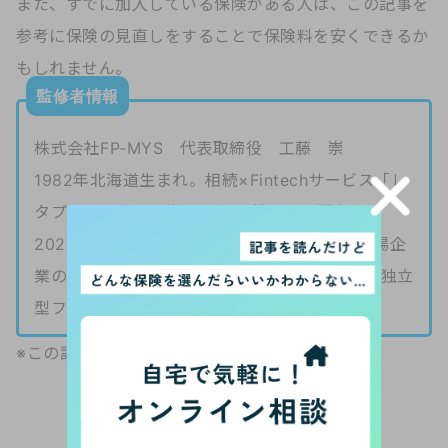
また、すでに加入している保険がある人は、この記事を
参考に保険の見直しをすることで保険料を安くできるか
もしれません。
監修者情報
株式会社FP-MYS 代表取締役 工藤 崇
1982年北海道生まれ。相続×Fintechサービス「レ
タプラ」開発・運営。日本FP協会AFP認定者。
2022年夏より金融教育のプロダクト提供。上場企
業の多数の執筆・セミナー講師の実績を有する独立
型ファイナンシャルプランナー（FP）。
※この記事に記載の情報は公開日時点のものです。
保険の選び方がわからない…
そんな方は！