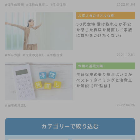
#保険の種類
#保険の見直し
#生命保険
2022.01.04
お客さまのリアルな声
50代女性 受け取れるか不安
を感じた保険を見直し「家族
に負担をかけたくない」
#がん保険
#保険の見直し
#医療保険
2021.12.01
保険の基礎知識
生命保険の乗り換えはいつが
ベスト？タイミングと注意点
を解説【FP監修】
#保険の見直し
2022.04.26
カテゴリーで絞り込む