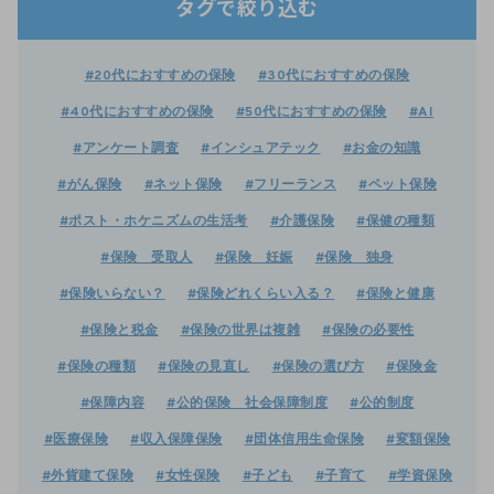
タグで絞り込む
#20代におすすめの保険
#30代におすすめの保険
#40代におすすめの保険
#50代におすすめの保険
#AI
#アンケート調査
#インシュアテック
#お金の知識
#がん保険
#ネット保険
#フリーランス
#ペット保険
#ポスト・ホケニズムの生活考
#介護保険
#保健の種類
#保険 受取人
#保険 妊娠
#保険 独身
#保険いらない？
#保険どれくらい入る？
#保険と健康
#保険と税金
#保険の世界は複雑
#保険の必要性
#保険の種類
#保険の見直し
#保険の選び方
#保険金
#保障内容
#公的保険 社会保障制度
#公的制度
#医療保険
#収入保障保険
#団体信用生命保険
#変額保険
#外貨建て保険
#女性保険
#子ども
#子育て
#学資保険