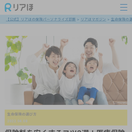
【公式】リアほの保険パーソナライズ診断
>
リアほマガジン
>
生命保険の
生命保険の選び方
2022.04.08