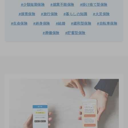
#少額短期保険
#就業不能保険
#掛け捨て型保険
#損害保険
#旅行保険
#暮らしの知識
#火災保険
#生命保険
#終身保険
#結婚
#緩和型保険
#自転車保険
#葬儀保険
#貯蓄型保険