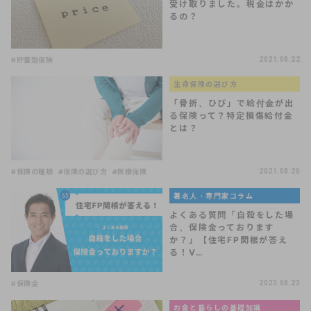
受け取りました。税金はかか
るの？
#貯蓄型保険
2021.08.22
生命保険の選び方
「骨折、ひび」で給付金が出
る保険って？特定損傷給付金
とは？
#保険の種類
#保険の選び方
#医療保険
2021.08.20
著名人・専門家コラム
よくある質問「自殺をした場
合、保険金っております
か？」【住宅FP関根が答え
る！V…
#保険金
2023.08.23
お金と暮らしの基礎知識