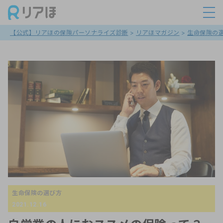
【公式】リアほの保険パーソナライズ診断
>
リアほマガジン
>
生命保険の
生命保険の選び方
2021.12.16