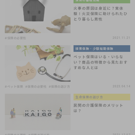
保険の基礎知識
火事の原因は身近に？実体
験！火災保険に助けられたひ
とり暮らし男性
#保険の必要性
2021.11.21
損害保険・少額短期保険
ペット保険はいる・いらな
い？商品の特徴から見たおす
すめな人とは
#ペット保険
#保険の必要性
#保険の選び方
2023.04.14
生命保険の選び方
民間の介護保険のメリット
は？
2021.12.07