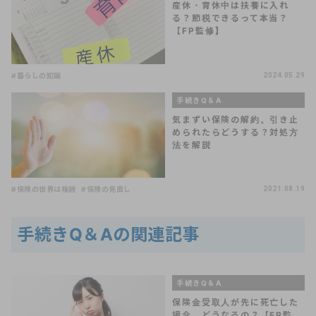
産休・育休中は扶養に入れ
る？節税できるって本当？
【FP監修】
#暮らしの知識
2024.05.29
手続きQ＆A
気まずい保険の解約。引き止
められたらどうする？対処方
法を解説
#保険の世界は複雑
#保険の見直し
2021.08.19
手続きQ＆Aの関連記事
手続きQ＆A
保険金受取人が先に死亡した
場合、どうなるの？【FP監