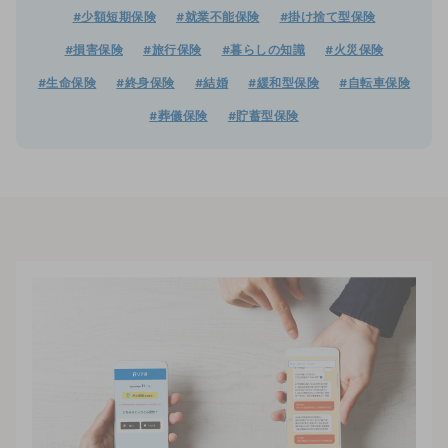
#少額短期保険
#就業不能保険
#掛け捨て型保険
#損害保険
#旅行保険
#暮らしの知識
#火災保険
#生命保険
#終身保険
#結婚
#緩和型保険
#自転車保険
#葬儀保険
#貯蓄型保険