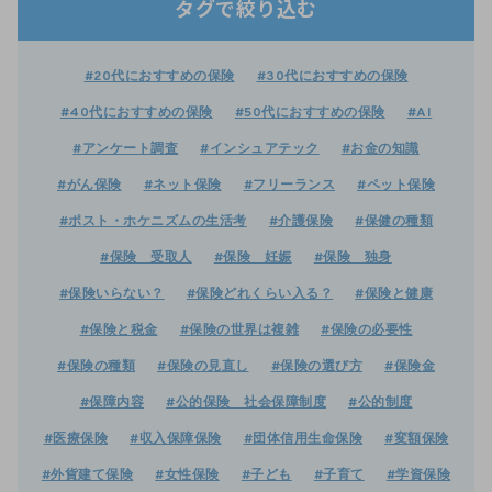
タグで絞り込む
#20代におすすめの保険
#30代におすすめの保険
#40代におすすめの保険
#50代におすすめの保険
#AI
#アンケート調査
#インシュアテック
#お金の知識
#がん保険
#ネット保険
#フリーランス
#ペット保険
#ポスト・ホケニズムの生活考
#介護保険
#保健の種類
#保険 受取人
#保険 妊娠
#保険 独身
#保険いらない？
#保険どれくらい入る？
#保険と健康
#保険と税金
#保険の世界は複雑
#保険の必要性
#保険の種類
#保険の見直し
#保険の選び方
#保険金
#保障内容
#公的保険 社会保障制度
#公的制度
#医療保険
#収入保障保険
#団体信用生命保険
#変額保険
#外貨建て保険
#女性保険
#子ども
#子育て
#学資保険