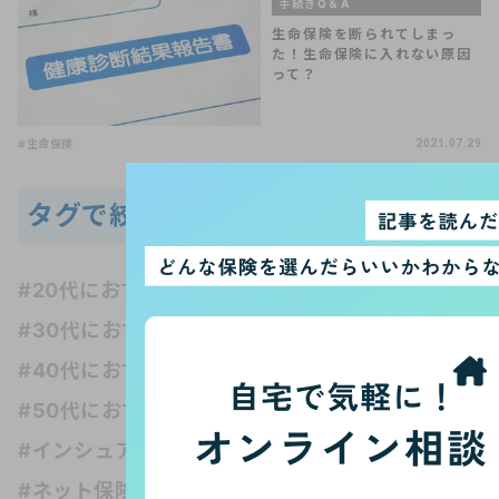
手続きQ＆A
生命保険を断られてしまっ
た！生命保険に入れない原因
って？
#生命保険
2021.07.29
タグで絞り込む
#20代におすすめの保険
#30代におすすめの保険
#40代におすすめの保険
#50代におすすめの保険
#AI
#アンケート調査
#インシュアテック
#お金の知識
#がん保険
#ネット保険
#フリーランス
#ペット保険