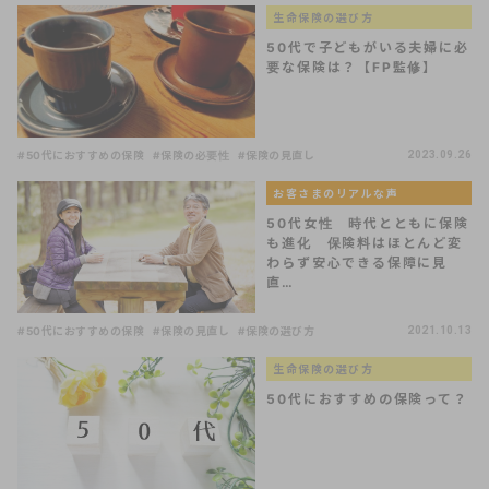
生命保険の選び方
50代で子どもがいる夫婦に必
要な保険は？【FP監修】
#50代におすすめの保険
#保険の必要性
#保険の見直し
2023.09.26
お客さまのリアルな声
50代女性 時代とともに保険
も進化 保険料はほとんど変
わらず安心できる保障に見
直…
#50代におすすめの保険
#保険の見直し
#保険の選び方
2021.10.13
生命保険の選び方
50代におすすめの保険って？