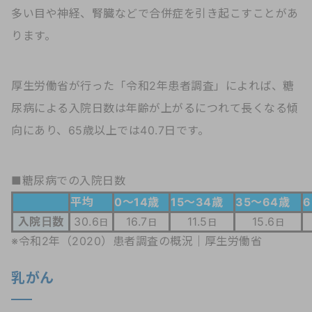
多い目や神経、腎臓などで合併症を引き起こすことがあ
ります。
厚生労働省が行った「令和2年患者調査」によれば、糖
尿病による入院日数は年齢が上がるにつれて長くなる傾
向にあり、65歳以上では40.7日です。
■糖尿病での入院日数
平均
0～14歳
15～34歳
35～64歳
入院日数
30.6
16.7
11.5
15.6
日
日
日
日
※
令和2年（2020）患者調査の概況｜厚生労働省
乳がん