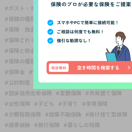
#ポスト・ホケニズムの生活考
#介護保険
#保健の種類
#保険 受取人
#保険 妊娠
#保険 独身
#保険いらない？
#保険どれくらい入る？
#保険と健康
#保険と税金
#保険の世界は複雑
#保険の必要性
#保険の種類
#保険の見直し
#保険の選び方
#保険金
#保障内容
#公的保険 社会保障制度
#公的制度
#医療保険
#収入保障保険
#団体信用生命保険
#変額保険
#外貨建て保険
#女性保険
#子ども
#子育て
#学資保険
#少額短期保険
#就業不能保険
#掛け捨て型保険
#損害保険
#旅行保険
#暮らしの知識