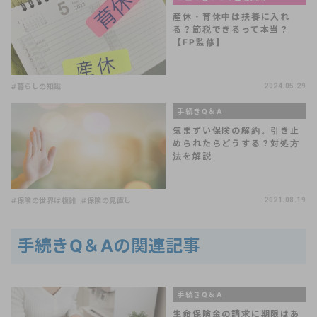
産休・育休中は扶養に入れ
る？節税できるって本当？
【FP監修】
#暮らしの知識
2024.05.29
手続きQ＆A
気まずい保険の解約。引き止
められたらどうする？対処方
法を解説
#保険の世界は複雑
#保険の見直し
2021.08.19
手続きQ＆Aの関連記事
手続きQ＆A
生命保険金の請求に期限はあ