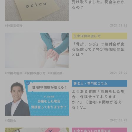
受け取りました。税金はかか
るの？
#貯蓄型保険
2021.08.22
生命保険の選び方
「骨折、ひび」で給付金が出
る保険って？特定損傷給付金
とは？
#保険の種類
#保険の選び方
#医療保険
2021.08.20
著名人・専門家コラム
よくある質問「自殺をした場
合、保険金っております
か？」【住宅FP関根が答え
る！V…
#保険金
2023.08.23
お金と暮らしの基礎知識