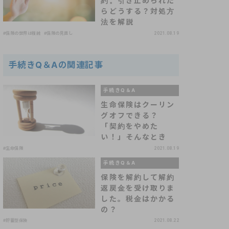
約。引き止められた
らどうする？対処方
法を解説
#保険の世界は複雑
#保険の見直し
2021.08.19
手続きQ＆Aの関連記事
手続きQ＆A
生命保険はクーリン
グオフできる？
「契約をやめた
い！」そんなとき
#生命保険
2021.08.19
手続きQ＆A
保険を解約して解約
返戻金を受け取りま
した。税金はかかる
の？
#貯蓄型保険
2021.08.22