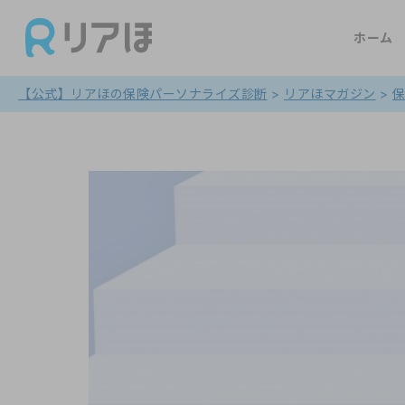
ホーム
【公式】リアほの保険パーソナライズ診断
>
リアほマガジン
>