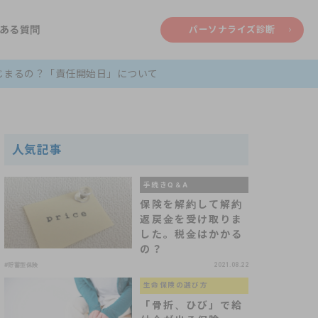
ある質問
パーソナライズ診断
じまるの？「責任開始日」について
人気記事
手続きQ＆A
保険を解約して解約
返戻金を受け取りま
した。税金はかかる
の？
#貯蓄型保険
2021.08.22
生命保険の選び方
「骨折、ひび」で給