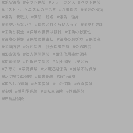
#がん保険
#ネット保険
#フリーランス
#ペット保険
#ポスト・ホケニズムの生活考
#介護保険
#保健の種類
#保険 受取人
#保険 妊娠
#保険 独身
#保険いらない？
#保険どれくらい入る？
#保険と健康
#保険と税金
#保険の世界は複雑
#保険の必要性
#保険の種類
#保険の見直し
#保険の選び方
#保険金
#保障内容
#公的保険 社会保障制度
#公的制度
#医療保険
#収入保障保険
#団体信用生命保険
#変額保険
#外貨建て保険
#女性保険
#子ども
#子育て
#学資保険
#少額短期保険
#就業不能保険
#掛け捨て型保険
#損害保険
#旅行保険
#暮らしの知識
#火災保険
#生命保険
#終身保険
#結婚
#緩和型保険
#自転車保険
#葬儀保険
#貯蓄型保険