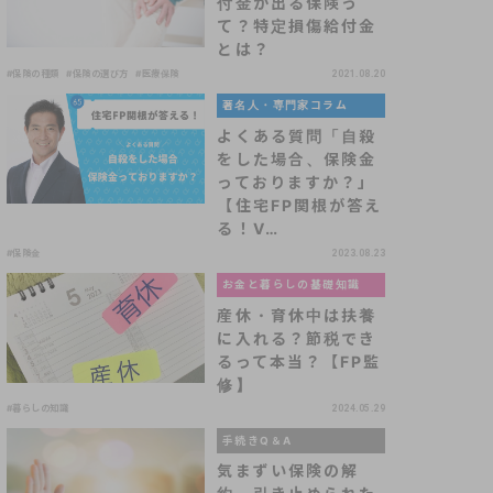
付金が出る保険っ
て？特定損傷給付金
とは？
#保険の種類
#保険の選び方
#医療保険
2021.08.20
著名人・専門家コラム
よくある質問「自殺
をした場合、保険金
っておりますか？」
【住宅FP関根が答え
る！V…
#保険金
2023.08.23
お金と暮らしの基礎知識
産休・育休中は扶養
に入れる？節税でき
るって本当？【FP監
修】
#暮らしの知識
2024.05.29
手続きQ＆A
気まずい保険の解