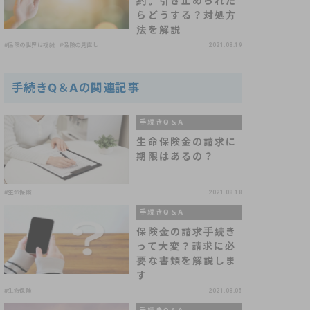
約。引き止められた
らどうする？対処方
法を解説
#保険の世界は複雑
#保険の見直し
2021.08.19
手続きQ＆Aの関連記事
手続きQ＆A
生命保険金の請求に
期限はあるの？
#生命保険
2021.08.18
手続きQ＆A
保険金の請求手続き
って大変？請求に必
要な書類を解説しま
す
#生命保険
2021.08.05