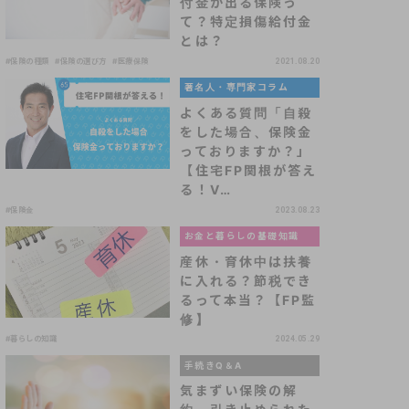
付金が出る保険っ
て？特定損傷給付金
とは？
#保険の種類
#保険の選び方
#医療保険
2021.08.20
著名人・専門家コラム
よくある質問「自殺
をした場合、保険金
っておりますか？」
【住宅FP関根が答え
る！V…
#保険金
2023.08.23
お金と暮らしの基礎知識
産休・育休中は扶養
に入れる？節税でき
るって本当？【FP監
修】
#暮らしの知識
2024.05.29
手続きQ＆A
気まずい保険の解