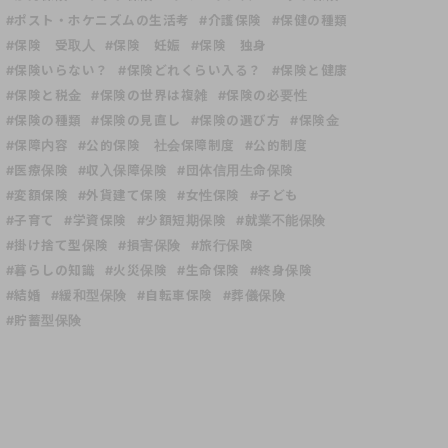
#ポスト・ホケニズムの生活考
#介護保険
#保健の種類
#保険 受取人
#保険 妊娠
#保険 独身
#保険いらない？
#保険どれくらい入る？
#保険と健康
#保険と税金
#保険の世界は複雑
#保険の必要性
#保険の種類
#保険の見直し
#保険の選び方
#保険金
#保障内容
#公的保険 社会保障制度
#公的制度
#医療保険
#収入保障保険
#団体信用生命保険
#変額保険
#外貨建て保険
#女性保険
#子ども
#子育て
#学資保険
#少額短期保険
#就業不能保険
#掛け捨て型保険
#損害保険
#旅行保険
#暮らしの知識
#火災保険
#生命保険
#終身保険
#結婚
#緩和型保険
#自転車保険
#葬儀保険
#貯蓄型保険