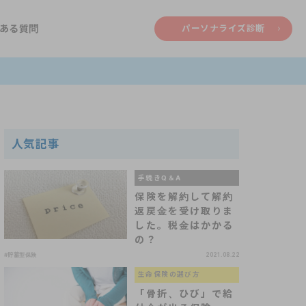
ある質問
パーソナライズ診断
人気記事
手続きQ＆A
保険を解約して解約
返戻金を受け取りま
した。税金はかかる
の？
#貯蓄型保険
2021.08.22
生命保険の選び方
「骨折、ひび」で給