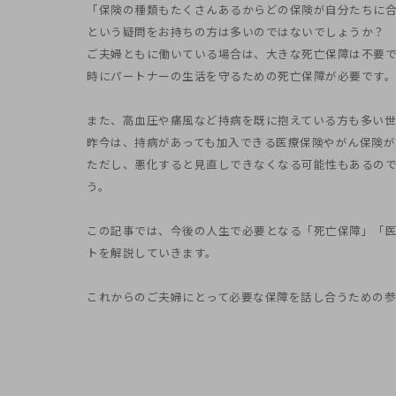
「保険の種類もたくさんあるからどの保険が自分たちに
という疑問をお持ちの方は多いのではないでしょうか？
ご夫婦ともに働いている場合は、大きな死亡保障は不要
時にパートナーの生活を守るための死亡保障が必要です。
また、高血圧や痛風など持病を既に抱えている方も多い世
昨今は、持病があっても加入できる医療保険やがん保険が
ただし、悪化すると見直しできなくなる可能性もあるの
う。
この記事では、今後の人生で必要となる「死亡保障」「
トを解説していきます。
これからのご夫婦にとって必要な保障を話し合うための参