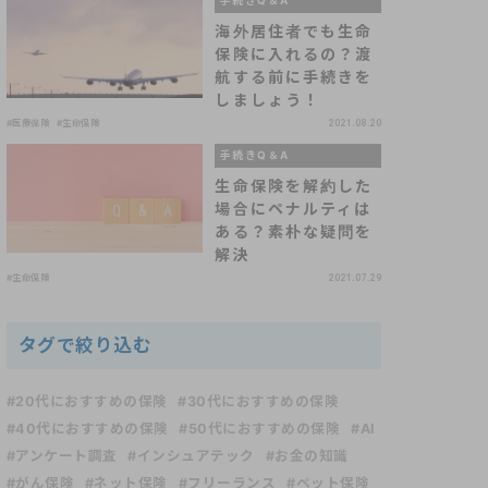
手続きQ＆A
海外居住者でも生命
保険に入れるの？渡
航する前に手続きを
しましょう！
#医療保険
#生命保険
2021.08.20
手続きQ＆A
生命保険を解約した
場合にペナルティは
ある？素朴な疑問を
解決
#生命保険
2021.07.29
タグで絞り込む
#20代におすすめの保険
#30代におすすめの保険
#40代におすすめの保険
#50代におすすめの保険
#AI
#アンケート調査
#インシュアテック
#お金の知識
#がん保険
#ネット保険
#フリーランス
#ペット保険