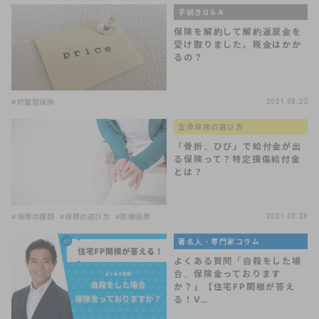
手続きQ＆A
保険を解約して解約返戻金を
受け取りました。税金はかか
るの？
#貯蓄型保険
2021.08.22
生命保険の選び方
「骨折、ひび」で給付金が出
る保険って？特定損傷給付金
とは？
#保険の種類
#保険の選び方
#医療保険
2021.08.20
著名人・専門家コラム
よくある質問「自殺をした場
合、保険金っております
か？」【住宅FP関根が答え
る！V…