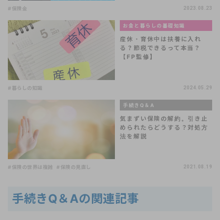
#保険金
2023.08.23
お金と暮らしの基礎知識
産休・育休中は扶養に入れ
る？節税できるって本当？
【FP監修】
#暮らしの知識
2024.05.29
手続きQ＆A
気まずい保険の解約。引き止
められたらどうする？対処方
法を解説
#保険の世界は複雑
#保険の見直し
2021.08.19
手続きQ＆Aの関連記事