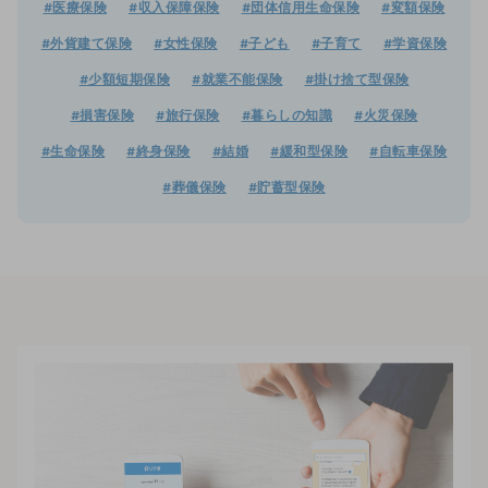
#医療保険
#収入保障保険
#団体信用生命保険
#変額保険
#外貨建て保険
#女性保険
#子ども
#子育て
#学資保険
#少額短期保険
#就業不能保険
#掛け捨て型保険
#損害保険
#旅行保険
#暮らしの知識
#火災保険
#生命保険
#終身保険
#結婚
#緩和型保険
#自転車保険
#葬儀保険
#貯蓄型保険