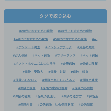
タグで絞り込む
#20代におすすめの保険
#30代におすすめの保険
#40代におすすめの保険
#50代におすすめの保険
#AI
#アンケート調査
#インシュアテック
#お金の知識
#がん保険
#ネット保険
#フリーランス
#ペット保険
#ポスト・ホケニズムの生活考
#介護保険
#保健の種類
#保険 受取人
#保険 妊娠
#保険 独身
#保険いらない？
#保険どれくらい入る？
#保険と健康
#保険と税金
#保険の世界は複雑
#保険の必要性
#保険の種類
#保険の見直し
#保険の選び方
#保険金
#保障内容
#公的保険 社会保障制度
#公的制度