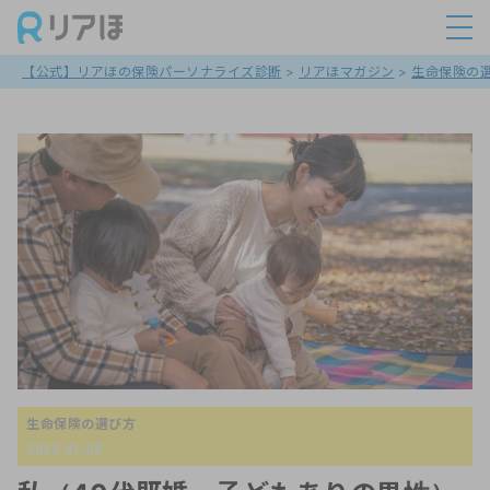
【公式】リアほの保険パーソナライズ診断
>
リアほマガジン
>
生命保険の
生命保険の選び方
2022.01.08