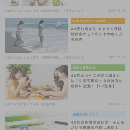
#40代におすすめの保険
#保険の見直し
#保険の選び方
2023.08.29
お客さまのリアルな声
40代独身女性 今までと保険
料は変わらずがんや大病を充
実保障
#40代におすすめの保険
#保険の見直し
#保険の選び方
2021.11.14
保険の基礎知識
40代の女性に必要な備えと
は？生活習慣病と女性特有の
病気に注意！【FP監修】
#40代におすすめの保険
#女性保険
2023.06.28
保険見直しQ＆A
40代の保険の選び方 子ども
がいる家庭の見直し事例１