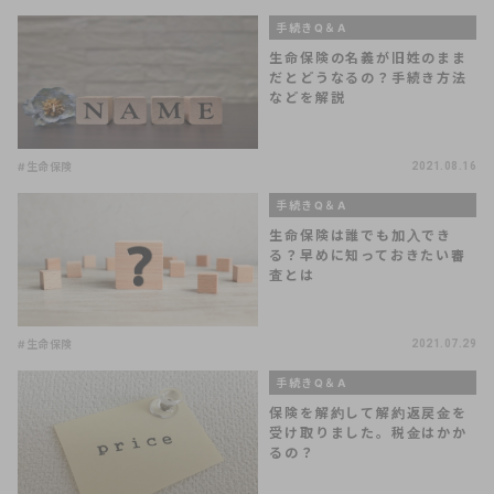
手続きQ＆A
生命保険の名義が旧姓のまま
だとどうなるの？手続き方法
などを解説
#生命保険
2021.08.16
手続きQ＆A
生命保険は誰でも加入でき
る？早めに知っておきたい審
査とは
#生命保険
2021.07.29
手続きQ＆A
保険を解約して解約返戻金を
受け取りました。税金はかか
るの？