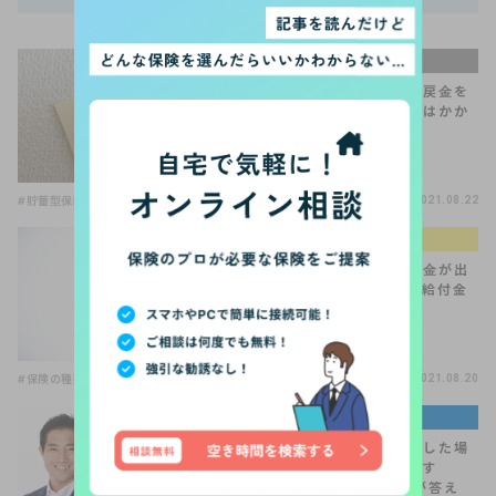
手続きQ＆A
保険を解約して解約返戻金を
受け取りました。税金はかか
るの？
#貯蓄型保険
2021.08.22
生命保険の選び方
「骨折、ひび」で給付金が出
る保険って？特定損傷給付金
とは？
#保険の種類
#保険の選び方
#医療保険
2021.08.20
著名人・専門家コラム
よくある質問「自殺をした場
合、保険金っております
か？」【住宅FP関根が答え