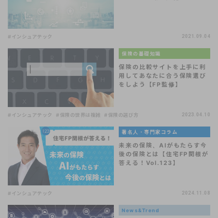
#インシュアテック
2021.09.04
保険の基礎知識
保険の比較サイトを上手に利
用してあなたに合う保険選び
をしよう【FP監修】
#インシュアテック
#保険の世界は複雑
#保険の選び方
2023.04.10
著名人・専門家コラム
未来の保険、AIがもたらす今
後の保険とは【住宅FP関根が
答える！Vol.123】
#インシュアテック
2024.11.08
News&Trend