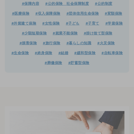
#保障内容
#公的保険 社会保障制度
#公的制度
#医療保険
#収入保障保険
#団体信用生命保険
#変額保険
#外貨建て保険
#女性保険
#子ども
#子育て
#学資保険
#少額短期保険
#就業不能保険
#掛け捨て型保険
#損害保険
#旅行保険
#暮らしの知識
#火災保険
#生命保険
#終身保険
#結婚
#緩和型保険
#自転車保険
#葬儀保険
#貯蓄型保険