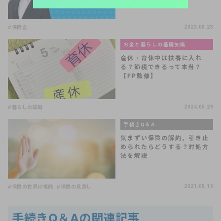
る！V…
#保険金
2023.08.23
お金と暮らしの基礎知識
産休・育休中は扶養に入れ
る？節税できるって本当？
【FP監修】
#暮らしの知識
2024.05.29
手続きQ＆A
気まずい保険の解約。引き止
められたらどうする？対処方
法を解説
#保険の世界は複雑
#保険の見直し
2021.08.19
手続きQ＆Aの関連記事