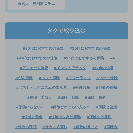
著名人・専門家コラム
タグで絞り込む
#20代におすすめの保険
#30代におすすめの保険
#40代におすすめの保険
#50代におすすめの保険
#AI
#アンケート調査
#インシュアテック
#お金の知識
#がん保険
#ネット保険
#フリーランス
#ペット保険
#ポスト・ホケニズムの生活考
#介護保険
#保健の種類
#保険 受取人
#保険 妊娠
#保険 独身
#保険いらない？
#保険どれくらい入る？
#保険と健康
#保険と税金
#保険の世界は複雑
#保険の必要性
#保険の種類
#保険の見直し
#保険の選び方
#保険金