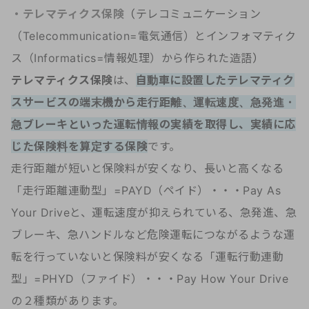
・テレマティクス保険
（
テレコミュニケーション
（Telecommunication=電気通信）とインフォマティク
ス（Informatics=情報処理）から作られた造語
）
テレマティクス保険
は、
自動車に設置したテレマティク
スサービスの端末機から走行距離、運転速度、急発進・
急ブレーキといった運転情報の実績を取得し、実績に応
じた保険料を算定する保険
です。
走行距離が短いと保険料が安くなり、長いと高くなる
「走行距離連動型」=PAYD（ペイド）・・・Pay As
Your Driveと、運転速度が抑えられている、急発進、急
ブレーキ、急ハンドルなど危険運転につながるような運
転を行っていないと保険料が安くなる「運転行動連動
型」=PHYD（ファイド）・・・Pay How Your Drive
の２種類があります。