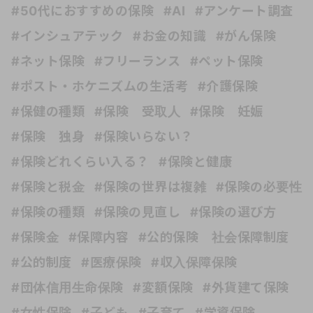
#50代におすすめの保険
#AI
#アンケート調査
#インシュアテック
#お金の知識
#がん保険
#ネット保険
#フリーランス
#ペット保険
#ポスト・ホケニズムの生活考
#介護保険
#保健の種類
#保険 受取人
#保険 妊娠
#保険 独身
#保険いらない？
#保険どれくらい入る？
#保険と健康
#保険と税金
#保険の世界は複雑
#保険の必要性
#保険の種類
#保険の見直し
#保険の選び方
#保険金
#保障内容
#公的保険 社会保障制度
#公的制度
#医療保険
#収入保障保険
#団体信用生命保険
#変額保険
#外貨建て保険
#女性保険
#子ども
#子育て
#学資保険