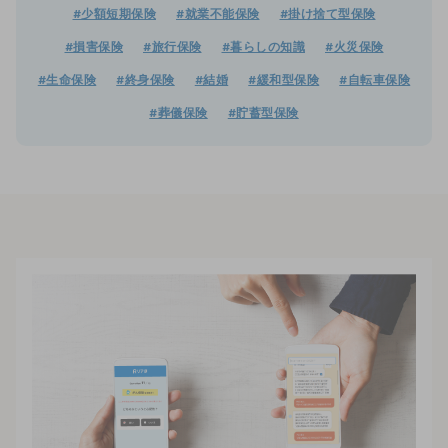
#少額短期保険
#就業不能保険
#掛け捨て型保険
#損害保険
#旅行保険
#暮らしの知識
#火災保険
#生命保険
#終身保険
#結婚
#緩和型保険
#自転車保険
#葬儀保険
#貯蓄型保険