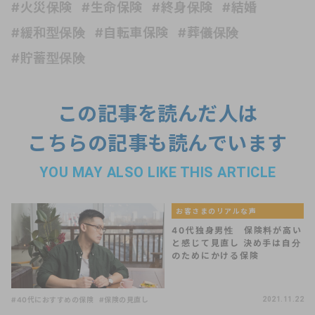
#火災保険
#生命保険
#終身保険
#結婚
#緩和型保険
#自転車保険
#葬儀保険
#貯蓄型保険
この記事を読んだ人は
こちらの記事も読んでいます
YOU MAY ALSO LIKE THIS ARTICLE
お客さまのリアルな声
40代独身男性 保険料が高い
と感じて見直し 決め手は自分
のためにかける保険
#40代におすすめの保険
#保険の見直し
2021.11.22