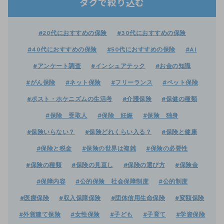
タグで絞り込む
#20代におすすめの保険
#30代におすすめの保険
#40代におすすめの保険
#50代におすすめの保険
#AI
#アンケート調査
#インシュアテック
#お金の知識
#がん保険
#ネット保険
#フリーランス
#ペット保険
#ポスト・ホケニズムの生活考
#介護保険
#保健の種類
#保険 受取人
#保険 妊娠
#保険 独身
#保険いらない？
#保険どれくらい入る？
#保険と健康
#保険と税金
#保険の世界は複雑
#保険の必要性
#保険の種類
#保険の見直し
#保険の選び方
#保険金
#保障内容
#公的保険 社会保障制度
#公的制度
#医療保険
#収入保障保険
#団体信用生命保険
#変額保険
#外貨建て保険
#女性保険
#子ども
#子育て
#学資保険