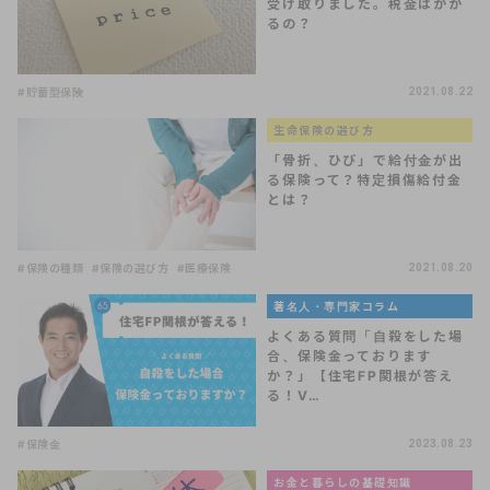
受け取りました。税金はかか
るの？
#貯蓄型保険
2021.08.22
生命保険の選び方
「骨折、ひび」で給付金が出
る保険って？特定損傷給付金
とは？
#保険の種類
#保険の選び方
#医療保険
2021.08.20
著名人・専門家コラム
よくある質問「自殺をした場
合、保険金っております
か？」【住宅FP関根が答え
る！V…
#保険金
2023.08.23
お金と暮らしの基礎知識