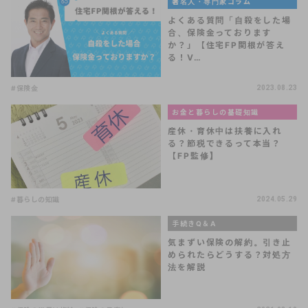
著名人・専門家コラム
よくある質問「自殺をした場
合、保険金っております
か？」【住宅FP関根が答え
る！V…
#保険金
2023.08.23
お金と暮らしの基礎知識
産休・育休中は扶養に入れ
る？節税できるって本当？
【FP監修】
#暮らしの知識
2024.05.29
手続きQ＆A
気まずい保険の解約。引き止
められたらどうする？対処方
法を解説