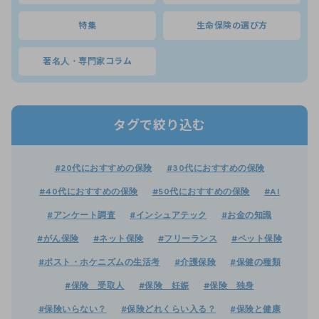
特集
生命保険の選び方
著名人・専門家コラム
タグで絞り込む
#20代におすすめの保険
#30代におすすめの保険
#40代におすすめの保険
#50代におすすめの保険
#AI
#アンケート調査
#インシュアテック
#お金の知識
#がん保険
#ネット保険
#フリーランス
#ペット保険
#ポスト・ホケニズムの生活考
#介護保険
#保健の種類
#保険 受取人
#保険 妊娠
#保険 独身
#保険いらない？
#保険どれくらい入る？
#保険と健康