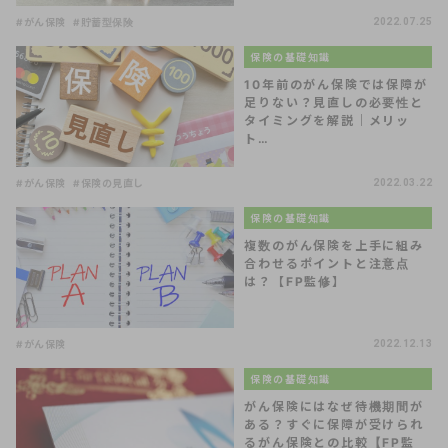
#がん保険
#貯蓄型保険
2022.07.25
保険の基礎知識
10年前のがん保険では保障が
足りない？見直しの必要性と
タイミングを解説｜メリッ
ト…
#がん保険
#保険の見直し
2022.03.22
保険の基礎知識
複数のがん保険を上手に組み
合わせるポイントと注意点
は？【FP監修】
#がん保険
2022.12.13
保険の基礎知識
がん保険にはなぜ待機期間が
ある？すぐに保障が受けられ
るがん保険との比較【FP監