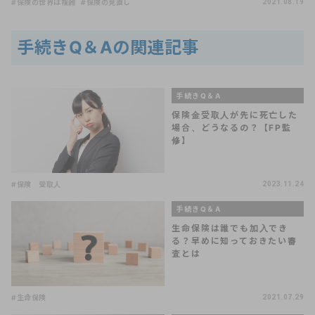
#保険の世界は複雑
#保険の見直し
2021.08.19
手続きQ＆Aの関連記事
手続きQ＆A
保険金受取人が先に死亡した
場合、どうなるの？【FP監
修】
#保険 受取人
2023.11.24
手続きQ＆A
生命保険は誰でも加入でき
る？早めに知っておきたい審
査とは
#生命保険
2021.07.29