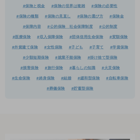
#保険と税金
#保険の世界は複雑
#保険の必要性
#保険の種類
#保険の見直し
#保険の選び方
#保険金
#保障内容
#公的保険 社会保障制度
#公的制度
#医療保険
#収入保障保険
#団体信用生命保険
#変額保険
#外貨建て保険
#女性保険
#子ども
#子育て
#学資保険
#少額短期保険
#就業不能保険
#掛け捨て型保険
#損害保険
#旅行保険
#暮らしの知識
#火災保険
#生命保険
#終身保険
#結婚
#緩和型保険
#自転車保険
#葬儀保険
#貯蓄型保険