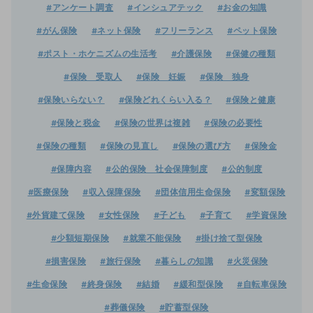
#アンケート調査
#インシュアテック
#お金の知識
#がん保険
#ネット保険
#フリーランス
#ペット保険
#ポスト・ホケニズムの生活考
#介護保険
#保健の種類
#保険 受取人
#保険 妊娠
#保険 独身
#保険いらない？
#保険どれくらい入る？
#保険と健康
#保険と税金
#保険の世界は複雑
#保険の必要性
#保険の種類
#保険の見直し
#保険の選び方
#保険金
#保障内容
#公的保険 社会保障制度
#公的制度
#医療保険
#収入保障保険
#団体信用生命保険
#変額保険
#外貨建て保険
#女性保険
#子ども
#子育て
#学資保険
#少額短期保険
#就業不能保険
#掛け捨て型保険
#損害保険
#旅行保険
#暮らしの知識
#火災保険
#生命保険
#終身保険
#結婚
#緩和型保険
#自転車保険
#葬儀保険
#貯蓄型保険