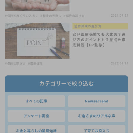
#保険どれくらい入る？
#保険の見直し
#保険の選び方
2021.07.27
生命保険の選び方
安い医療保険でも大丈夫？選
び方のポイントと注意点を徹
底解説【FP監修】
#保険の選び方
#医療保険
2022.04.14
カテゴリーで絞り込む
すべての記事
News&Trend
アンケート調査
お客さまのリアルな声
お金と暮らしの基礎知識
子育てお役立ち