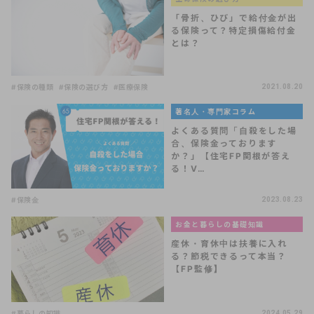
「骨折、ひび」で給付金が出
る保険って？特定損傷給付金
とは？
#保険の種類
#保険の選び方
#医療保険
2021.08.20
著名人・専門家コラム
よくある質問「自殺をした場
合、保険金っております
か？」【住宅FP関根が答え
る！V…
#保険金
2023.08.23
お金と暮らしの基礎知識
産休・育休中は扶養に入れ
る？節税できるって本当？
【FP監修】
#暮らしの知識
2024.05.29