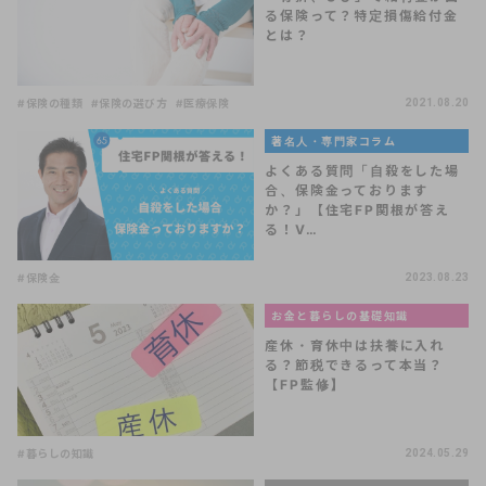
る保険って？特定損傷給付金
とは？
#保険の種類
#保険の選び方
#医療保険
2021.08.20
著名人・専門家コラム
よくある質問「自殺をした場
合、保険金っております
か？」【住宅FP関根が答え
る！V…
#保険金
2023.08.23
お金と暮らしの基礎知識
産休・育休中は扶養に入れ
る？節税できるって本当？
【FP監修】
#暮らしの知識
2024.05.29