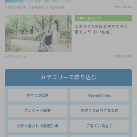
#保険の選び方
#生命保険
#貯蓄型保険
2022.04.05
保険の基礎知識
人生の4つの経済的リスクに
備えよう【FP監修】
#保険の選び方
2022.05.09
カテゴリーで絞り込む
すべての記事
News&Trend
アンケート調査
お客さまのリアルな声
お金と暮らしの基礎知識
子育てお役立ち