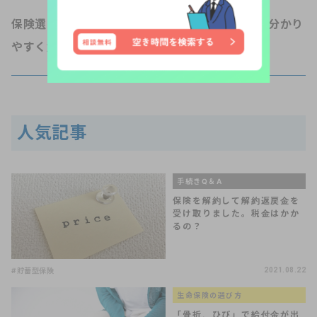
保険選びのリアルな情報やノウハウをシンプルに分かり
やすく解説するリアほ編集局です。
人気記事
手続きQ＆A
保険を解約して解約返戻金を
受け取りました。税金はかか
るの？
#貯蓄型保険
2021.08.22
生命保険の選び方
「骨折、ひび」で給付金が出