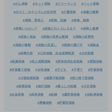
#がん保険
#ネット保険
#フリーランス
#ペット保険
#ポスト・ホケニズムの生活考
#介護保険
#保健の種類
#保険 受取人
#保険 妊娠
#保険 独身
#保険いらない？
#保険どれくらい入る？
#保険と健康
#保険と税金
#保険の世界は複雑
#保険の必要性
#保険の種類
#保険の見直し
#保険の選び方
#保険金
#保障内容
#公的保険 社会保障制度
#公的制度
#医療保険
#収入保障保険
#団体信用生命保険
#変額保険
#外貨建て保険
#女性保険
#子ども
#子育て
#学資保険
#少額短期保険
#就業不能保険
#掛け捨て型保険
#損害保険
#旅行保険
#暮らしの知識
#火災保険
#生命保険
#終身保険
#結婚
#緩和型保険
#自転車保険
#葬儀保険
#貯蓄型保険