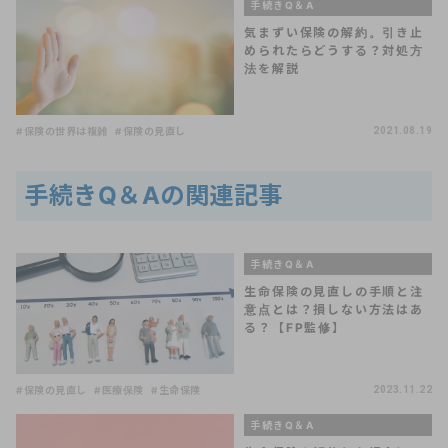
手続きQ＆A
気まずい保険の解約。引き止
められたらどうする？対処方
法を解説
#保険の世界は複雑
#保険の見直し
2021.08.19
手続きQ＆Aの関連記事
手続きQ＆A
生命保険の見直しの手順と注
意点とは？損しない方法はあ
る？【FP監修】
#保険の見直し
#医療保険
#生命保険
2023.11.22
手続きQ＆A