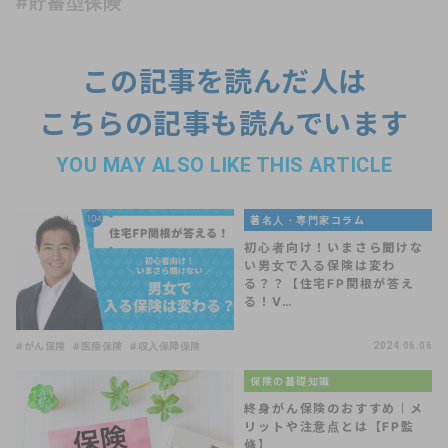
#貯蓄型保険
この記事を読んだ人は
こちらの記事も読んでいます
YOU MAY ALSO LIKE THIS ARTICLE
著名人・専門家コラム
初心者向け！いまさら聞けな
い男女で入る保険は変わ
る？？【住宅FP関根が答え
る！V…
#がん保険
#医療保険
#収入保障保険
2024.06.06
保険の基礎知識
終身がん保険のおすすめ｜メ
リットや注意点とは【FP監
修】