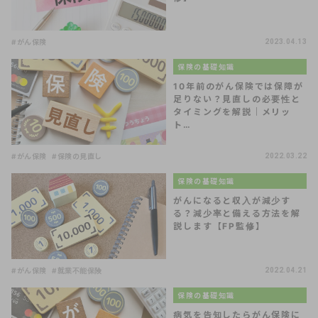
#がん保険
2023.04.13
保険の基礎知識
10年前のがん保険では保障が
足りない？見直しの必要性と
タイミングを解説｜メリッ
ト…
#がん保険
#保険の見直し
2022.03.22
保険の基礎知識
がんになると収入が減少す
る？減少率と備える方法を解
説します【FP監修】
#がん保険
#就業不能保険
2022.04.21
保険の基礎知識
病気を告知したらがん保険に