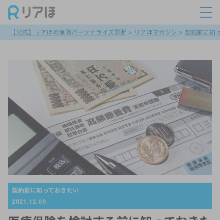
【公式】リアほの保険パーソナライズ診断
>
リアほマガジン
>
契約前に知
契約前に知っておきたい
2021.12.09