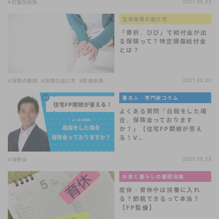
#貯蓄型保険
2021.08.22
生命保険の選び方
「骨折、ひび」で給付金が出
る保険って？特定損傷給付金
とは？
#保険の種類
#保険の選び方
#医療保険
2021.08.20
著名人・専門家コラム
よくある質問「自殺をした場
合、保険金っております
か？」【住宅FP関根が答え
る！V…
#保険金
2023.08.23
お金と暮らしの基礎知識
産休・育休中は扶養に入れ
る？節税できるって本当？
【FP監修】