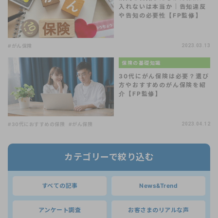
入れないは本当か｜告知違反
や告知の必要性【FP監修】
#がん保険
2023.03.13
保険の基礎知識
30代にがん保険は必要？選び
方やおすすめのがん保険を紹
介【FP監修】
#30代におすすめの保険
#がん保険
2023.04.12
カテゴリーで絞り込む
すべての記事
News&Trend
アンケート調査
お客さまのリアルな声