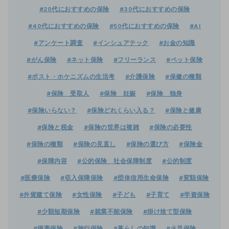
#20代におすすめの保険
#30代におすすめの保険
#40代におすすめの保険
#50代におすすめの保険
#AI
#アンケート調査
#インシュアテック
#お金の知識
#がん保険
#ネット保険
#フリーランス
#ペット保険
#ポスト・ホケニズムの生活考
#介護保険
#保健の種類
#保険 受取人
#保険 妊娠
#保険 独身
#保険いらない？
#保険どれくらい入る？
#保険と健康
#保険と税金
#保険の世界は複雑
#保険の必要性
#保険の種類
#保険の見直し
#保険の選び方
#保険金
#保障内容
#公的保険 社会保障制度
#公的制度
#医療保険
#収入保障保険
#団体信用生命保険
#変額保険
#外貨建て保険
#女性保険
#子ども
#子育て
#学資保険
#少額短期保険
#就業不能保険
#掛け捨て型保険