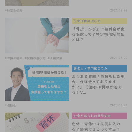
#貯蓄型保険
2021.08.22
生命保険の選び方
「骨折、ひび」で給付金が出
る保険って？特定損傷給付金
とは？
#保険の種類
#保険の選び方
#医療保険
2021.08.20
著名人・専門家コラム
よくある質問「自殺をした場
合、保険金っております
か？」【住宅FP関根が答え
る！V…
#保険金
2023.08.23
お金と暮らしの基礎知識
産休・育休中は扶養に入れ
る？節税できるって本当？