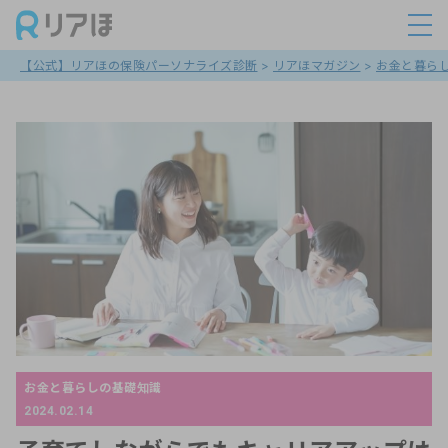
【公式】リアほの保険パーソナライズ診断
>
リアほマガジン
>
お金と暮ら
お金と暮らしの基礎知識
2024.02.14