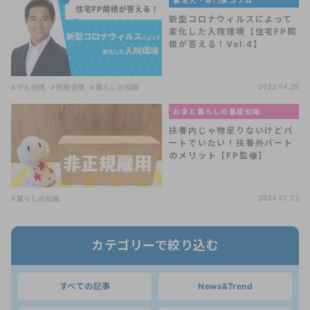
著名人・専門家コラム
新型コロナウィルスによって
変化した入院環境【住宅FP関
根が答える！Vol.4】
#がん保険
#医療保険
#暮らしの知識
2022.04.25
お金と暮らしの基礎知識
扶養内じゃ物足りないけどパ
ートでいたい！扶養外パート
のメリット【FP監修】
#暮らしの知識
2024.01.22
カテゴリーで絞り込む
すべての記事
News&Trend