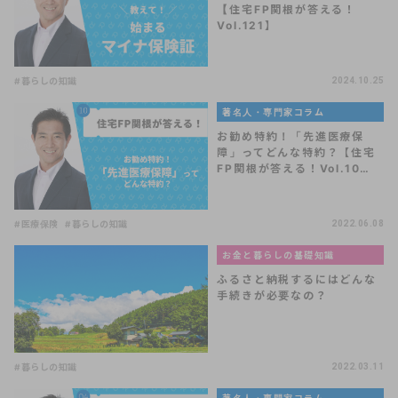
【住宅FP関根が答える！
Vol.121】
#暮らしの知識
2024.10.25
著名人・専門家コラム
お勧め特約！「先進医療保
障」ってどんな特約？【住宅
FP関根が答える！Vol.10…
#医療保険
#暮らしの知識
2022.06.08
お金と暮らしの基礎知識
ふるさと納税するにはどんな
手続きが必要なの？
#暮らしの知識
2022.03.11